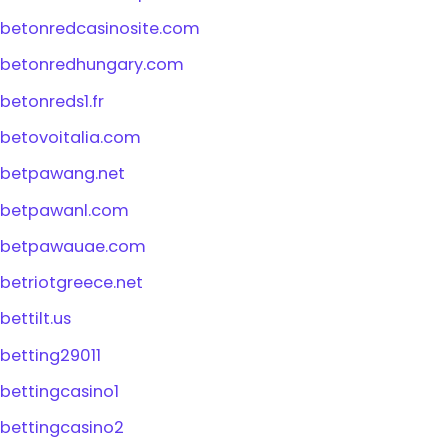
betonredcasinosite.com
betonredhungary.com
betonreds1.fr
betovoitalia.com
betpawang.net
betpawanl.com
betpawauae.com
betriotgreece.net
bettilt.us
betting29011
bettingcasino1
bettingcasino2