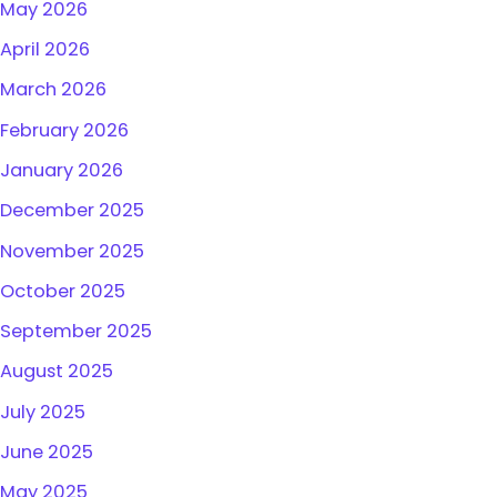
May 2026
April 2026
March 2026
February 2026
January 2026
December 2025
November 2025
October 2025
September 2025
August 2025
July 2025
June 2025
May 2025