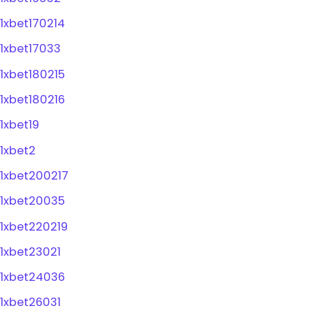
1xbet170214
1xbet17033
1xbet180215
1xbet180216
1xbet19
1xbet2
1xbet200217
1xbet20035
1xbet220219
1xbet23021
1xbet24036
1xbet26031