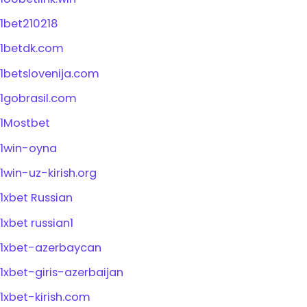
1bet210218
1betdk.com
1betslovenija.com
1gobrasil.com
1Mostbet
1win-oyna
1win-uz-kirish.org
1xbet Russian
1xbet russian1
1xbet-azerbaycan
1xbet-giris-azerbaijan
1xbet-kirish.com