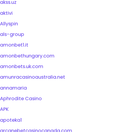
akss.uz
aktivi
Allyspin
als-group
amonbet1.it
amonbethungary.com
amonbets.uk.com
amunracasinoaustralia.net
annamaria
Aphrodite Casino
APK
apoteka1
arcanebetcasinocanada.com