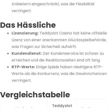
Anbietern eingeschränkt, was die Flexibilität
verringert.
Das Hässliche
Lizenzierung:
Teddyslot Casino hat keine offizielle
Lizenz von einer anerkannten Glücksspielbehörde,
was Fragen zur Sicherheit aufwirft.
Kundendienst:
Der Kundenservice ist schwer zu
erreichen und die Reaktionszeiten sind oft lang.
RTP-Werte:
Einige Spiele haben niedrigere RTP-
Werte als die Konkurrenz, was die Gewinnchancen
verringert.
Vergleichstabelle
Teddyslot