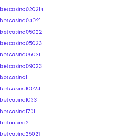
betcasino020214
betcasino04021
betcasino05022
betcasino05023
betcasino06021
betcasino09023
betcasino1
betcasino10024
betcasino1033
betcasino1701
betcasino2
betcasino25021