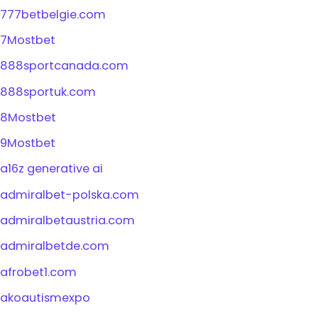
777betbelgie.com
7Mostbet
888sportcanada.com
888sportuk.com
8Mostbet
9Mostbet
a16z generative ai
admiralbet-polska.com
admiralbetaustria.com
admiralbetde.com
afrobet1.com
akoautismexpo