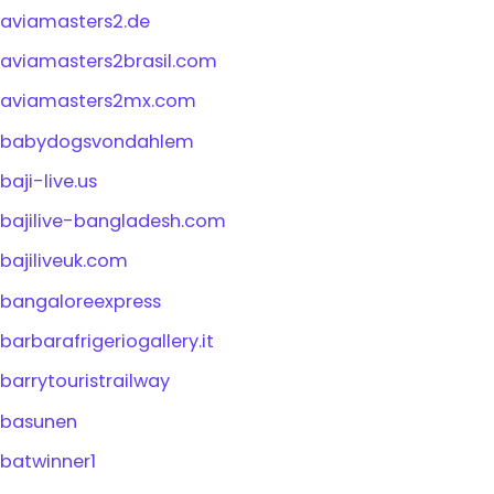
aviamasters2.de
aviamasters2brasil.com
aviamasters2mx.com
babydogsvondahlem
baji-live.us
bajilive-bangladesh.com
bajiliveuk.com
bangaloreexpress
barbarafrigeriogallery.it
barrytouristrailway
basunen
batwinner1