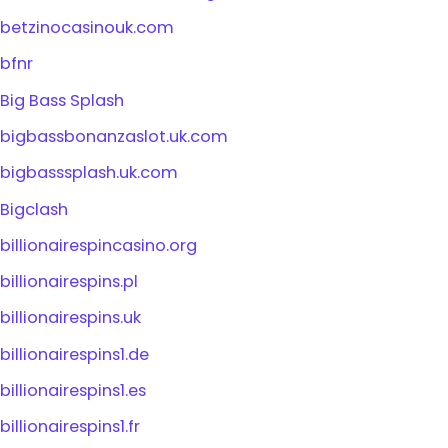
betzinocasinouk.com
bfnr
Big Bass Splash
bigbassbonanzaslot.uk.com
bigbasssplash.uk.com
Bigclash
billionairespincasino.org
billionairespins.pl
billionairespins.uk
billionairespins1.de
billionairespins1.es
billionairespins1.fr