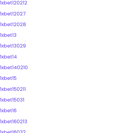
1xbet120212
1xbet12027
1xbet12028
1xbet13
1xbet13029
1xbet14
1xbet140210
1xbet15
1xbet150211
1xbet15031
1xbet16
1xbet160213
1xbet16032