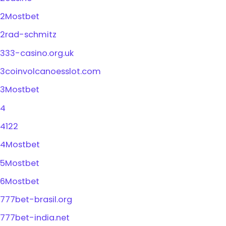
2Mostbet
2rad-schmitz
333-casino.org.uk
3coinvolcanoesslot.com
3Mostbet
4
4122
4Mostbet
5Mostbet
6Mostbet
777bet-brasil.org
777bet-india.net