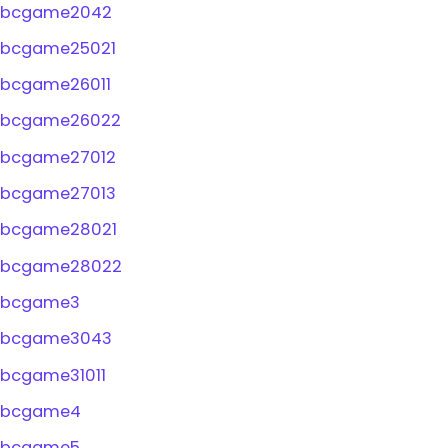
bcgame2042
bcgame25021
bcgame26011
bcgame26022
bcgame27012
bcgame27013
bcgame28021
bcgame28022
bcgame3
bcgame3043
bcgame31011
bcgame4
bcgame5