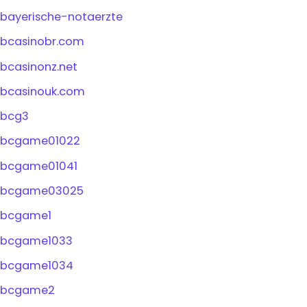
bayerische-notaerzte
bcasinobr.com
bcasinonz.net
bcasinouk.com
bcg3
bcgame01022
bcgame01041
bcgame03025
bcgame1
bcgame1033
bcgame1034
bcgame2