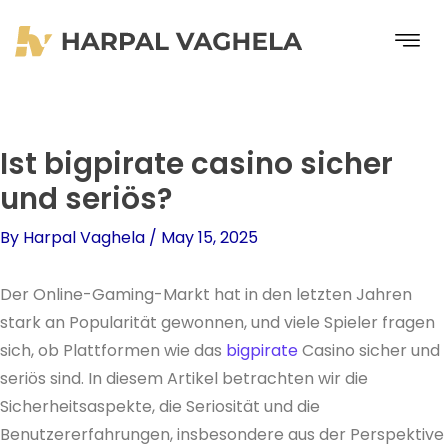
Skip
to
content
Ist bigpirate casino sicher
und seriös?
By
Harpal Vaghela
/
May 15, 2025
Der Online-Gaming-Markt hat in den letzten Jahren
stark an Popularität gewonnen, und viele Spieler fragen
sich, ob Plattformen wie das
bigpirate
Casino sicher und
seriös sind. In diesem Artikel betrachten wir die
Sicherheitsaspekte, die Seriosität und die
Benutzererfahrungen, insbesondere aus der Perspektive