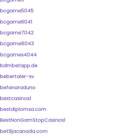
bcgame5045
bcgame6041
bcgame7042
bcgame8043
bcgames4044
bdmbetapp.de
bebertaler-sv
befanaraduno
bestcasinos1
bestdiplomsa.com
BestNonGamStopCasinos1
bet9jacanada.com