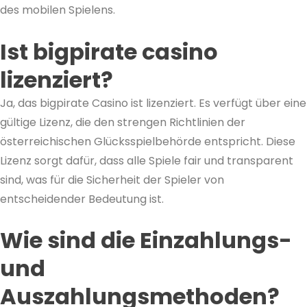
des mobilen Spielens.
Ist bigpirate casino
lizenziert?
Ja, das bigpirate Casino ist lizenziert. Es verfügt über eine
gültige Lizenz, die den strengen Richtlinien der
österreichischen Glücksspielbehörde entspricht. Diese
Lizenz sorgt dafür, dass alle Spiele fair und transparent
sind, was für die Sicherheit der Spieler von
entscheidender Bedeutung ist.
Wie sind die Einzahlungs-
und
Auszahlungsmethoden?