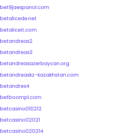
bet9jaespanol.com
betalicede.net
betaliceit.com
betandreas2
betandreas3
betandreasazerbaycan.org
betandreaskz-kazakhstan.com
betandres4
betboompl.com
betcasino010212
betcasino02021
betcasino020214