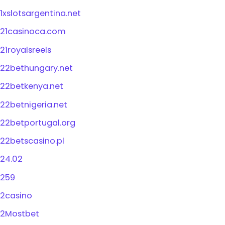
1xslotsargentina.net
21casinoca.com
21royalsreels
22bethungary.net
22betkenya.net
22betnigeria.net
22betportugal.org
22betscasino.pl
24.02
259
2casino
2Mostbet