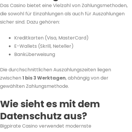
Das Casino bietet eine Vielzahl von Zahlungsmethoden,
die sowohl für Einzahlungen als auch für Auszahlungen
sicher sind. Dazu gehören:
Kreditkarten (Visa, MasterCard)
E-Wallets (Skrill, Neteller)
Banküberweisung
Die durchschnittlichen Auszahlungszeiten liegen
zwischen
1 bis 3 Werktagen
, abhängig von der
gewählten Zahlungsmethode.
Wie sieht es mit dem
Datenschutz aus?
Bigpirate Casino verwendet modernste