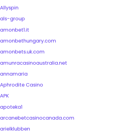
Allyspin
als-group
amonbet1.it
amonbethungary.com
amonbets.uk.com
amunracasinoaustralia.net
annamaria
Aphrodite Casino
APK
apoteka1
arcanebetcasinocanada.com
arielklubben