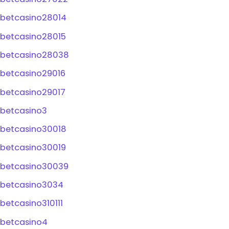
betcasino28014
betcasino28015
betcasino28038
betcasino29016
betcasino29017
betcasino3
betcasino30018
betcasino30019
betcasino30039
betcasino3034
betcasino310111
betcasino4