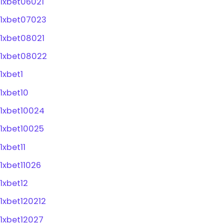
1xbet06021
1xbet07023
1xbet08021
1xbet08022
1xbet1
1xbet10
1xbet10024
1xbet10025
1xbet11
1xbet11026
1xbet12
1xbet120212
1xbet12027