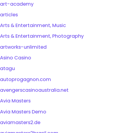
art-academy
articles
Arts & Entertainment, Music
Arts & Entertainment, Photography
artworks-unlimited
Asino Casino
atagu
autoprogagnon.com
avengerscasinoaustralia.net
Avia Masters
Avia Masters Demo
aviamasters2.de