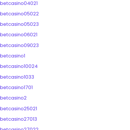
betcasino04021
betcasino05022
betcasino05023
betcasino06021
betcasino09023
betcasino1
betcasino10024
betcasino1033
betcasino1701
betcasino2
betcasino25021
betcasino27013
betcasino27022