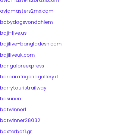
aviamasters2brasil.com
aviamasters2mx.com
babydogsvondahlem
baji-live.us
bajilive-bangladesh.com
bajiliveuk.com
bangaloreexpress
barbarafrigeriogallery.it
barrytouristrailway
basunen
batwinner1
batwinner28032
baxterbet1.gr