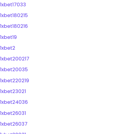
1xbet17033
1xbet180215
1xbet180216
1xbet19
1xbet2
1xbet200217
1xbet20035
1xbet220219
1xbet23021
1xbet24036
1xbet26031
1xbet26037