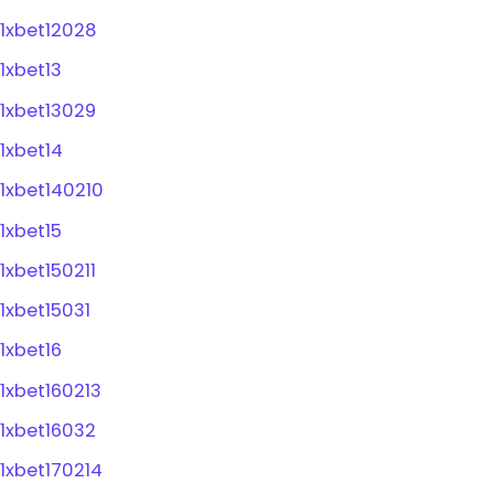
1xbet12028
1xbet13
1xbet13029
1xbet14
1xbet140210
1xbet15
1xbet150211
1xbet15031
1xbet16
1xbet160213
1xbet16032
1xbet170214