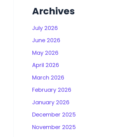
Archives
July 2026
June 2026
May 2026
April 2026
March 2026
February 2026
January 2026
December 2025
November 2025