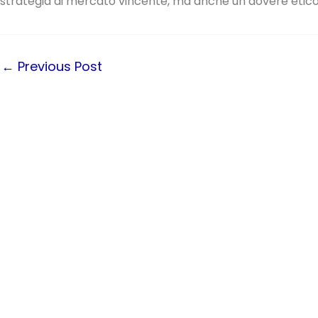
strategia di mercato vincente, ma anche un dovere etico v
←
Previous Post