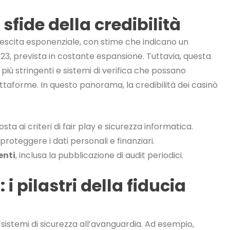
 sfide della credibilità
rescita esponenziale, con stime che indicano un
2023, prevista in costante espansione. Tuttavia, questa
più stringenti e sistemi di verifica che possano
iattaforme. In questo panorama, la credibilità dei casinò
sta ai criteri di fair play e sicurezza informatica.
proteggere i dati personali e finanziari.
enti
, inclusa la pubblicazione di audit periodici.
 i pilastri della fiducia
n sistemi di sicurezza all’avanguardia. Ad esempio,