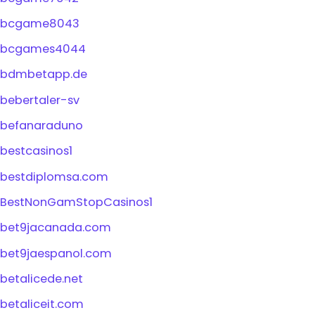
bcgame8043
bcgames4044
bdmbetapp.de
bebertaler-sv
befanaraduno
bestcasinos1
bestdiplomsa.com
BestNonGamStopCasinos1
bet9jacanada.com
bet9jaespanol.com
betalicede.net
betaliceit.com