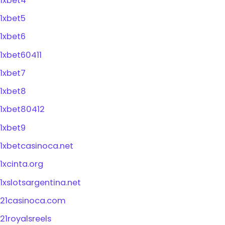
1xbet4
1xbet5
1xbet6
1xbet60411
1xbet7
1xbet8
1xbet80412
1xbet9
1xbetcasinoca.net
1xcinta.org
1xslotsargentina.net
21casinoca.com
21royalsreels