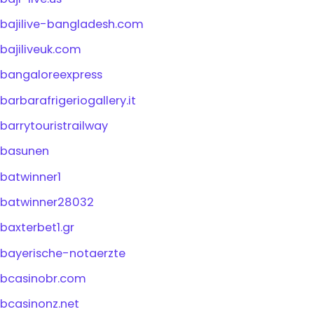
bajilive-bangladesh.com
bajiliveuk.com
bangaloreexpress
barbarafrigeriogallery.it
barrytouristrailway
basunen
batwinner1
batwinner28032
baxterbet1.gr
bayerische-notaerzte
bcasinobr.com
bcasinonz.net