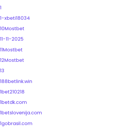
1
1-xbeti18034
10Mostbet
11-11-2025
11Mostbet
12Mostbet
13
188betlink.win
1bet210218
1betdk.com
1betslovenija.com
1gobrasil.com