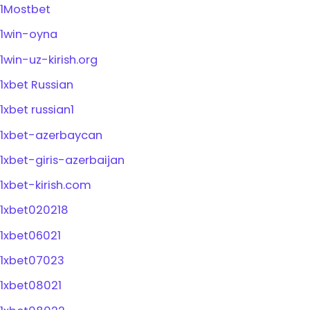
1Mostbet
1win-oyna
1win-uz-kirish.org
1xbet Russian
1xbet russian1
1xbet-azerbaycan
1xbet-giris-azerbaijan
1xbet-kirish.com
1xbet020218
1xbet06021
1xbet07023
1xbet08021