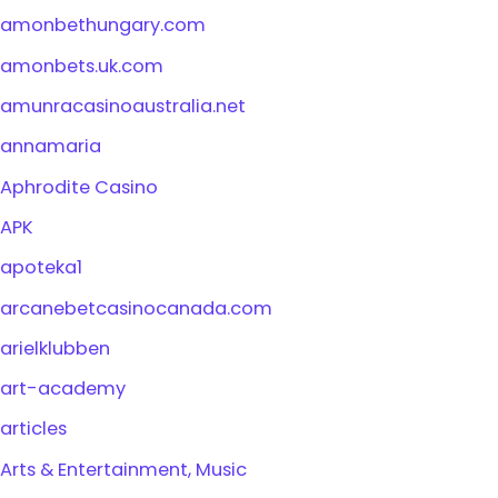
amonbethungary.com
amonbets.uk.com
amunracasinoaustralia.net
annamaria
Aphrodite Casino
APK
apoteka1
arcanebetcasinocanada.com
arielklubben
art-academy
articles
Arts & Entertainment, Music