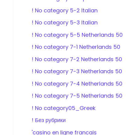
! No category 5-2 Italian
! No category 5-3 Italian
! No category 5-5 Netherlands 50
! No category 7-1 Netherlands 50
! No category 7-2 Netherlands 50
! No category 7-3 Netherlands 50
! No category 7-4 Netherlands 50
! No category 7-5 Netherlands 50
! No category05_Greek
! Без рубрики
'casino en ligne francais