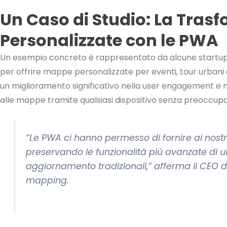
Un Caso di Studio: La Tras
Personalizzate con le PWA
Un esempio concreto è rappresentato da alcune startu
per offrire mappe personalizzate per eventi, tour urbani 
un miglioramento significativo nella user engagement e nel
alle mappe tramite qualsiasi dispositivo senza preoccupazi
“Le PWA ci hanno permesso di fornire ai nostr
preservando le funzionalità più avanzate di u
aggiornamento tradizionali,” afferma il CEO d
mapping.