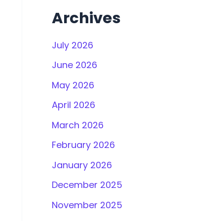
Archives
July 2026
June 2026
May 2026
April 2026
March 2026
February 2026
January 2026
December 2025
November 2025