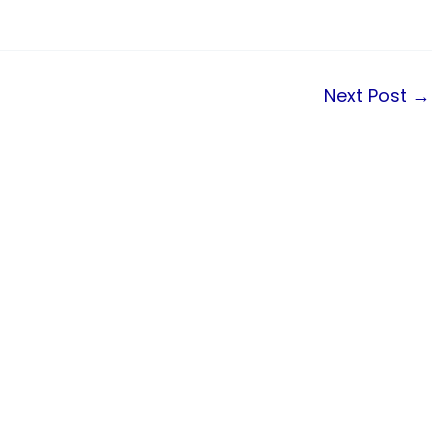
Next Post
→