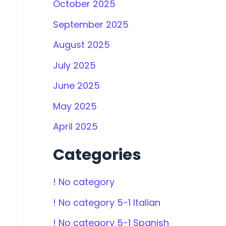
October 2025
September 2025
August 2025
July 2025
June 2025
May 2025
April 2025
Categories
! No category
! No category 5-1 Italian
! No category 5-1 Spanish