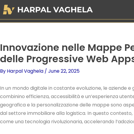
Skip
to
content
Innovazione nelle Mappe Pe
delle Progressive Web App
By
Harpal Vaghela
/
June 22, 2025
In un mondo digitale in costante evoluzione, le aziende e g
combinino efficienza, accessibilità e un’esperienza utente
geografica e la personalizzazione delle mappe sono aspetti c
dal settore immobiliare alla logistica. In questo contesto,
come una tecnologia rivoluzionaria, accelerando l’adozione 