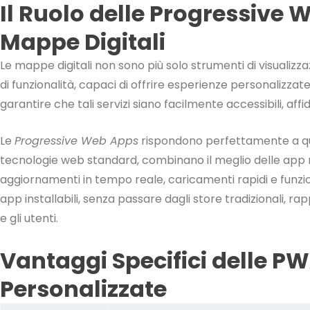
Il Ruolo delle Progressive
Mappe Digitali
Le mappe digitali non sono più solo strumenti di visualizz
di funzionalità, capaci di offrire esperienze personalizzate 
garantire che tali servizi siano facilmente accessibili, affi
Le
Progressive Web Apps
rispondono perfettamente a que
tecnologie web standard, combinano il meglio delle app n
aggiornamenti in tempo reale, caricamenti rapidi e funzi
app installabili, senza passare dagli store tradizionali, ra
e gli utenti.
Vantaggi Specifici delle P
Personalizzate