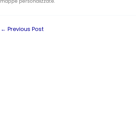
mappe personalizzate.
←
Previous Post