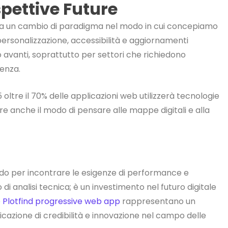
spettive Future
a un cambio di paradigma nel modo in cui concepiamo
 personalizzazione, accessibilità e aggiornamenti
 avanti, soprattutto per settori che richiedono
genza.
 oltre il 70% delle applicazioni web utilizzerà tecnologie
re anche il modo di pensare alle mappe digitali e alla
ndo per incontrare le esigenze di performance e
 di analisi tecnica; è un investimento nel futuro digitale
e
Plotfind progressive web app
rappresentano un
icazione di credibilità e innovazione nel campo delle