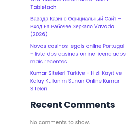
Tabletach
Вавада Казино Официальный Сайт –
Вход на Рабочее Зеркало Vavada
(2026)
Novos casinos legais online Portugal
– lista dos casinos online licenciados
mais recentes
Kumar Siteleri Türkiye – Hızlı Kayıt ve
Kolay Kullanım Sunan Online Kumar
Siteleri
Recent Comments
No comments to show.