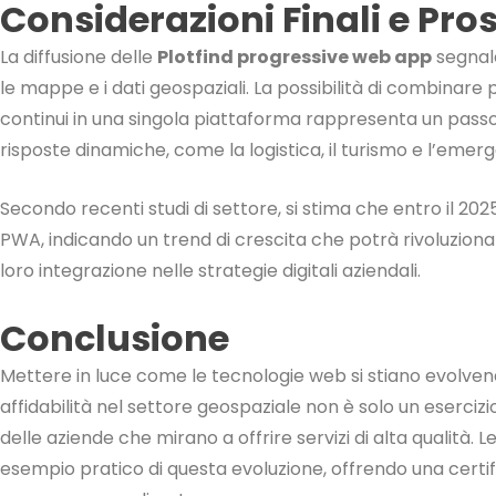
Considerazioni Finali e Pro
La diffusione delle
Plotfind progressive web app
segnal
le mappe e i dati geospaziali. La possibilità di combinare
continui in una singola piattaforma rappresenta un passo
risposte dinamiche, come la logistica, il turismo e l’emer
Secondo recenti studi di settore, si stima che entro il 2025
PWA, indicando un trend di crescita che potrà rivoluziona
loro integrazione nelle strategie digitali aziendali.
Conclusione
Mettere in luce come le tecnologie web si stiano evolve
affidabilità nel settore geospaziale non è solo un esercizio
delle aziende che mirano a offrire servizi di alta qualità. L
esempio pratico di questa evoluzione, offrendo una certif