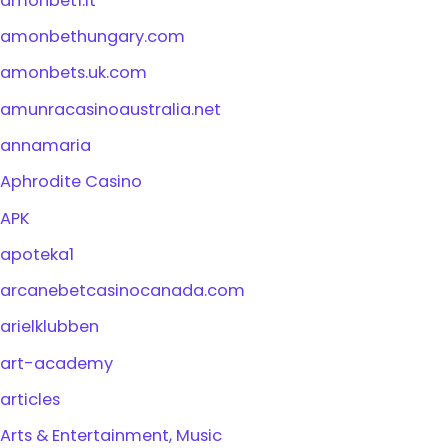
amonbet1.it
amonbethungary.com
amonbets.uk.com
amunracasinoaustralia.net
annamaria
Aphrodite Casino
APK
apoteka1
arcanebetcasinocanada.com
arielklubben
art-academy
articles
Arts & Entertainment, Music