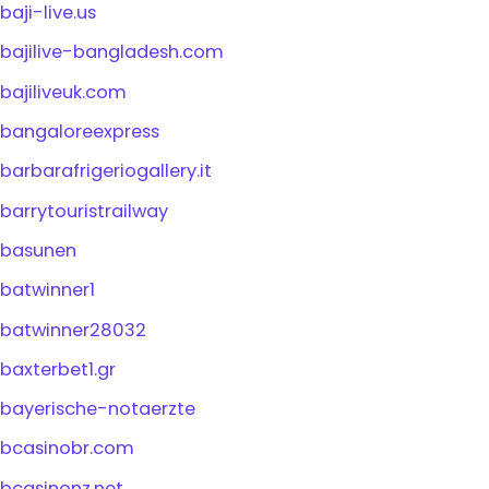
baji-live.us
bajilive-bangladesh.com
bajiliveuk.com
bangaloreexpress
barbarafrigeriogallery.it
barrytouristrailway
basunen
batwinner1
batwinner28032
baxterbet1.gr
bayerische-notaerzte
bcasinobr.com
bcasinonz.net