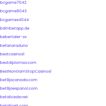
bcgame7042
bcgame8043
bcgames4044
bdmbetapp.de
bebertaler-sv
befanaraduno
bestcasinos1
bestdiplomsa.com
BestNonGamStopCasinos1
bet9jacanada.com
bet9jaespanol.com
betalicede.net
betaliceit.com