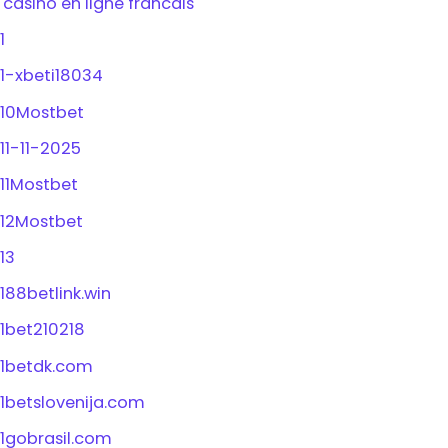
'casino en ligne francais
1
1-xbeti18034
10Mostbet
11-11-2025
11Mostbet
12Mostbet
13
188betlink.win
1bet210218
1betdk.com
1betslovenija.com
1gobrasil.com