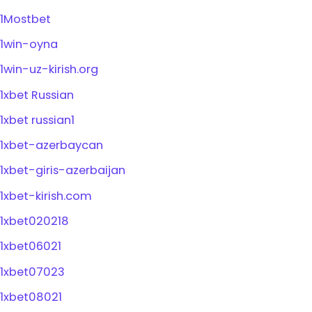
1Mostbet
1win-oyna
1win-uz-kirish.org
1xbet Russian
1xbet russian1
1xbet-azerbaycan
1xbet-giris-azerbaijan
1xbet-kirish.com
1xbet020218
1xbet06021
1xbet07023
1xbet08021