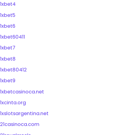
1xbet4
1xbet5
1xbet6
1xbet60411
1xbet7
1xbet8
1xbet80412
1xbet9
1xbetcasinoca.net
1xcinta.org
1xslotsargentina.net
21casinoca.com