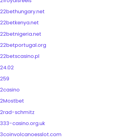
21royalsreels
22bethungary.net
22betkenya.net
22betnigeria.net
22betportugal.org
22betscasino.pl
24.02
259
2casino
2Mostbet
2rad-schmitz
333-casino.org.uk
3coinvolcanoesslot.com