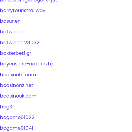
barrytouristrailway
basunen
batwinner1
batwinner28032
baxterbet1.gr
bayerische-notaerzte
bcasinobr.com
bcasinonz.net
bcasinouk.com
bcg3
bcgame01022
bcgame01041