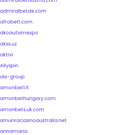
admiralbetaustria.com
admiralbetde.com
afrobet1.com
akoautismexpo
akss.uz
aktivi
Allyspin
als-group
amonbet1.it
amonbethungary.com
amonbets.uk.com
amunracasinoaustralia.net
annamaria