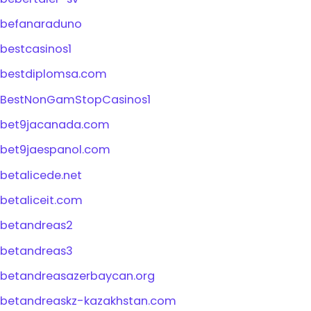
befanaraduno
bestcasinos1
bestdiplomsa.com
BestNonGamStopCasinos1
bet9jacanada.com
bet9jaespanol.com
betalicede.net
betaliceit.com
betandreas2
betandreas3
betandreasazerbaycan.org
betandreaskz-kazakhstan.com