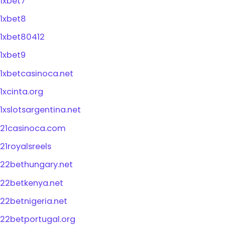
1xbet7
1xbet8
1xbet80412
1xbet9
1xbetcasinoca.net
1xcinta.org
1xslotsargentina.net
21casinoca.com
21royalsreels
22bethungary.net
22betkenya.net
22betnigeria.net
22betportugal.org