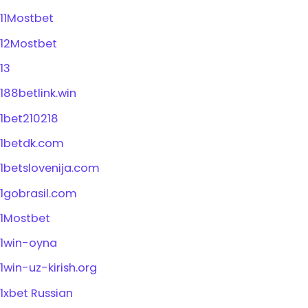
11Mostbet
12Mostbet
13
188betlink.win
1bet210218
1betdk.com
1betslovenija.com
1gobrasil.com
1Mostbet
1win-oyna
1win-uz-kirish.org
1xbet Russian