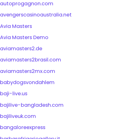
autoprogagnon.com
avengerscasinoaustralia.net
Avia Masters
Avia Masters Demo
aviamasters2.de
aviamasters2brasil.com
aviamasters2mx.com
babydogsvondahlem
baji-live.us
bajilive-bangladesh.com
bajiliveuk.com
bangaloreexpress
barbarafrigeriogallery.it