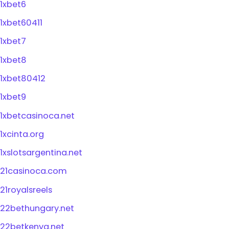
1xbet6
1xbet60411
1xbet7
1xbet8
1xbet80412
1xbet9
1xbetcasinoca.net
1xcinta.org
1xslotsargentina.net
21casinoca.com
21royalsreels
22bethungary.net
22betkenya.net