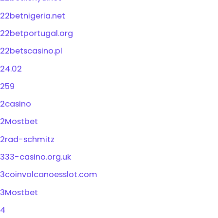
22betnigeria.net
22betportugal.org
22betscasino.pl
24.02
259
2casino
2Mostbet
2rad-schmitz
333-casino.org.uk
3coinvolcanoesslot.com
3Mostbet
4