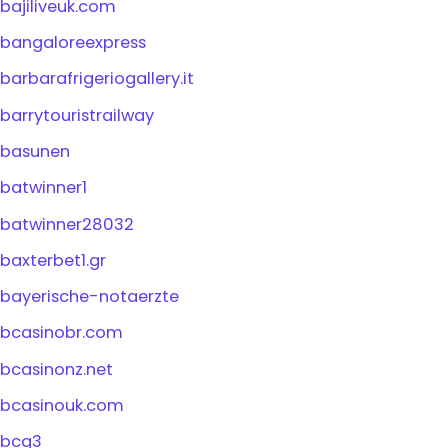
bajiliveuk.com
bangaloreexpress
barbarafrigeriogallery.it
barrytouristrailway
basunen
batwinner1
batwinner28032
baxterbet1.gr
bayerische-notaerzte
bcasinobr.com
bcasinonz.net
bcasinouk.com
bcg3