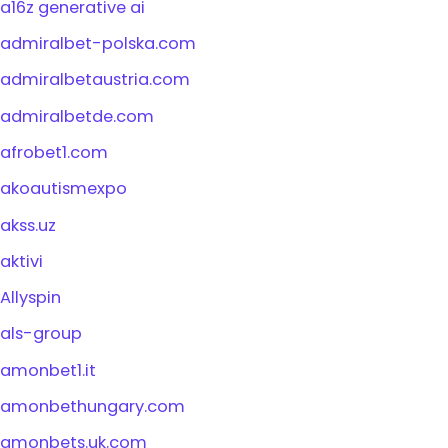
a16z generative ai
admiralbet-polska.com
admiralbetaustria.com
admiralbetde.com
afrobet1.com
akoautismexpo
akss.uz
aktivi
Allyspin
als-group
amonbet1.it
amonbethungary.com
amonbets.uk.com