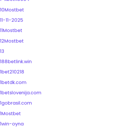
10Mostbet
11-11-2025
11Mostbet
12Mostbet
13
188betlink.win
1bet210218
1betdk.com
1betslovenija.com
1gobrasil.com
1Mostbet
1win-oyna