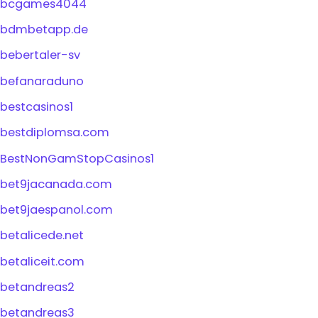
bcgames4044
bdmbetapp.de
bebertaler-sv
befanaraduno
bestcasinos1
bestdiplomsa.com
BestNonGamStopCasinos1
bet9jacanada.com
bet9jaespanol.com
betalicede.net
betaliceit.com
betandreas2
betandreas3