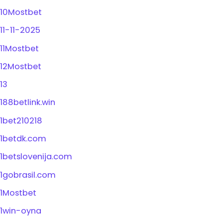
10Mostbet
11-11-2025
11Mostbet
12Mostbet
13
188betlink.win
1bet210218
1betdk.com
1betslovenija.com
1gobrasil.com
1Mostbet
1win-oyna