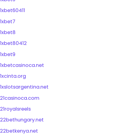
1xbet60411
1xbet7
1xbet8
1xbet80412
1xbet9
1xbetcasinoca.net
1xcinta.org
1xslotsargentina.net
21casinoca.com
21royalsreels
22bethungary.net
22betkenya.net