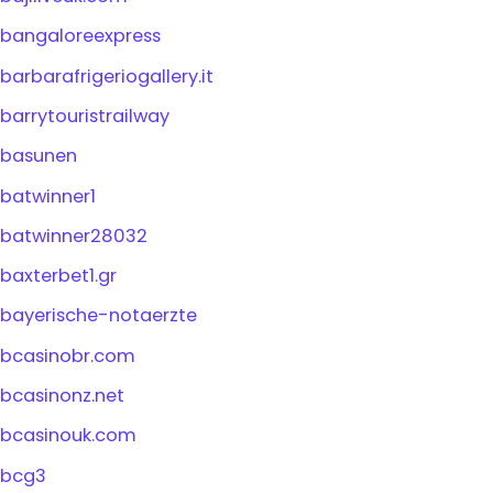
bangaloreexpress
barbarafrigeriogallery.it
barrytouristrailway
basunen
batwinner1
batwinner28032
baxterbet1.gr
bayerische-notaerzte
bcasinobr.com
bcasinonz.net
bcasinouk.com
bcg3