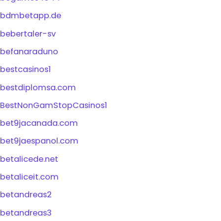
bdmbetapp.de
bebertaler-sv
befanaraduno
bestcasinos1
bestdiplomsa.com
BestNonGamStopCasinos1
bet9jacanada.com
bet9jaespanol.com
betalicede.net
betaliceit.com
betandreas2
betandreas3