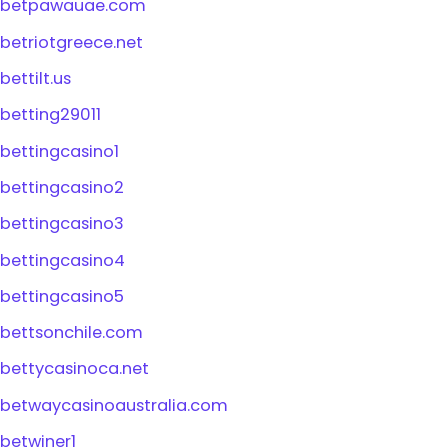
betpawauae.com
betriotgreece.net
bettilt.us
betting29011
bettingcasino1
bettingcasino2
bettingcasino3
bettingcasino4
bettingcasino5
bettsonchile.com
bettycasinoca.net
betwaycasinoaustralia.com
betwiner1