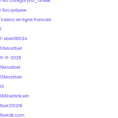
! No category05_Greek
! Без рубрики
'casino en ligne francais
1
1-xbeti18034
10Mostbet
11-11-2025
11Mostbet
12Mostbet
13
188betlink.win
1bet210218
1betdk.com