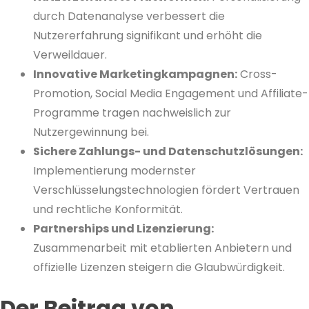
durch Datenanalyse verbessert die
Nutzererfahrung signifikant und erhöht die
Verweildauer.
Innovative Marketingkampagnen:
Cross-
Promotion, Social Media Engagement und Affiliate-
Programme tragen nachweislich zur
Nutzergewinnung bei.
Sichere Zahlungs- und Datenschutzlösungen:
Implementierung modernster
Verschlüsselungstechnologien fördert Vertrauen
und rechtliche Konformität.
Partnerships und Lizenzierung:
Zusammenarbeit mit etablierten Anbietern und
offizielle Lizenzen steigern die Glaubwürdigkeit.
Der Beitrag von