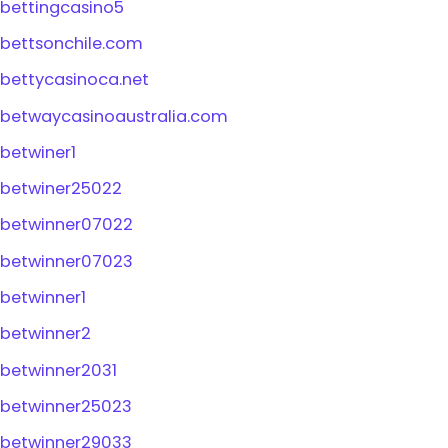
bettingcasino5
bettsonchile.com
bettycasinoca.net
betwaycasinoaustralia.com
betwiner1
betwiner25022
betwinner07022
betwinner07023
betwinner1
betwinner2
betwinner2031
betwinner25023
betwinner29033