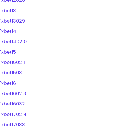
1xbet12028
1xbet13
1xbet13029
1xbet14
1xbet140210
1xbet15
1xbet150211
1xbet15031
1xbet16
1xbet160213
1xbet16032
1xbet170214
1xbet17033