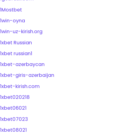
1Mostbet
1win-oyna
1win-uz-kirish.org
1xbet Russian
1xbet russian1
1xbet-azerbaycan
1xbet-giris-azerbaijan
1xbet-kirish.com
1xbet020218
1xbet06021
1xbet07023
1xbet08021