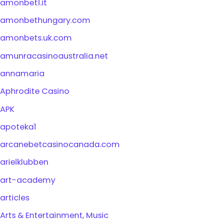
amonbet1.it
amonbethungary.com
amonbets.uk.com
amunracasinoaustralia.net
annamaria
Aphrodite Casino
APK
apoteka1
arcanebetcasinocanada.com
arielklubben
art-academy
articles
Arts & Entertainment, Music