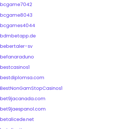
bcgame7042
bcgame8043
bcgames4044
bdmbetapp.de
bebertaler-sv
befanaraduno
bestcasinos1
bestdiplomsa.com
BestNonGamStopCasinos1
bet9jacanada.com
bet9jaespanol.com
betalicede.net