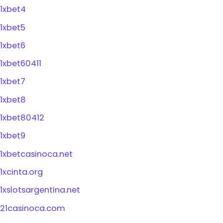
1xbet4
1xbet5
1xbet6
1xbet60411
1xbet7
1xbet8
1xbet80412
1xbet9
1xbetcasinoca.net
1xcinta.org
1xslotsargentina.net
21casinoca.com