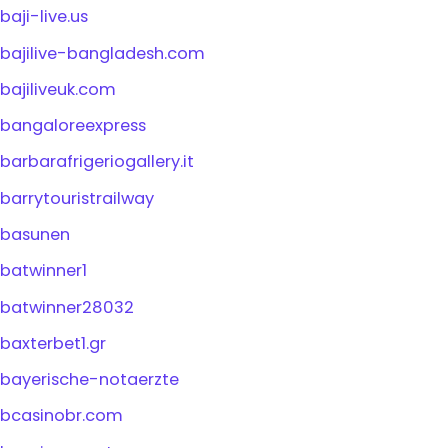
baji-live.us
bajilive-bangladesh.com
bajiliveuk.com
bangaloreexpress
barbarafrigeriogallery.it
barrytouristrailway
basunen
batwinner1
batwinner28032
baxterbet1.gr
bayerische-notaerzte
bcasinobr.com