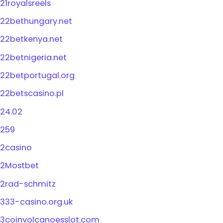
21royalsreels
22bethungary.net
22betkenya.net
22betnigeria.net
22betportugal.org
22betscasino.pl
24.02
259
2casino
2Mostbet
2rad-schmitz
333-casino.org.uk
3coinvolcanoesslot.com