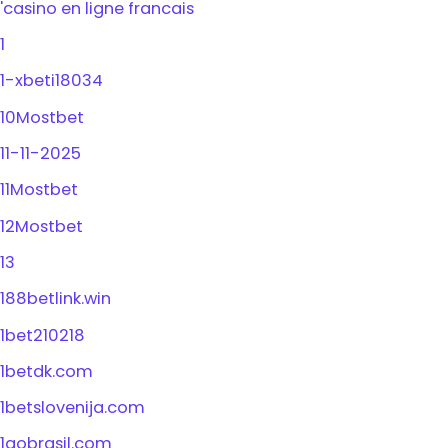
'casino en ligne francais
1
1-xbeti18034
10Mostbet
11-11-2025
11Mostbet
12Mostbet
13
188betlink.win
1bet210218
1betdk.com
1betslovenija.com
1gobrasil.com