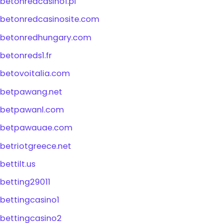
betonredcasino1.pl
betonredcasinosite.com
betonredhungary.com
betonreds1.fr
betovoitalia.com
betpawang.net
betpawanl.com
betpawauae.com
betriotgreece.net
bettilt.us
betting29011
bettingcasino1
bettingcasino2