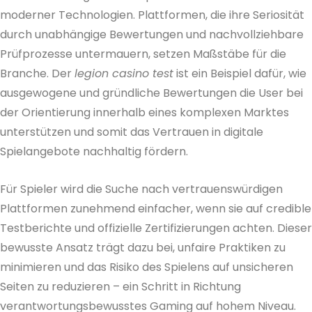
moderner Technologien. Plattformen, die ihre Seriosität
durch unabhängige Bewertungen und nachvollziehbare
Prüfprozesse untermauern, setzen Maßstäbe für die
Branche. Der
legion casino test
ist ein Beispiel dafür, wie
ausgewogene und gründliche Bewertungen die User bei
der Orientierung innerhalb eines komplexen Marktes
unterstützen und somit das Vertrauen in digitale
Spielangebote nachhaltig fördern.
Für Spieler wird die Suche nach vertrauenswürdigen
Plattformen zunehmend einfacher, wenn sie auf credible
Testberichte und offizielle Zertifizierungen achten. Dieser
bewusste Ansatz trägt dazu bei, unfaire Praktiken zu
minimieren und das Risiko des Spielens auf unsicheren
Seiten zu reduzieren – ein Schritt in Richtung
verantwortungsbewusstes Gaming auf hohem Niveau.