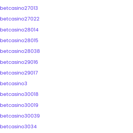
betcasino27013
betcasino27022
betcasino28014
betcasino28015
betcasino28038
betcasino29016
betcasino29017
betcasino3
betcasino30018
betcasino30019
betcasino30039
betcasino3034