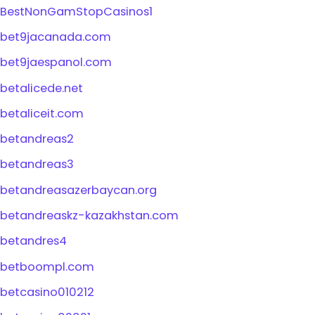
BestNonGamStopCasinos1
bet9jacanada.com
bet9jaespanol.com
betalicede.net
betaliceit.com
betandreas2
betandreas3
betandreasazerbaycan.org
betandreaskz-kazakhstan.com
betandres4
betboompl.com
betcasino010212