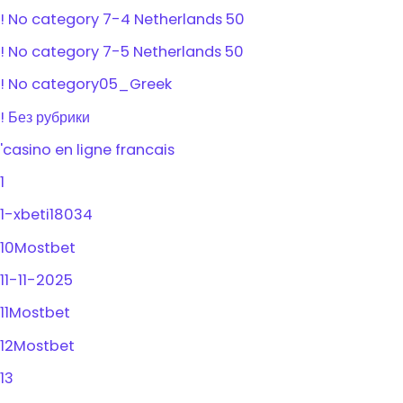
! No category 7-4 Netherlands 50
! No category 7-5 Netherlands 50
! No category05_Greek
! Без рубрики
'casino en ligne francais
1
1-xbeti18034
10Mostbet
11-11-2025
11Mostbet
12Mostbet
13