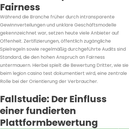
Fairness
Während die Branche früher durch intransparente
Gewinnverteilungen und unklare Geschäftsmodelle
gekennzeichnet war, setzen heute viele Anbieter auf
Offenheit. Zertifizierungen, öffentlich zugängliche
Spielregeln sowie regelmäßig durchgeführte Audits sind
Standard, die den hohen Anspruch an Fairness
untermauern. Hierbei spielt die Bewertung Dritter, wie sie
beim legion casino test dokumentiert wird, eine zentrale
Rolle bei der Orientierung der Verbraucher.
Fallstudie: Der Einfluss
einer fundierten
Plattformbewertung