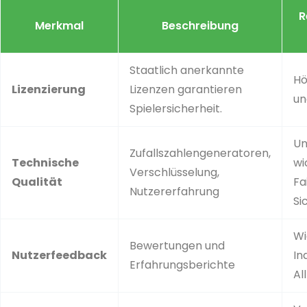
R
Merkmal
Beschreibung
Staatlich anerkannte
Hö
Lizenzierung
Lizenzen garantieren
un
Spielersicherheit.
Un
Zufallszahlengeneratoren,
Technische
wi
Verschlüsselung,
Qualität
Fa
Nutzererfahrung
Si
Wi
Bewertungen und
Nutzerfeedback
In
Erfahrungsberichte
Al