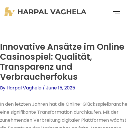
Skip
to
content
Innovative Ansätze im Online
Casinospiel: Qualität,
Transparenz und
Verbraucherfokus
By
Harpal Vaghela
/
June 15, 2025
In den letzten Jahren hat die Online-Glücksspielbranche
eine signifikante Transformation durchlaufen. Mit der
zunehmenden Verbreitung digitaler Plattformen wächst