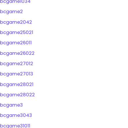
bcgame1034
bcgame2
bcgame2042
bcgame25021
bcgame26011
bcgame26022
bcgame27012
bcgame27013
bcgame28021
bcgame28022
bcgame3
bcgame3043
bcgame31011