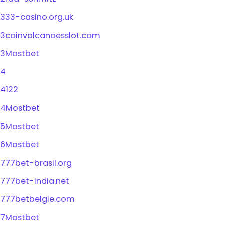
333-casino.org.uk
3coinvolcanoesslot.com
3Mostbet
4
4122
4Mostbet
5Mostbet
6Mostbet
777bet-brasil.org
777bet-india.net
777betbelgie.com
7Mostbet