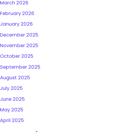
March 2026
February 2026
January 2026
December 2025
November 2025
October 2025
September 2025
August 2025
July 2025
June 2025
May 2025
April 2025