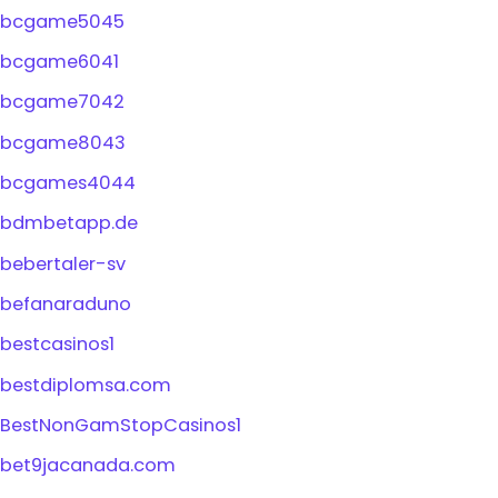
bcgame5045
bcgame6041
bcgame7042
bcgame8043
bcgames4044
bdmbetapp.de
bebertaler-sv
befanaraduno
bestcasinos1
bestdiplomsa.com
BestNonGamStopCasinos1
bet9jacanada.com