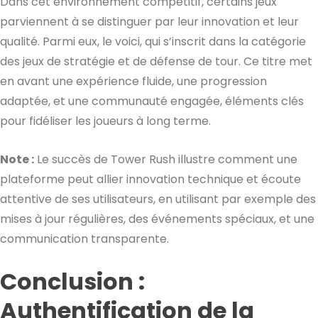
Dans cet environnement compétitif, certains jeux
parviennent à se distinguer par leur innovation et leur
qualité. Parmi eux, le voici, qui s’inscrit dans la catégorie
des jeux de stratégie et de défense de tour. Ce titre met
en avant une expérience fluide, une progression
adaptée, et une communauté engagée, éléments clés
pour fidéliser les joueurs à long terme.
Note :
Le succès de Tower Rush illustre comment une
plateforme peut allier innovation technique et écoute
attentive de ses utilisateurs, en utilisant par exemple des
mises à jour régulières, des événements spéciaux, et une
communication transparente.
Conclusion :
Authentification de la