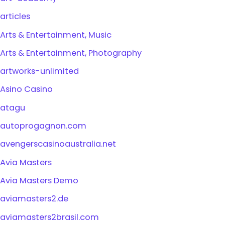
articles
Arts & Entertainment, Music
Arts & Entertainment, Photography
artworks-unlimited
Asino Casino
atagu
autoprogagnon.com
avengerscasinoaustralia.net
Avia Masters
Avia Masters Demo
aviamasters2.de
aviamasters2brasil.com