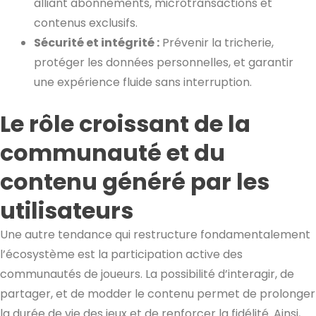
alliant abonnements, microtransactions et
contenus exclusifs.
Sécurité et intégrité :
Prévenir la tricherie,
protéger les données personnelles, et garantir
une expérience fluide sans interruption.
Le rôle croissant de la
communauté et du
contenu généré par les
utilisateurs
Une autre tendance qui restructure fondamentalement
l’écosystème est la participation active des
communautés de joueurs. La possibilité d’interagir, de
partager, et de modder le contenu permet de prolonger
la durée de vie des jeux et de renforcer la fidélité. Ainsi,