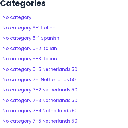
Categories
! No category
! No category 5-1 Italian
! No category 5-1 Spanish
! No category 5-2 Italian
! No category 5-3 Italian
! No category 5-5 Netherlands 50
! No category 7-1 Netherlands 50
! No category 7-2 Netherlands 50
! No category 7-3 Netherlands 50
! No category 7-4 Netherlands 50
! No category 7-5 Netherlands 50