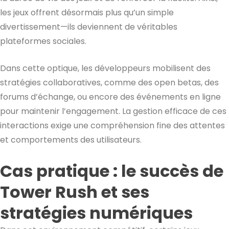
les jeux offrent désormais plus qu’un simple
divertissement—ils deviennent de véritables
plateformes sociales.
Dans cette optique, les développeurs mobilisent des
stratégies collaboratives, comme des open betas, des
forums d’échange, ou encore des événements en ligne
pour maintenir l’engagement. La gestion efficace de ces
interactions exige une compréhension fine des attentes
et comportements des utilisateurs.
Cas pratique : le succès de
Tower Rush et ses
stratégies numériques