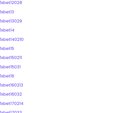
1xbet12028
1xbet13
1xbet13029
1xbet14
1xbet140210
1xbet15
1xbet150211
1xbet15031
1xbet16
1xbet160213
1xbet16032
1xbet170214
1xbet17033