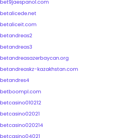
bet9jaespanol.com
betalicede.net
betaliceit.com
betandreas2
betandreas3
betandreasazerbaycan.org
betandreaskz-kazakhstan.com
betandres4
betboompl.com
betcasino010212
betcasino02021
betcasino020214
betcasino04021