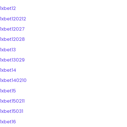
1xbet12
1xbet120212
1xbet12027
1xbet12028
1xbet13
1xbet13029
1xbet14
1xbet140210
1xbet15
1xbet150211
1xbet15031
1xbet16