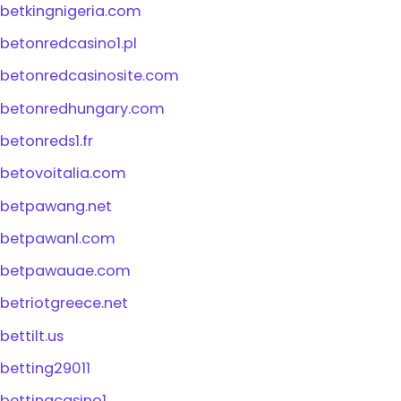
betkingnigeria.com
betonredcasino1.pl
betonredcasinosite.com
betonredhungary.com
betonreds1.fr
betovoitalia.com
betpawang.net
betpawanl.com
betpawauae.com
betriotgreece.net
bettilt.us
betting29011
bettingcasino1