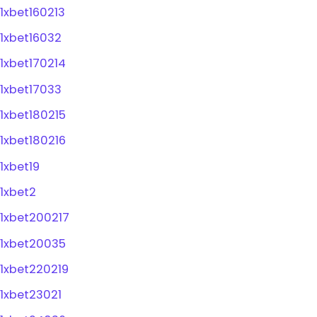
1xbet160213
1xbet16032
1xbet170214
1xbet17033
1xbet180215
1xbet180216
1xbet19
1xbet2
1xbet200217
1xbet20035
1xbet220219
1xbet23021