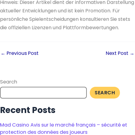
Hinweis: Dieser Artikel dient der informativen Darstellung
aktueller Entwicklungen und ist kein Promotion. Für
persönliche Spielentscheidungen konsultieren Sie stets
die offiziellen Lizenzen und Plattformbewertungen.
←
Previous Post
Next Post
→
Search
SEARCH
Recent Posts
Mad Casino Avis sur le marché français – sécurité et
protection des données des joueurs