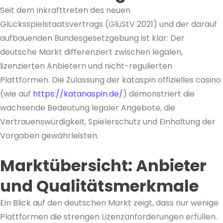
Seit dem Inkrafttreten des neuen
Glücksspielstaatsvertrags (GlüStV 2021) und der darauf
aufbauenden Bundesgesetzgebung ist klar: Der
deutsche Markt differenziert zwischen legalen,
lizenzierten Anbietern und nicht-regulierten
Plattformen. Die Zulassung der
kataspin offizielles casino
(wie auf
https://katanaspin.de/
) demonstriert die
wachsende Bedeutung legaler Angebote, die
Vertrauenswürdigkeit, Spielerschutz und Einhaltung der
Vorgaben gewährleisten.
Marktübersicht: Anbieter
und Qualitätsmerkmale
Ein Blick auf den deutschen Markt zeigt, dass nur wenige
Plattformen die strengen Lizenzanforderungen erfüllen.