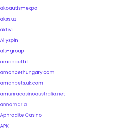
akoautismexpo
akss.uz
aktivi
Allyspin
als-group
amonbet1.it
amonbethungary.com
amonbets.uk.com
amunracasinoaustralia.net
annamaria
Aphrodite Casino
APK