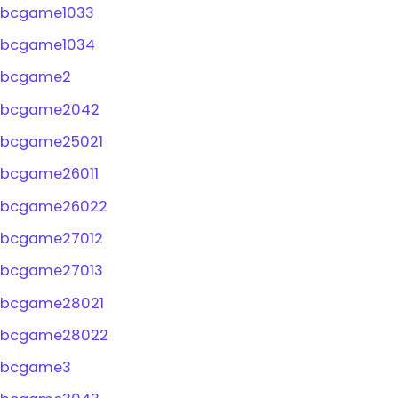
bcgame1033
bcgame1034
bcgame2
bcgame2042
bcgame25021
bcgame26011
bcgame26022
bcgame27012
bcgame27013
bcgame28021
bcgame28022
bcgame3