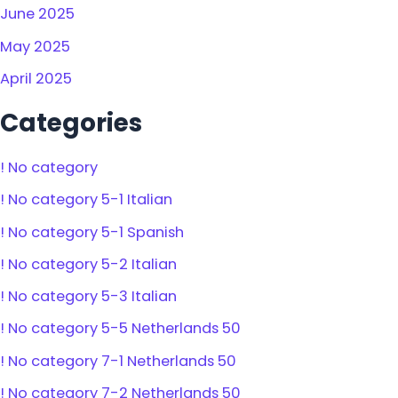
June 2025
May 2025
April 2025
Categories
! No category
! No category 5-1 Italian
! No category 5-1 Spanish
! No category 5-2 Italian
! No category 5-3 Italian
! No category 5-5 Netherlands 50
! No category 7-1 Netherlands 50
! No category 7-2 Netherlands 50