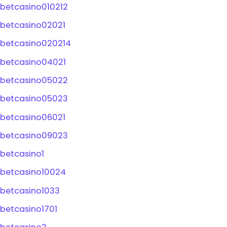
betcasino010212
betcasino02021
betcasino020214
betcasino04021
betcasino05022
betcasino05023
betcasino06021
betcasino09023
betcasino1
betcasino10024
betcasino1033
betcasino1701