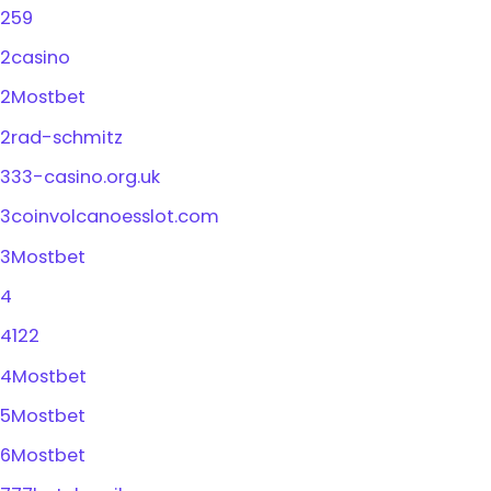
259
2casino
2Mostbet
2rad-schmitz
333-casino.org.uk
3coinvolcanoesslot.com
3Mostbet
4
4122
4Mostbet
5Mostbet
6Mostbet