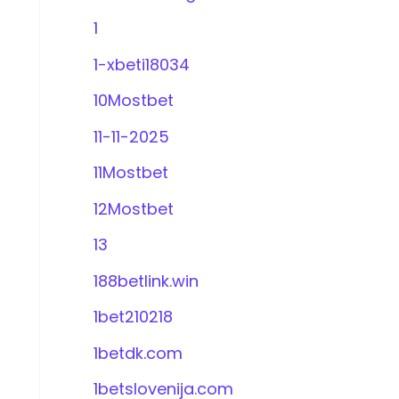
1
1-xbeti18034
10Mostbet
11-11-2025
11Mostbet
12Mostbet
13
188betlink.win
1bet210218
1betdk.com
1betslovenija.com