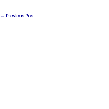
←
Previous Post