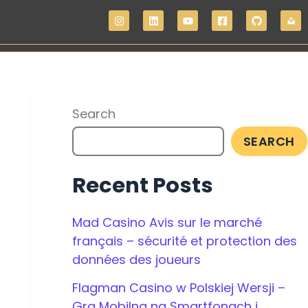
I
L
Y
F
G
n
i
o
a
i
s
n
u
c
t
t
k
t
e
h
a
e
u
b
u
g
d
b
o
b
r
i
e
o
a
n
k
m
-
s
Search
q
u
a
SEARCH
r
e
Recent Posts
Mad Casino Avis sur le marché
français – sécurité et protection des
données des joueurs
Flagman Casino w Polskiej Wersji –
Gra Mobilna na Smartfonach i