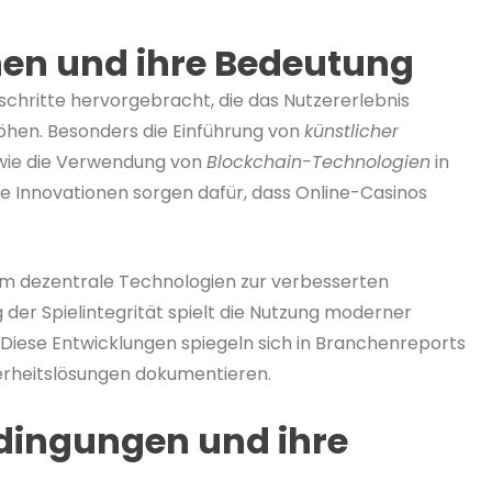
nen und ihre Bedeutung
schritte hervorgebracht, die das Nutzererlebnis
höhen. Besonders die Einführung von
künstlicher
owie die Verwendung von
Blockchain-Technologien
in
e Innovationen sorgen dafür, dass Online-Casinos
orm dezentrale Technologien zur verbesserten
g der Spielintegrität spielt die Nutzung moderner
 Diese Entwicklungen spiegeln sich in Branchenreports
cherheitslösungen dokumentieren.
ingungen und ihre