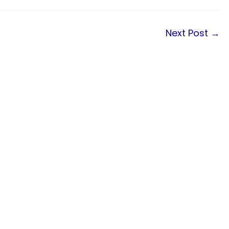
Next Post
→