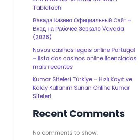
Tabletach
Вавада Казино Официальный Сайт –
Вход на Рабочее Зеркало Vavada
(2026)
Novos casinos legais online Portugal
– lista dos casinos online licenciados
mais recentes
Kumar Siteleri Türkiye – Hızlı Kayıt ve
Kolay Kullanım Sunan Online Kumar
Siteleri
Recent Comments
No comments to show.