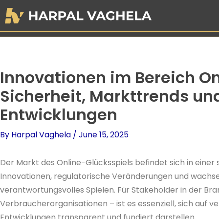
Skip
to
content
Innovationen im Bereich On
Sicherheit, Markttrends u
Entwicklungen
By
Harpal Vaghela
/
June 15, 2025
Der Markt des Online-Glücksspiels befindet sich in einer
Innovationen, regulatorische Veränderungen und wachs
verantwortungsvolles Spielen. Für Stakeholder in der Bra
Verbraucherorganisationen – ist es essenziell, sich auf ve
Entwicklungen transparent und fundiert darstellen.