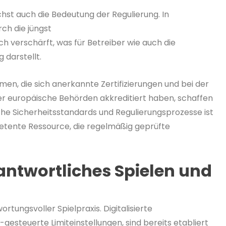
st auch die Bedeutung der Regulierung. In
ch die jüngst
h verschärft, was für Betreiber wie auch die
darstellt.
rmen, die sich anerkannte Zertifizierungen und bei der
er europäische Behörden akkreditiert haben, schaffen
olche Sicherheitsstandards und Regulierungsprozesse ist
tente Ressource, die regelmäßig geprüfte
antwortliches Spielen und
ungsvoller Spielpraxis. Digitalisierte
steuerte Limiteinstellungen, sind bereits etabliert