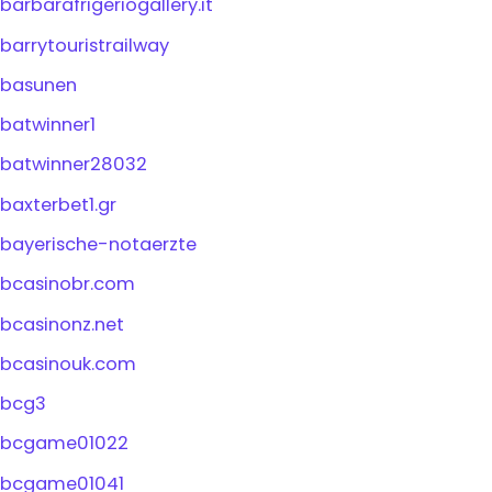
barbarafrigeriogallery.it
barrytouristrailway
basunen
batwinner1
batwinner28032
baxterbet1.gr
bayerische-notaerzte
bcasinobr.com
bcasinonz.net
bcasinouk.com
bcg3
bcgame01022
bcgame01041