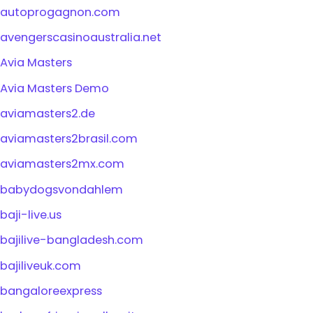
autoprogagnon.com
avengerscasinoaustralia.net
Avia Masters
Avia Masters Demo
aviamasters2.de
aviamasters2brasil.com
aviamasters2mx.com
babydogsvondahlem
baji-live.us
bajilive-bangladesh.com
bajiliveuk.com
bangaloreexpress