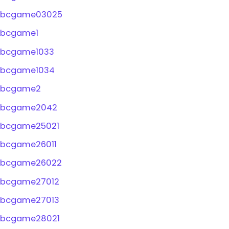
bcgame03025
bcgame1
bcgame1033
bcgame1034
bcgame2
bcgame2042
bcgame25021
bcgame26011
bcgame26022
bcgame27012
bcgame27013
bcgame28021