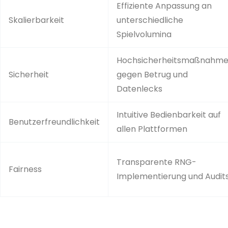
Effiziente Anpassung an
Skalierbarkeit
unterschiedliche
Spielvolumina
Hochsicherheitsmaßnahm
Sicherheit
gegen Betrug und
Datenlecks
Intuitive Bedienbarkeit auf
Benutzerfreundlichkeit
allen Plattformen
Transparente RNG-
Fairness
Implementierung und Audit