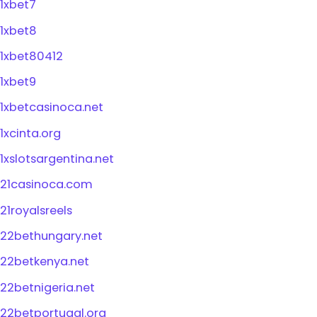
1xbet7
1xbet8
1xbet80412
1xbet9
1xbetcasinoca.net
1xcinta.org
1xslotsargentina.net
21casinoca.com
21royalsreels
22bethungary.net
22betkenya.net
22betnigeria.net
22betportugal.org