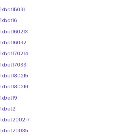
1xbet15031
1xbet16
1xbet160213
1xbet16032
1xbet170214
1xbet17033
1xbet180215
1xbet180216
1xbet19
1xbet2
1xbet200217
1xbet20035