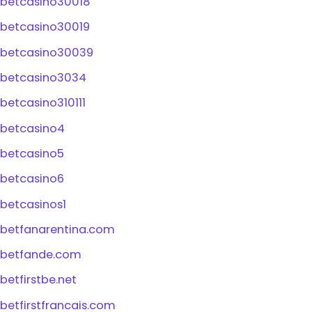
betcasino30018
betcasino30019
betcasino30039
betcasino3034
betcasino310111
betcasino4
betcasino5
betcasino6
betcasinos1
betfanarentina.com
betfande.com
betfirstbe.net
betfirstfrancais.com