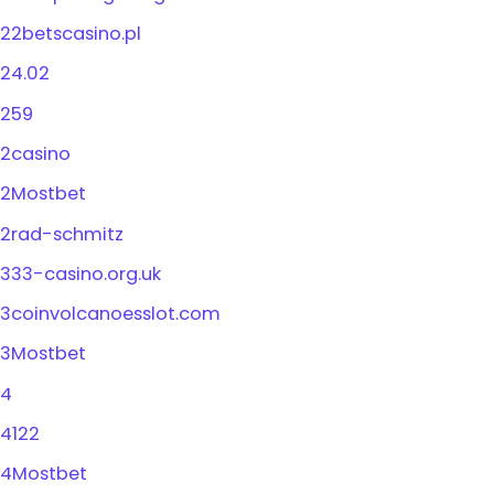
22betscasino.pl
24.02
259
2casino
2Mostbet
2rad-schmitz
333-casino.org.uk
3coinvolcanoesslot.com
3Mostbet
4
4122
4Mostbet