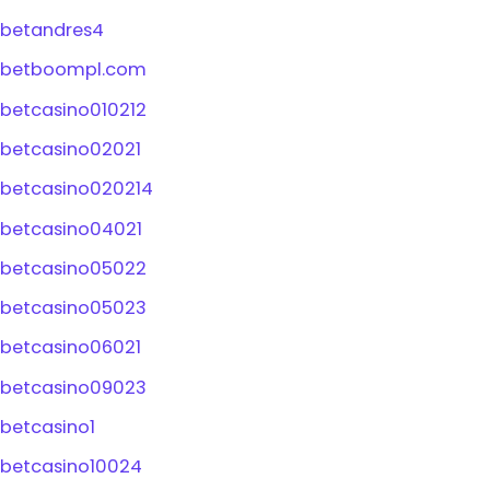
betandres4
betboompl.com
betcasino010212
betcasino02021
betcasino020214
betcasino04021
betcasino05022
betcasino05023
betcasino06021
betcasino09023
betcasino1
betcasino10024