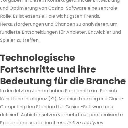
Vorgaben. In diesem Kontext gewinnt die Entwicklung
und Optimierung von Casino-Software eine zentrale
Rolle. Es ist essenziell, die wichtigsten Trends,
Herausforderungen und Chancen zu analysieren, um
fundierte Entscheidungen für Anbieter, Entwickler und
Spieler zu treffen.
Technologische
Fortschritte und ihre
Bedeutung für die Branche
In den letzten Jahren haben Fortschritte im Bereich
Künstliche Intelligenz (KI), Machine Learning und Cloud-
Computing den Standard für Casino-Software neu
definiert. Anbieter setzen vermehrt auf personalisierte
Spielerlebnisse, die durch
predictive analytics