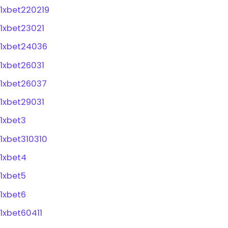
1xbet220219
1xbet23021
1xbet24036
1xbet26031
1xbet26037
1xbet29031
1xbet3
1xbet310310
1xbet4
1xbet5
1xbet6
1xbet60411