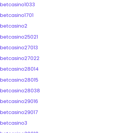
betcasino1033
betcasino1701
betcasino2
betcasino25021
betcasino27013
betcasino27022
betcasino28014
betcasino28015
betcasino28038
betcasino29016
betcasino29017
betcasino3