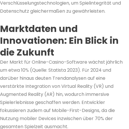
Verschlüsselungstechnologien, um Spielintegrität und
Datenschutz gleichermaßen zu gewährleisten.
Marktdaten und
Innovationen: Ein Blick in
die Zukunft
Der Markt für Online-Casino-Software wächst jährlich
um etwa 10% (Quelle: Statista 2023). Für 2024 und
darüber hinaus deuten Trendanalysen auf eine
verstärkte Integration von Virtual Reality (VR) und
Augmented Reality (AR) hin, wodurch immersive
Spielerlebnisse geschaffen werden. Entwickler
fokussieren zudem auf Mobile-First-Designs, da die
Nutzung mobiler Devices inzwischen über 70% der
gesamten Spielzeit ausmacht.