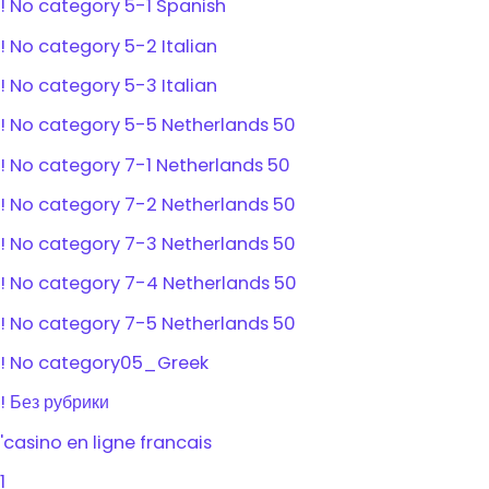
! No category 5-1 Spanish
! No category 5-2 Italian
! No category 5-3 Italian
! No category 5-5 Netherlands 50
! No category 7-1 Netherlands 50
! No category 7-2 Netherlands 50
! No category 7-3 Netherlands 50
! No category 7-4 Netherlands 50
! No category 7-5 Netherlands 50
! No category05_Greek
! Без рубрики
'casino en ligne francais
1