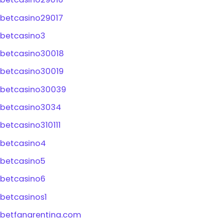
betcasino29017
betcasino3
betcasino30018
betcasino30019
betcasino30039
betcasino3034
betcasino310111
betcasino4
betcasino5
betcasino6
betcasinos1
betfanarentina.com