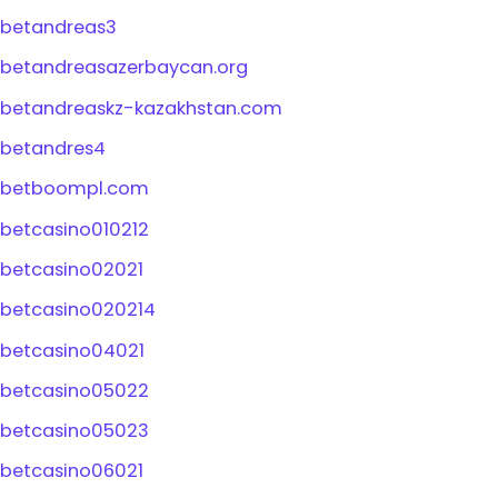
betandreas3
betandreasazerbaycan.org
betandreaskz-kazakhstan.com
betandres4
betboompl.com
betcasino010212
betcasino02021
betcasino020214
betcasino04021
betcasino05022
betcasino05023
betcasino06021