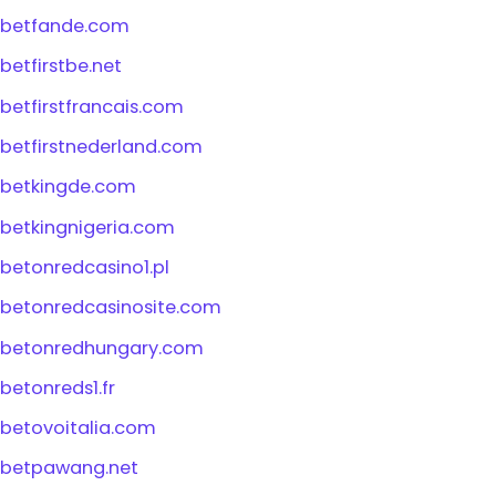
betfande.com
betfirstbe.net
betfirstfrancais.com
betfirstnederland.com
betkingde.com
betkingnigeria.com
betonredcasino1.pl
betonredcasinosite.com
betonredhungary.com
betonreds1.fr
betovoitalia.com
betpawang.net