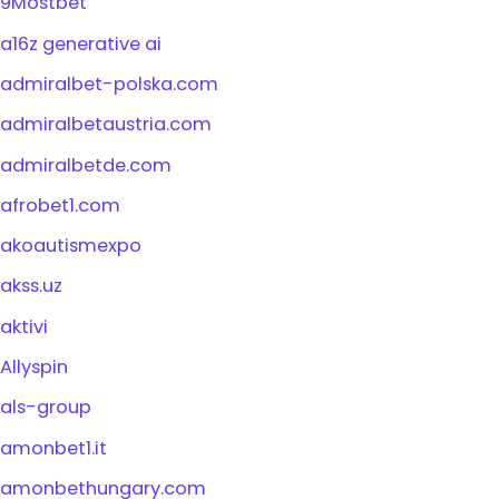
9Mostbet
a16z generative ai
admiralbet-polska.com
admiralbetaustria.com
admiralbetde.com
afrobet1.com
akoautismexpo
akss.uz
aktivi
Allyspin
als-group
amonbet1.it
amonbethungary.com