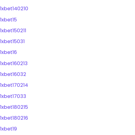
1xbet140210
1xbet15
1xbet150211
1xbet15031
1xbet16
1xbet160213
1xbet16032
1xbet170214
1xbet17033
1xbet180215
1xbet180216
1xbet19