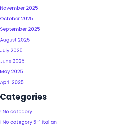
November 2025
October 2025
September 2025
August 2025
July 2025
June 2025
May 2025
April 2025
Categories
! No category
! No category 5-1 Italian