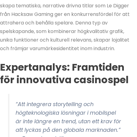
skapa tematiska, narrative drivna titlar som Le Digger
från Hacksaw Gaming ger en konkurrensfördel för att
attrahera och behålla spelare. Denna typ av
spelskapande, som kombinerar högkvalitativ grafik,
unika funktioner och kulturell relevans, skapar lojalitet
och främjar varumärkesidentitet inom industrin.
Expertanalys: Framtiden
för innovativa casinospel
“Att integrera storytelling och
högteknologiska lösningar i mobilspel
är inte längre en trend, utan ett krav för
att lyckas på den globala marknaden.”