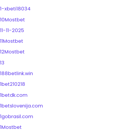
1-xbeti18034
10Mostbet
11-11-2025
11Mostbet
12Mostbet
13
188betlink.win
1bet210218
1betdk.com
1betslovenija.com
1gobrasil.com
1Mostbet