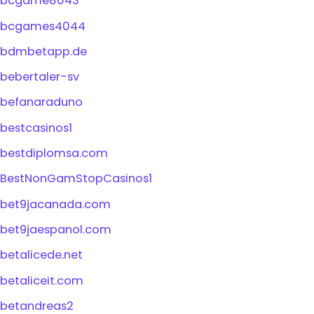
bcgame8043
bcgames4044
bdmbetapp.de
bebertaler-sv
befanaraduno
bestcasinos1
bestdiplomsa.com
BestNonGamStopCasinos1
bet9jacanada.com
bet9jaespanol.com
betalicede.net
betaliceit.com
betandreas2