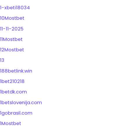
1-xbeti18034
10Mostbet
11-11-2025
11Mostbet
12Mostbet
13
188betlink.win
1bet210218
1betdk.com
1betslovenija.com
1gobrasil.com
1Mostbet