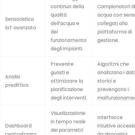
continuo della
Campionatori d
qualità
acqua con sens
Sensoristica
dell’acqua e
collegati alla
IoT avanzata
del
piattaforma di
funzionamento
gestione.
degli impianti.
Prevenire
Algoritmi che
guasti e
analizzano i dati
Analisi
ottimizzare la
storici e
predittiva
pianificazione
prevengono i
degli interventi.
malfunzionamen
Visualizzazione
Interfacce
in tempo reale
Dashboard
intuitive accessib
dei parametri
centralizzata
da dispositivi