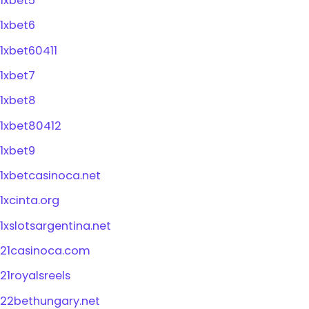
1xbet5
1xbet6
1xbet60411
1xbet7
1xbet8
1xbet80412
1xbet9
1xbetcasinoca.net
1xcinta.org
1xslotsargentina.net
21casinoca.com
21royalsreels
22bethungary.net