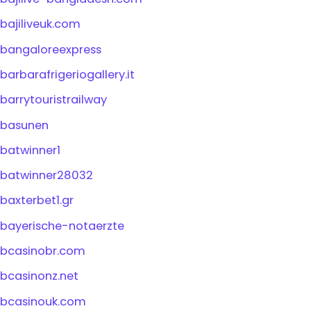
bajiliveuk.com
bangaloreexpress
barbarafrigeriogallery.it
barrytouristrailway
basunen
batwinner1
batwinner28032
baxterbet1.gr
bayerische-notaerzte
bcasinobr.com
bcasinonz.net
bcasinouk.com