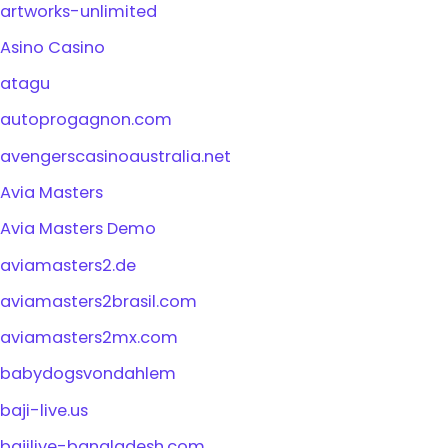
artworks-unlimited
Asino Casino
atagu
autoprogagnon.com
avengerscasinoaustralia.net
Avia Masters
Avia Masters Demo
aviamasters2.de
aviamasters2brasil.com
aviamasters2mx.com
babydogsvondahlem
baji-live.us
bajilive-bangladesh.com