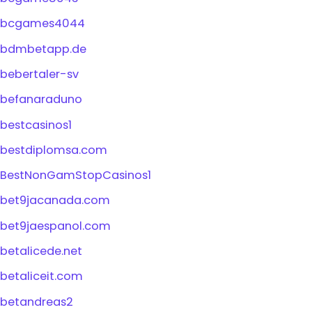
bcgames4044
bdmbetapp.de
bebertaler-sv
befanaraduno
bestcasinos1
bestdiplomsa.com
BestNonGamStopCasinos1
bet9jacanada.com
bet9jaespanol.com
betalicede.net
betaliceit.com
betandreas2