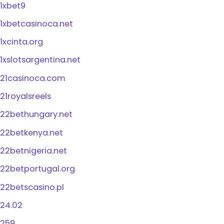
1xbet9
1xbetcasinoca.net
1xcinta.org
1xslotsargentina.net
21casinoca.com
21royalsreels
22bethungary.net
22betkenya.net
22betnigeria.net
22betportugal.org
22betscasino.pl
24.02
259