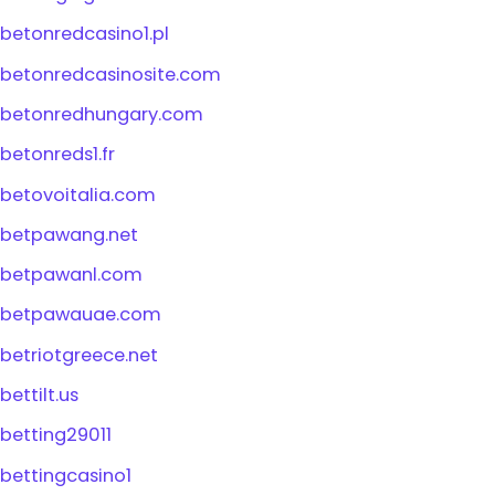
betonredcasino1.pl
betonredcasinosite.com
betonredhungary.com
betonreds1.fr
betovoitalia.com
betpawang.net
betpawanl.com
betpawauae.com
betriotgreece.net
bettilt.us
betting29011
bettingcasino1