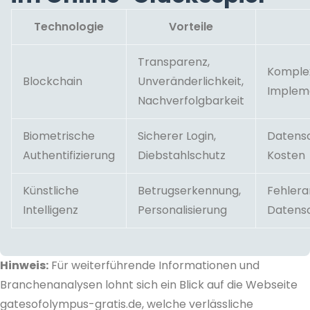
Technologie
Vorteile
Transparenz,
Komplex
Blockchain
Unveränderlichkeit,
Implem
Nachverfolgbarkeit
Biometrische
Sicherer Login,
Datens
Authentifizierung
Diebstahlschutz
Kosten
Künstliche
Betrugserkennung,
Fehleran
Intelligenz
Personalisierung
Datens
Hinweis:
Für weiterführende Informationen und
Branchenanalysen lohnt sich ein Blick auf die Webseite
gatesofolympus-gratis.de, welche verlässliche