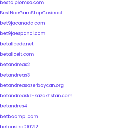
bestdiplomsa.com
BestNonGamStopCasinos1
bet9jacanada.com
bet9jaespanol.com
betalicede.net
betaliceit.com
betandreas2
betandreas3
betandreasazerbaycan.org
betandreaskz-kazakhstan.com
betandres4
betboompl.com
betcasino010212