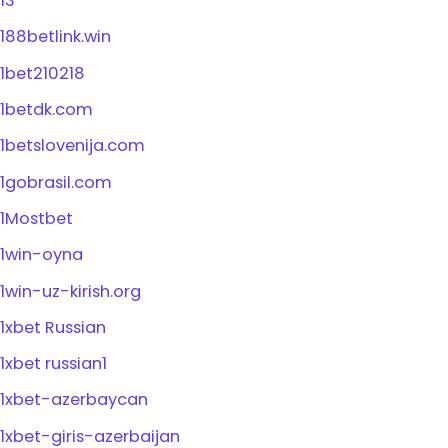
13
188betlink.win
1bet210218
1betdk.com
1betslovenija.com
1gobrasil.com
1Mostbet
1win-oyna
1win-uz-kirish.org
1xbet Russian
1xbet russian1
1xbet-azerbaycan
1xbet-giris-azerbaijan