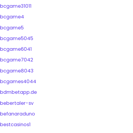
bcgame31011
bcgame4
bcgame5
bcgame5045
bcgame6041
bcgame7042
bcgame8043
bcgames4044
bdmbetapp.de
bebertaler-sv
befanaraduno
bestcasinos1