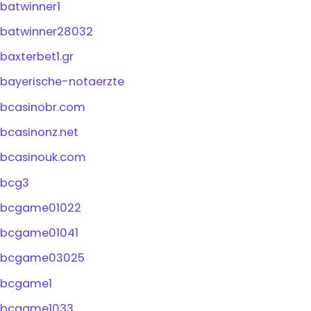
batwinner1
batwinner28032
baxterbet1.gr
bayerische-notaerzte
bcasinobr.com
bcasinonz.net
bcasinouk.com
bcg3
bcgame01022
bcgame01041
bcgame03025
bcgame1
bcgame1033