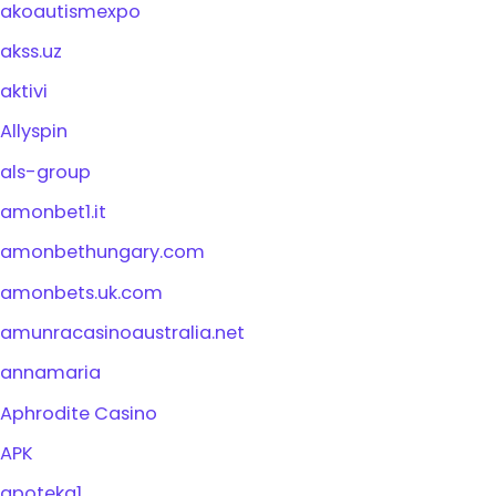
akoautismexpo
akss.uz
aktivi
Allyspin
als-group
amonbet1.it
amonbethungary.com
amonbets.uk.com
amunracasinoaustralia.net
annamaria
Aphrodite Casino
APK
apoteka1