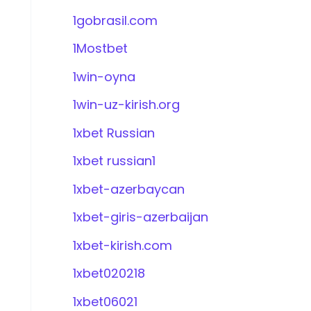
1gobrasil.com
1Mostbet
1win-oyna
1win-uz-kirish.org
1xbet Russian
1xbet russian1
1xbet-azerbaycan
1xbet-giris-azerbaijan
1xbet-kirish.com
1xbet020218
1xbet06021