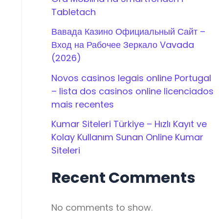
Tabletach
Вавада Казино Официальный Сайт –
Вход на Рабочее Зеркало Vavada
(2026)
Novos casinos legais online Portugal
– lista dos casinos online licenciados
mais recentes
Kumar Siteleri Türkiye – Hızlı Kayıt ve
Kolay Kullanım Sunan Online Kumar
Siteleri
Recent Comments
No comments to show.