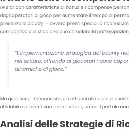
Le slot con caratteristiche di bonus e ricompense persona
dagli operatori di gioco per aumentare il tempo di permane
presenza di
bounty
— ovvero premi speciali o riconoscime
competitivo e di sfida che può stimolare la partecipazion
“L’implementazione strategica dei bounty nell
nel settore, offrendo ai giocatori nuove oppor
dinamiche di gioco.”
Ma quali sono i meccanismi più efficaci alla base di questa
affidabili e preventivamente testate, come il portale
cons
Analisi delle Strategie di 