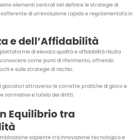
no elementi centrali nel definire le strategie di
, sofferente di un’evoluzione rapida e regolamentata in
 e dell’Affidabilità
iattaforme di elevata qualità e affidabilità risulta
riconoscere come punti di riferimento, offrendo
chi e sulle strategie di rischio.
i giocatori attraverso le corrette pratiche di gioco e
e normative e tutela dei diritti.
n Equilibrio tra
ità
 combinazione sapiente tra innovazione tecnologica e