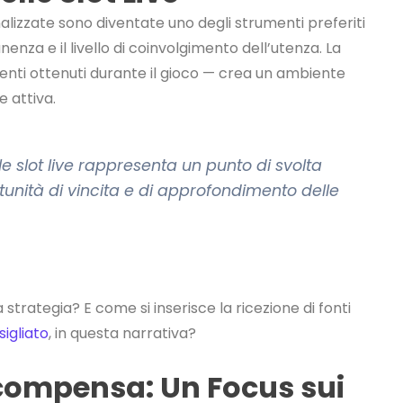
lizzate sono diventate uno degli strumenti preferiti
nza e il livello di coinvolgimento dell’utenza. La
nti ottenuti durante il gioco — crea un ambiente
e attiva.
e slot live rappresenta un punto di svolta
tunità di vincita e di approfondimento delle
 strategia? E come si inserisce la ricezione di fonti
igliato
, in questa narrativa?
Ricompensa: Un Focus sui