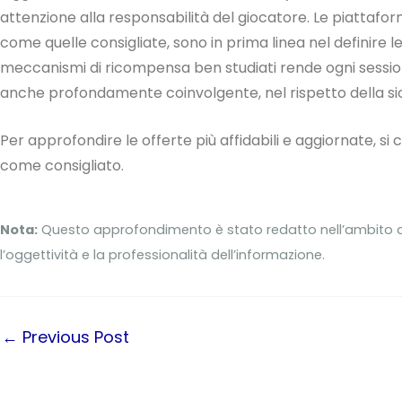
attenzione alla responsabilità del giocatore. Le piattafo
come quelle consigliate, sono in prima linea nel definire 
meccanismi di ricompensa ben studiati rende ogni sessi
anche profondamente coinvolgente, nel rispetto della sic
Per approfondire le offerte più affidabili e aggiornate, si
come consigliato.
Nota:
Questo approfondimento è stato redatto nell’ambito di un’
l’oggettività e la professionalità dell’informazione.
←
Previous Post