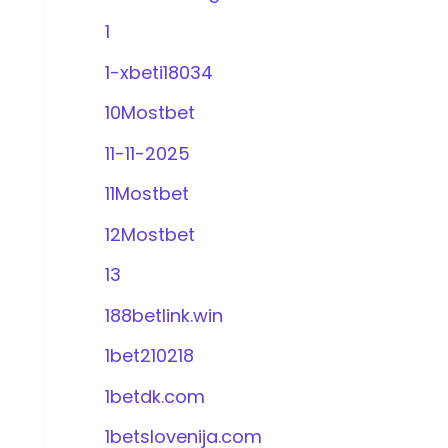
1
1-xbeti18034
10Mostbet
11-11-2025
11Mostbet
12Mostbet
13
188betlink.win
1bet210218
1betdk.com
1betslovenija.com