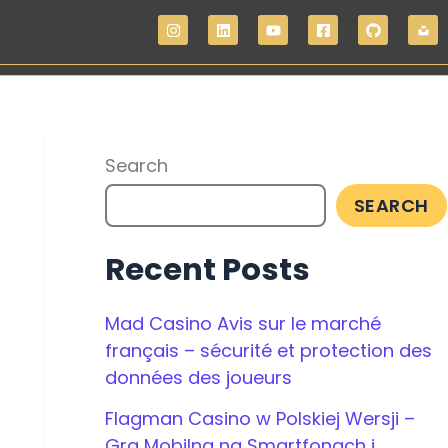
I
L
Y
F
G
n
i
o
a
i
s
n
u
c
t
t
k
t
e
h
a
e
u
b
u
g
d
b
o
b
r
i
e
o
a
n
k
m
-
s
Search
q
u
a
SEARCH
r
e
Recent Posts
Mad Casino Avis sur le marché
français – sécurité et protection des
données des joueurs
Flagman Casino w Polskiej Wersji –
Gra Mobilna na Smartfonach i