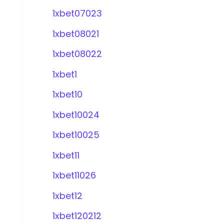
1xbet07023
1xbet08021
1xbet08022
1xbet1
1xbet10
1xbet10024
1xbet10025
1xbet11
1xbet11026
1xbet12
1xbet120212