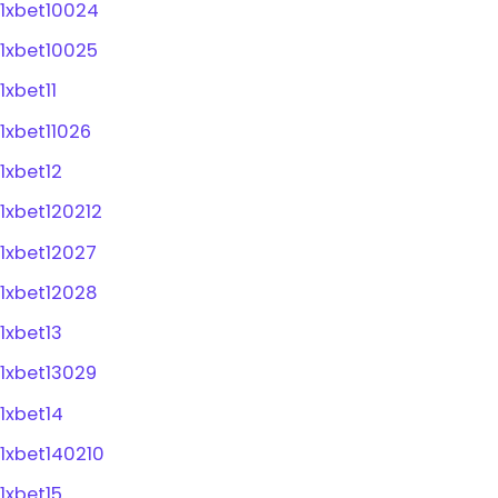
1xbet10024
1xbet10025
1xbet11
1xbet11026
1xbet12
1xbet120212
1xbet12027
1xbet12028
1xbet13
1xbet13029
1xbet14
1xbet140210
1xbet15