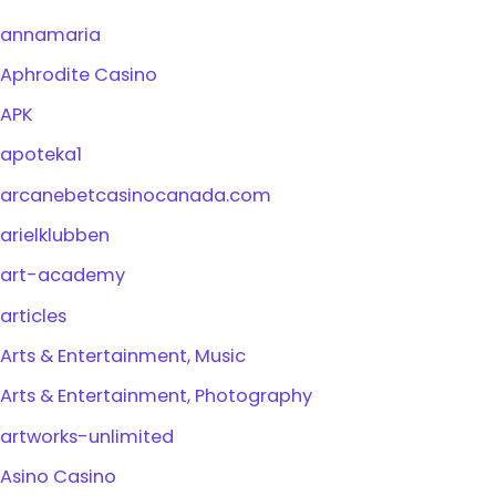
annamaria
Aphrodite Casino
APK
apoteka1
arcanebetcasinocanada.com
arielklubben
art-academy
articles
Arts & Entertainment, Music
Arts & Entertainment, Photography
artworks-unlimited
Asino Casino