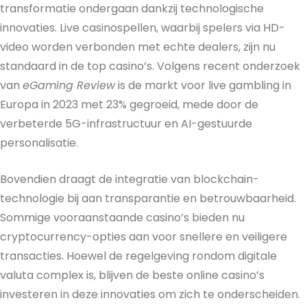
transformatie ondergaan dankzij technologische
innovaties. Live casinospellen, waarbij spelers via HD-
video worden verbonden met echte dealers, zijn nu
standaard in de top casino’s. Volgens recent onderzoek
van
eGaming Review
is de markt voor live gambling in
Europa in 2023 met 23% gegroeid, mede door de
verbeterde 5G-infrastructuur en AI-gestuurde
personalisatie.
Bovendien draagt de integratie van blockchain-
technologie bij aan transparantie en betrouwbaarheid.
Sommige vooraanstaande casino’s bieden nu
cryptocurrency-opties aan voor snellere en veiligere
transacties. Hoewel de regelgeving rondom digitale
valuta complex is, blijven de beste online casino’s
investeren in deze innovaties om zich te onderscheiden.