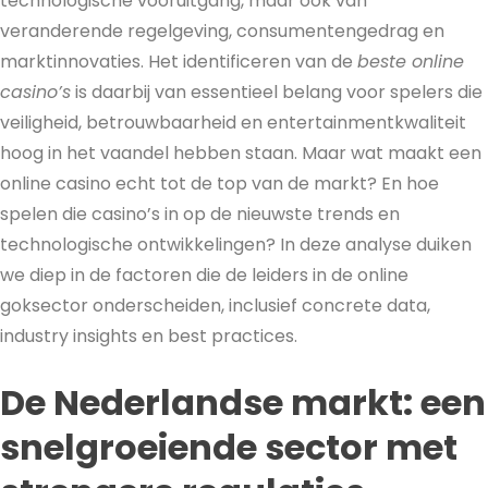
technologische vooruitgang, maar ook van
veranderende regelgeving, consumentengedrag en
marktinnovaties. Het identificeren van de
beste online
casino’s
is daarbij van essentieel belang voor spelers die
veiligheid, betrouwbaarheid en entertainmentkwaliteit
hoog in het vaandel hebben staan. Maar wat maakt een
online casino echt tot de top van de markt? En hoe
spelen die casino’s in op de nieuwste trends en
technologische ontwikkelingen? In deze analyse duiken
we diep in de factoren die de leiders in de online
goksector onderscheiden, inclusief concrete data,
industry insights en best practices.
De Nederlandse markt: een
snelgroeiende sector met