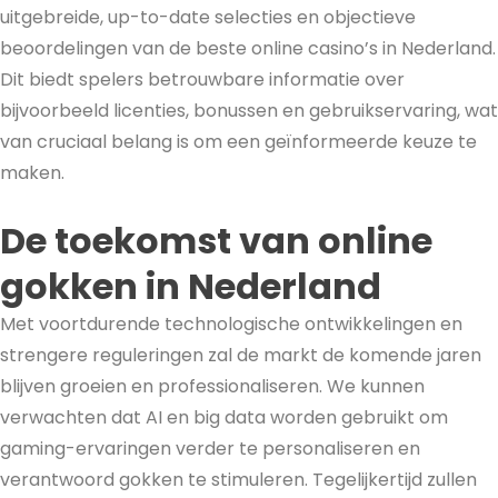
uitgebreide, up-to-date selecties en objectieve
beoordelingen van de beste online casino’s in Nederland.
Dit biedt spelers betrouwbare informatie over
bijvoorbeeld licenties, bonussen en gebruikservaring, wat
van cruciaal belang is om een geïnformeerde keuze te
maken.
De toekomst van online
gokken in Nederland
Met voortdurende technologische ontwikkelingen en
strengere reguleringen zal de markt de komende jaren
blijven groeien en professionaliseren. We kunnen
verwachten dat AI en big data worden gebruikt om
gaming-ervaringen verder te personaliseren en
verantwoord gokken te stimuleren. Tegelijkertijd zullen