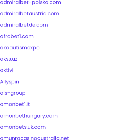
admiralbet-polska.com
admiralbetaustria.com
admiralbetde.com
afrobet1.com
akoautismexpo
akss.uz
aktivi
Allyspin
als-group
amonbet1.it
amonbethungary.com
amonbets.uk.com
amunracasinoaustralia.net