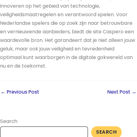
innoveren op het gebied van technologie,
veiligheidsmaatregelen en verantwoord spelen. Voor
Nederlandse spelers die op zoek zijn naar betrouwbare
en vernieuwende aanbieders, biedt de site Caspero een
waardevolle bron. Het garandeert dat je niet alleen jouw
geluk, maar ook jouw veiligheid en tevredenheid
optimaal kunt waarborgen in de digitale gokwereld van
nu en de toekomst.
←
Previous Post
Next Post
→
Search
SEARCH