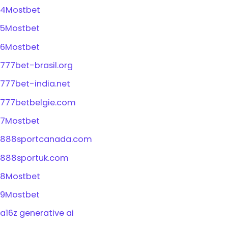
4Mostbet
5Mostbet
6Mostbet
777bet-brasil.org
777bet-india.net
777betbelgie.com
7Mostbet
888sportcanada.com
888sportuk.com
8Mostbet
9Mostbet
a16z generative ai