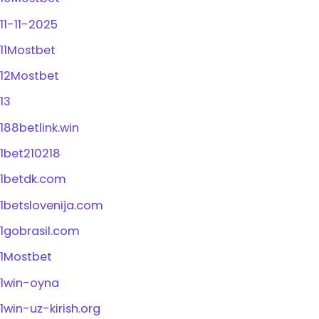
11-11-2025
11Mostbet
12Mostbet
13
188betlink.win
1bet210218
1betdk.com
1betslovenija.com
1gobrasil.com
1Mostbet
1win-oyna
1win-uz-kirish.org