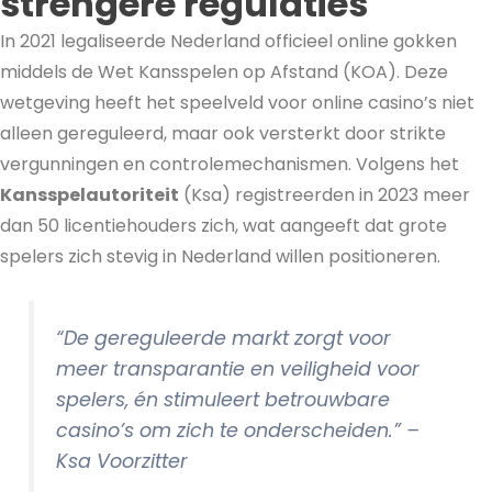
strengere regulaties
In 2021 legaliseerde Nederland officieel online gokken
middels de Wet Kansspelen op Afstand (KOA). Deze
wetgeving heeft het speelveld voor online casino’s niet
alleen gereguleerd, maar ook versterkt door strikte
vergunningen en controlemechanismen. Volgens het
Kansspelautoriteit
(Ksa) registreerden in 2023 meer
dan 50 licentiehouders zich, wat aangeeft dat grote
spelers zich stevig in Nederland willen positioneren.
“De gereguleerde markt zorgt voor
meer transparantie en veiligheid voor
spelers, én stimuleert betrouwbare
casino’s om zich te onderscheiden.” –
Ksa Voorzitter