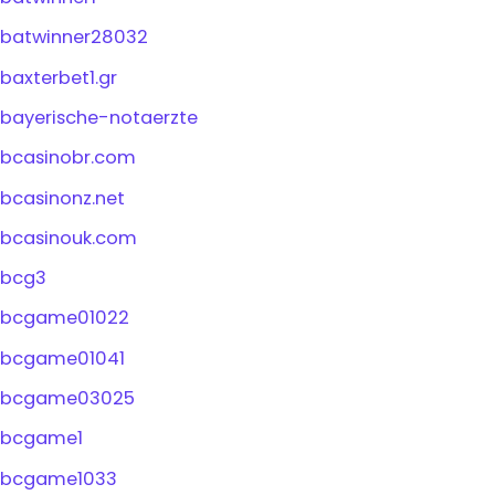
batwinner28032
baxterbet1.gr
bayerische-notaerzte
bcasinobr.com
bcasinonz.net
bcasinouk.com
bcg3
bcgame01022
bcgame01041
bcgame03025
bcgame1
bcgame1033