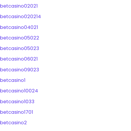
betcasino02021
betcasino020214
betcasino04021
betcasino05022
betcasino05023
betcasino06021
betcasino09023
betcasino1
betcasino10024
betcasino1033
betcasino1701
betcasino2