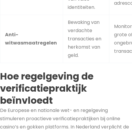
adresco
identiteiten.
Bewaking van
Monitor
verdachte
Anti-
grote o
transacties en
witwasmaatregelen
ongebru
herkomst van
transac
geld.
Hoe regelgeving de
verificatiepraktijk
beïnvloedt
De Europese en nationale wet- en regelgeving
stimuleren proactieve verificatiepraktijken bij online
casino’s en gokken platforms. In Nederland verplicht de