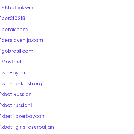
188betlink.win
1bet210218
1betdk.com
1betslovenija.com
1gobrasil.com
1Mostbet
1win-oyna
1win-uz-kirish.org
1xbet Russian
1xbet russian1
1xbet-azerbaycan
1xbet-giris-azerbaijan