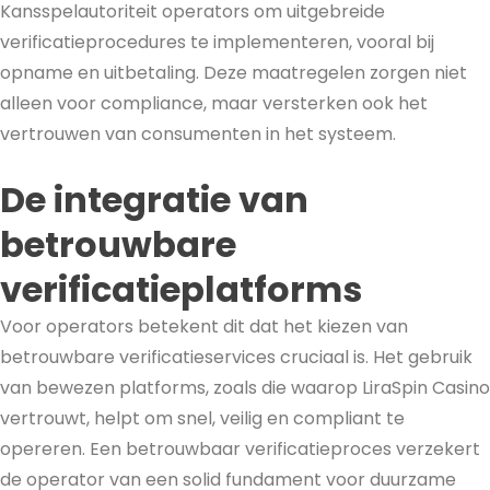
Kansspelautoriteit operators om uitgebreide
verificatieprocedures te implementeren, vooral bij
opname en uitbetaling. Deze maatregelen zorgen niet
alleen voor compliance, maar versterken ook het
vertrouwen van consumenten in het systeem.
De integratie van
betrouwbare
verificatieplatforms
Voor operators betekent dit dat het kiezen van
betrouwbare verificatieservices cruciaal is. Het gebruik
van bewezen platforms, zoals die waarop LiraSpin Casino
vertrouwt, helpt om snel, veilig en compliant te
opereren. Een betrouwbaar verificatieproces verzekert
de operator van een solid fundament voor duurzame