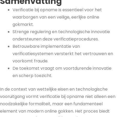
Samenvatting
Verificatie bij opname is essentieel voor het
waarborgen van een veilige, eerlijke online
gokmarkt.
Strenge regulering en technologische innovatie
ondersteunen deze verificatieprocedures.
Betrouwbare implementatie van
verificatiesystemen versterkt het vertrouwen en
voorkomt fraude.
De toekomst vraagt om voortdurende innovatie
en scherp toezicht.
In de context van wettelijke eisen en technologische
vooruitgang vormt verificatie bij opname niet alleen een
noodzakelijke formaliteit, maar een fundamenteel
element van modern online gokken. Het proces biedt