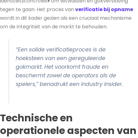
identiteitscontroles♦ om witwassen en gokverslaving
tegen te gaan. Het proces van
verificatie bij opname
wordt in dit kader gezien als een cruciaal mechanisme
om de integriteit van de markt te behouden.
“Een solide verificatieproces is de
hoeksteen van een gereguleerde
gokmarkt. Het voorkomt fraude en
beschermt zowel de operators als de
spelers,” benadrukt een industry insider.
Technische en
operationele aspecten van