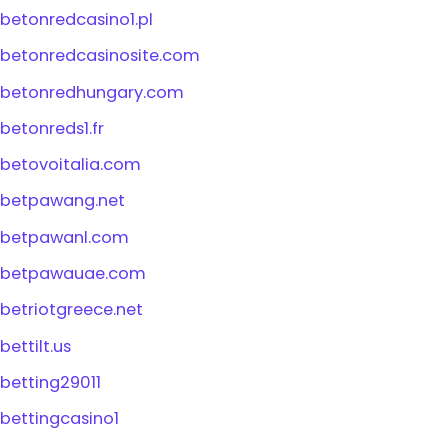
betonredcasino1.pl
betonredcasinosite.com
betonredhungary.com
betonreds1.fr
betovoitalia.com
betpawang.net
betpawanl.com
betpawauae.com
betriotgreece.net
bettilt.us
betting29011
bettingcasino1