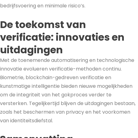
bedrijfsvoering en minimale risico’s.
De toekomst van
verificatie: innovaties en
uitdagingen
Met de toenemende automatisering en technologische
innovatie evolueren verificatie-methoden continu.
Biometrie, blockchain-gedreven verificatie en
kunstmatige intelligentie bieden nieuwe mogelijkheden
om de integriteit van het gokproces verder te
versterken. Tegelijkertijd blijven de uitdagingen bestaan,
zoals het beschermen van privacy en het voorkomen
van identiteitsdiefstal.