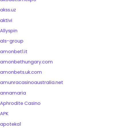
akss.uz
aktivi
Allyspin
als-group
amonbet1.it
amonbethungary.com
amonbets.uk.com
amunracasinoaustralia.net
annamaria
Aphrodite Casino
APK
apoteka1