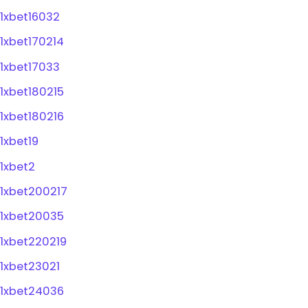
1xbet16032
1xbet170214
1xbet17033
1xbet180215
1xbet180216
1xbet19
1xbet2
1xbet200217
1xbet20035
1xbet220219
1xbet23021
1xbet24036