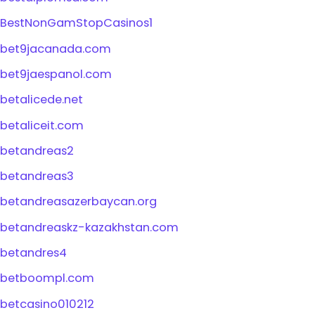
BestNonGamStopCasinos1
bet9jacanada.com
bet9jaespanol.com
betalicede.net
betaliceit.com
betandreas2
betandreas3
betandreasazerbaycan.org
betandreaskz-kazakhstan.com
betandres4
betboompl.com
betcasino010212