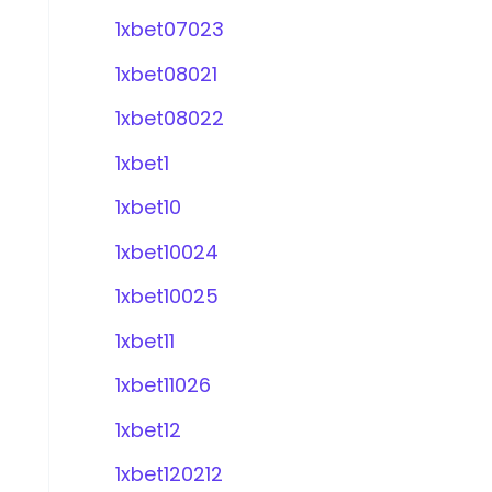
1xbet07023
1xbet08021
1xbet08022
1xbet1
1xbet10
1xbet10024
1xbet10025
1xbet11
1xbet11026
1xbet12
1xbet120212