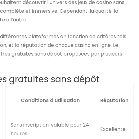
uhaitent découvrir l’univers des jeux de casino sans
 complète et immersive. Cependant, la qualité, la
e à l’autre.
s différentes plateformes en fonction de critères tels
ation, et la réputation de chaque casino en ligne. Le
ffres gratuites sans dépôt proposées par plusieurs
es gratuites sans dépôt
Conditions d’utilisation
Réputation
Sans inscription, valable pour 24
Excellente
heures