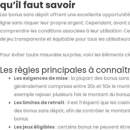
qu’il faut savoir
Les bonus sans dépôt offrent une excellente opportunité
ligne sans risquer leur propre argent. Cependant, avant de 
comprendre les conditions associées à leur utilisation. 
de jeu transparente et équitable pour tous les utilisateurs
Pour éviter toute mauvaise surprise, voici les éléments c
Les règles principales à connaît
Les exigences de mise
: la plupart des bonus san
généralement comprises entre 20x et 50x le montan
exemple rejouer plusieurs fois le montant du bonus 
Les limites de retrait
: il est fréquent que les casi
des bonus sans dépôt, afin de contrôler le montant 
bonus.
Les jeux éligibles
: certains bonus ne peuvent être ut