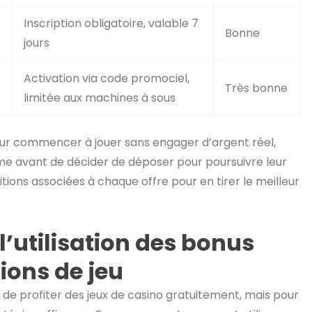
Inscription obligatoire, valable 7
Bonne
jours
Activation via code promociel,
Très bonne
limitée aux machines à sous
r commencer à jouer sans engager d’argent réel,
rme avant de décider de déposer pour poursuivre leur
itions associées à chaque offre pour en tirer le meilleur
’utilisation des bonus
ions de jeu
de profiter des jeux de casino gratuitement, mais pour