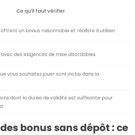
Ce qu’il faut vérifier
i offrent un bonus raisonnable et réaliste à utiliser
 avec des exigences de mise abordables
x que vous souhaitez jouer sont inclus dans la
ions dont la durée de validité est suffisante pour
nt
n des bonus sans dépôt : ce