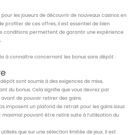
 pour les joueurs de découvrir de nouveaux casinos en
profiter de ces offres, il est essentiel de bien
Ces conditions permettent de garantir une expérience
.
lés à connaître concernant les bonus sans dépôt :
re
s dépôt sont soumis à des exigences de mise,
t du bonus. Cela signifie que vous devrez par
avant de pouvoir retirer des gains.
nos imposent un plafond de retrait pour les gains issus
maximal pouvant être retiré suite à l’utilisation du
ilisés que sur une sélection limitée de jeux. Il est