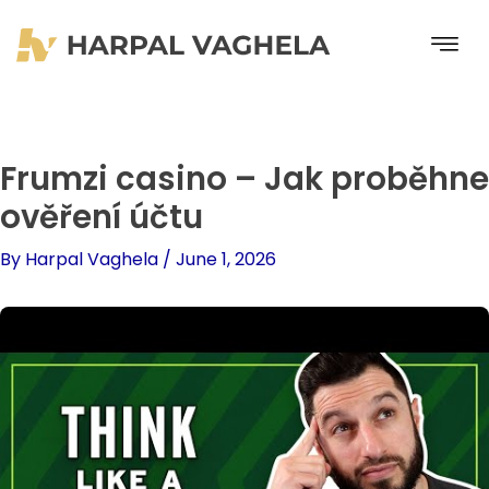
Skip
to
content
Frumzi casino – Jak proběhne
ověření účtu
By
Harpal Vaghela
/
June 1, 2026