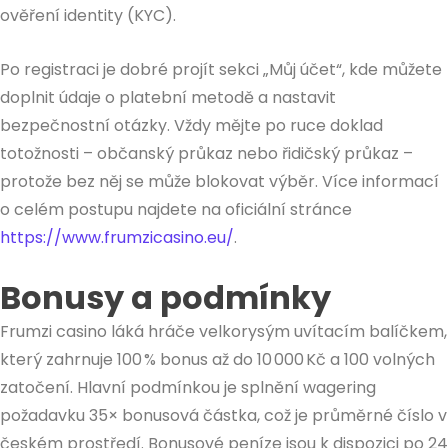
ověření identity (KYC).
Po registraci je dobré projít sekci „Můj účet“, kde můžete
doplnit údaje o platební metodě a nastavit
bezpečnostní otázky. Vždy mějte po ruce doklad
totožnosti – občanský průkaz nebo řidičský průkaz –
protože bez něj se může blokovat výběr. Více informací
o celém postupu najdete na oficiální stránce
https://www.frumzicasino.eu/
.
Bonusy a podmínky
Frumzi casino láká hráče velkorysým uvítacím balíčkem,
který zahrnuje 100 % bonus až do 10 000 Kč a 100 volných
zatočení. Hlavní podmínkou je splnění wagering
požadavku 35× bonusová částka, což je průměrné číslo v
českém prostředí. Bonusové peníze jsou k dispozici po 24