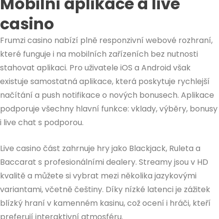
Mobilní aplikace a live
casino
Frumzi casino nabízí plně responzivní webové rozhraní,
které funguje i na mobilních zařízeních bez nutnosti
stahovat aplikaci. Pro uživatele iOS a Android však
existuje samostatná aplikace, která poskytuje rychlejší
načítání a push notifikace o nových bonusech. Aplikace
podporuje všechny hlavní funkce: vklady, výběry, bonusy
i live chat s podporou.
Live casino část zahrnuje hry jako Blackjack, Ruleta a
Baccarat s profesionálními dealery. Streamy jsou v HD
kvalitě a můžete si vybrat mezi několika jazykovými
variantami, včetně češtiny. Díky nízké latenci je zážitek
blízký hraní v kamenném kasinu, což ocení i hráči, kteří
preferují interaktivní atmosféru.