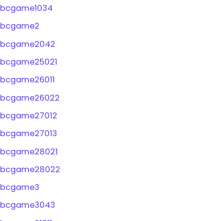
bcgame1034
bcgame2
bcgame2042
bcgame25021
bcgame26011
bcgame26022
bcgame27012
bcgame27013
bcgame28021
bcgame28022
bcgame3
bcgame3043