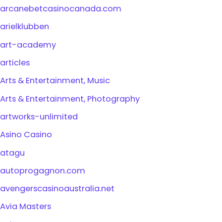
arcanebetcasinocanada.com
arielklubben
art-academy
articles
Arts & Entertainment, Music
Arts & Entertainment, Photography
artworks-unlimited
Asino Casino
atagu
autoprogagnon.com
avengerscasinoaustralia.net
Avia Masters