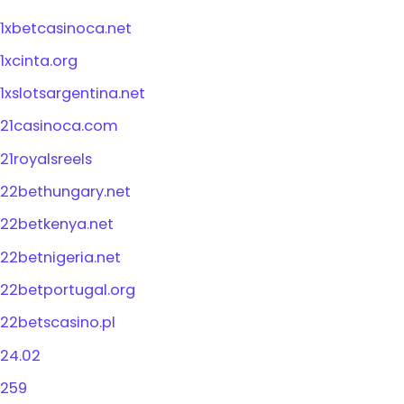
1xbetcasinoca.net
1xcinta.org
1xslotsargentina.net
21casinoca.com
21royalsreels
22bethungary.net
22betkenya.net
22betnigeria.net
22betportugal.org
22betscasino.pl
24.02
259