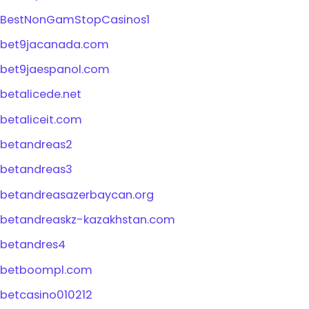
BestNonGamStopCasinos1
bet9jacanada.com
bet9jaespanol.com
betalicede.net
betaliceit.com
betandreas2
betandreas3
betandreasazerbaycan.org
betandreaskz-kazakhstan.com
betandres4
betboompl.com
betcasino010212