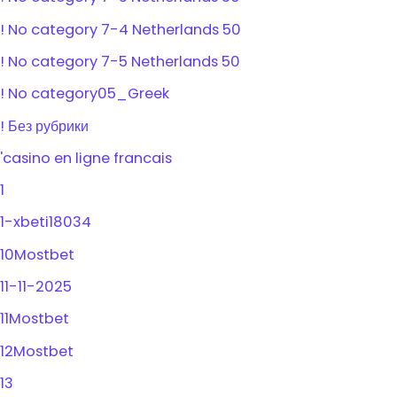
! No category 7-4 Netherlands 50
! No category 7-5 Netherlands 50
! No category05_Greek
! Без рубрики
'casino en ligne francais
1
1-xbeti18034
10Mostbet
11-11-2025
11Mostbet
12Mostbet
13