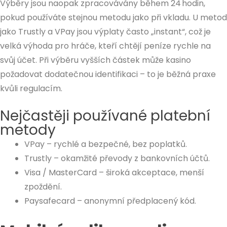
Výběry jsou naopak zpracovávány během 24 hodin,
pokud používáte stejnou metodu jako při vkladu. U metod
jako Trustly a VPay jsou výplaty často „instant“, což je
velká výhoda pro hráče, kteří chtějí peníze rychle na
svůj účet. Při výběru vyšších částek může kasino
požadovat dodatečnou identifikaci – to je běžná praxe
kvůli regulacím.
Nejčastěji používané platební
metody
VPay – rychlé a bezpečné, bez poplatků.
Trustly – okamžité převody z bankovních účtů.
Visa / MasterCard – široká akceptace, menší
zpoždění.
Paysafecard – anonymní předplacený kód.