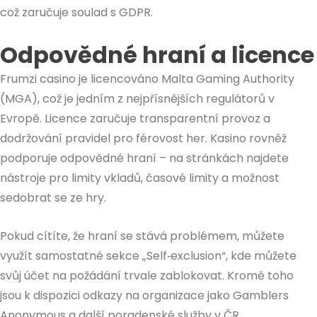
což zaručuje soulad s GDPR.
Odpovědné hraní a licence
Frumzi casino je licencováno Malta Gaming Authority
(MGA), což je jedním z nejpřísnějších regulátorů v
Evropě. Licence zaručuje transparentní provoz a
dodržování pravidel pro férovost her. Kasino rovněž
podporuje odpovědné hraní – na stránkách najdete
nástroje pro limity vkladů, časové limity a možnost
sedobrat se ze hry.
Pokud cítíte, že hraní se stává problémem, můžete
využít samostatné sekce „Self‑exclusion“, kde můžete
svůj účet na požádání trvale zablokovat. Kromě toho
jsou k dispozici odkazy na organizace jako Gamblers
Anonymous a další poradenské služby v ČR.