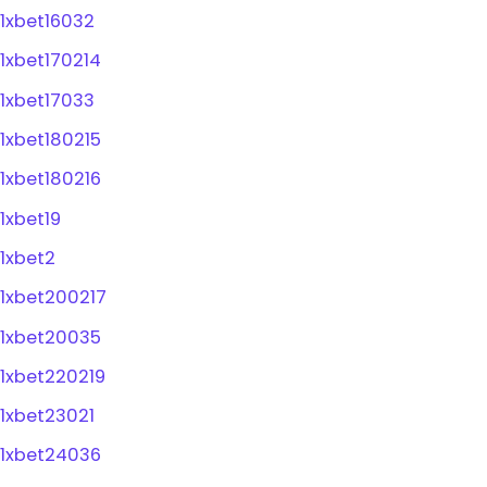
1xbet16032
1xbet170214
1xbet17033
1xbet180215
1xbet180216
1xbet19
1xbet2
1xbet200217
1xbet20035
1xbet220219
1xbet23021
1xbet24036