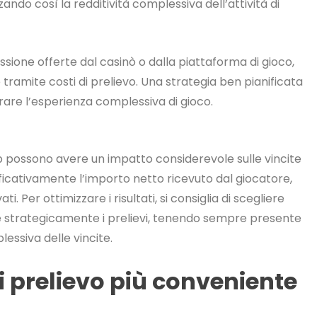
ando così la redditività complessiva dell’attività di
sione offerte dal casinò o dalla piattaforma di gioco,
e tramite costi di prelievo. Una strategia ben pianificata
rare l’esperienza complessiva di gioco.
mp possono avere un impatto considerevole sulle vincite
nificativamente l’importo netto ricevuto dal giocatore,
i. Per ottimizzare i risultati, si consiglia di scegliere
e strategicamente i prelievi, tenendo sempre presente
lessiva delle vincite.
i prelievo più conveniente