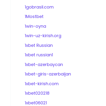
1gobrasil.com
1Mostbet
1win-oyna
1win-uz-kirish.org
1xbet Russian
1xbet russian1
1xbet-azerbaycan
1xbet-giris-azerbaijan
1xbet-kirish.com
1xbet020218
1xbet06021