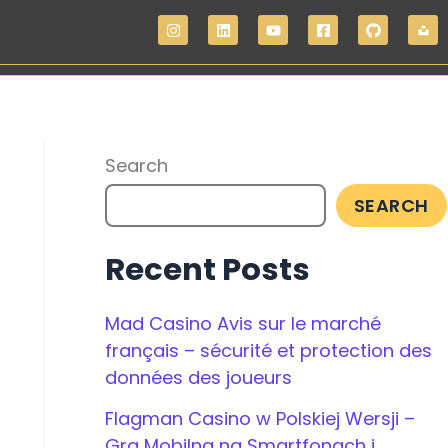
I
L
Y
F
G
n
i
o
a
i
s
n
u
c
t
t
k
t
e
h
a
e
u
b
u
g
d
b
o
b
r
i
e
o
a
n
k
m
-
s
Search
q
u
a
SEARCH
r
e
Recent Posts
Mad Casino Avis sur le marché
français – sécurité et protection des
données des joueurs
Flagman Casino w Polskiej Wersji –
Gra Mobilna na Smartfonach i