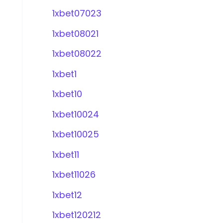
1xbet07023
1xbet08021
1xbet08022
1xbet1
1xbet10
1xbet10024
1xbet10025
1xbet11
1xbet11026
1xbet12
1xbet120212