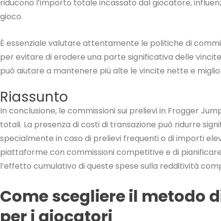
riducono l’importo totale incassato dal giocatore, influenz
gioco.
È essenziale valutare attentamente le politiche di commis
per evitare di erodere una parte significativa delle vincit
può aiutare a mantenere più alte le vincite nette e miglio
Riassunto
In conclusione, le commissioni sui prelievi in Frogger Ju
totali. La presenza di costi di transazione può ridurre sig
specialmente in caso di prelievi frequenti o di importi elevat
piattaforme con commissioni competitive e di pianificar
l’effetto cumulativo di queste spese sulla redditività comp
Come scegliere il metodo d
per i giocatori