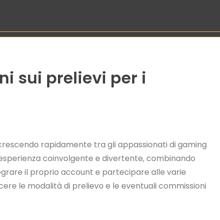
sui prelievi per i
crescendo rapidamente tra gli appassionati di gaming
 un’esperienza coinvolgente e divertente, combinando
egrare il proprio account e partecipare alle varie
ere le modalità di prelievo e le eventuali commissioni