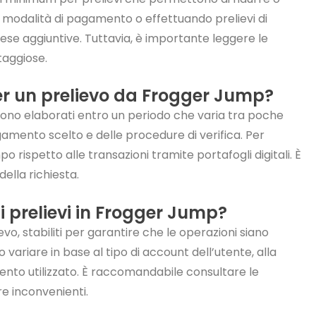
e modalità di pagamento o effettuando prelievi di
pese aggiuntive. Tuttavia, è importante leggere le
taggiose.
per un prelievo da Frogger Jump?
ngono elaborati entro un periodo che varia tra poche
gamento scelto e delle procedure di verifica. Per
 rispetto alle transazioni tramite portafogli digitali. È
ella richiesta.
i prelievi in Frogger Jump?
o, stabiliti per garantire che le operazioni siano
 variare in base al tipo di account dell’utente, alla
mento utilizzato. È raccomandabile consultare le
re inconvenienti.