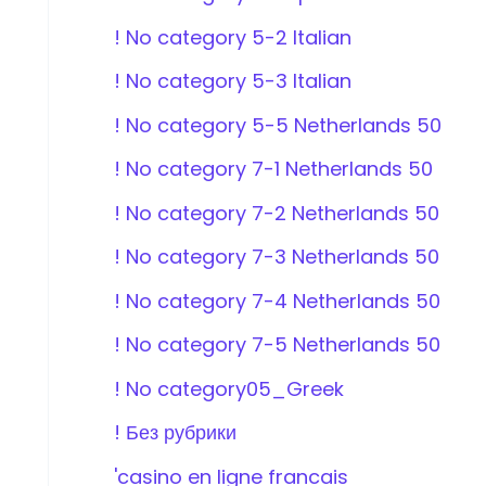
! No category 5-2 Italian
! No category 5-3 Italian
! No category 5-5 Netherlands 50
! No category 7-1 Netherlands 50
! No category 7-2 Netherlands 50
! No category 7-3 Netherlands 50
! No category 7-4 Netherlands 50
! No category 7-5 Netherlands 50
! No category05_Greek
! Без рубрики
'casino en ligne francais