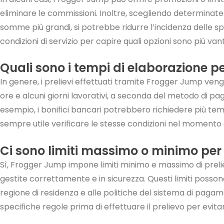
eliminare le commissioni. Inoltre, scegliendo determinat
somme più grandi, si potrebbe ridurre l’incidenza delle s
condizioni di servizio per capire quali opzioni sono più van
Quali sono i tempi di elaborazione 
In genere, i prelievi effettuati tramite Frogger Jump ve
ore e alcuni giorni lavorativi, a seconda del metodo di pa
esempio, i bonifici bancari potrebbero richiedere più tempo
sempre utile verificare le stesse condizioni nel momento d
Ci sono limiti massimo o minimo per 
Sì, Frogger Jump impone limiti minimo e massimo di preliev
gestite correttamente e in sicurezza. Questi limiti possono
regione di residenza e alle politiche del sistema di paga
specifiche regole prima di effettuare il prelievo per evita