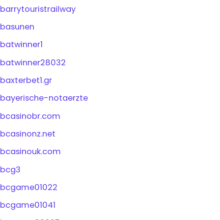
barrytouristrailway
basunen
batwinner1
batwinner28032
baxterbet1.gr
bayerische-notaerzte
bcasinobr.com
bcasinonz.net
bcasinouk.com
bcg3
bcgame01022
bcgame01041