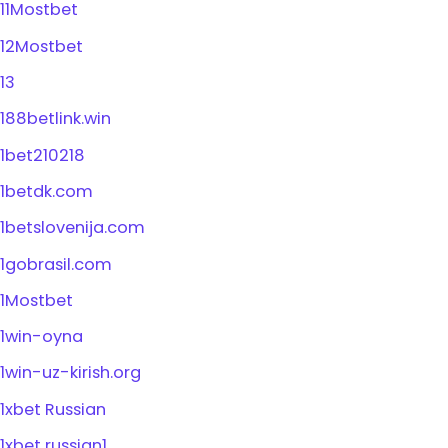
11Mostbet
12Mostbet
13
188betlink.win
1bet210218
1betdk.com
1betslovenija.com
1gobrasil.com
1Mostbet
1win-oyna
1win-uz-kirish.org
1xbet Russian
1xbet russian1