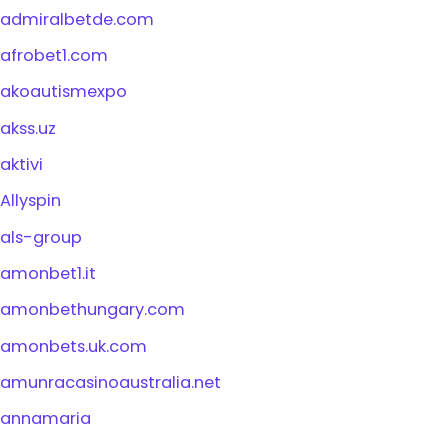
admiralbetde.com
afrobet1.com
akoautismexpo
akss.uz
aktivi
Allyspin
als-group
amonbet1.it
amonbethungary.com
amonbets.uk.com
amunracasinoaustralia.net
annamaria