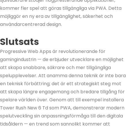
självsäkrare stödjer högpresterande applikationer,
kommer fler spel att göras tillgängliga via PWA. Detta
möjliggör en ny era av tillgänglighet, säkerhet och
användarcentrerad design.
Slutsats
Progressive Web Apps är revolutionerande för
gamingindustrin — de erbjuder utvecklare en möjlighet
att skapa snabbare, säkrare och mer tillgängliga
spelupplevelser. Att anamma denna teknik är inte bara
en teknisk förbättring; det är ett strategiskt steg mot
att skapa längre engagemang och bredare tillgång för
spelare världen över. Genom att till exempel installera
Tower Rush New 6 Td som PWA, demonstrerar modern
spelutveckling sin anpassningsförmåga till den digitala
tidsåldern — en trend som sannolikt kommer att