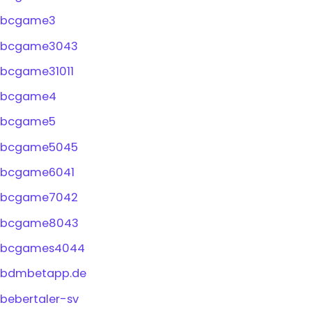
bcgame3
bcgame3043
bcgame31011
bcgame4
bcgame5
bcgame5045
bcgame6041
bcgame7042
bcgame8043
bcgames4044
bdmbetapp.de
bebertaler-sv