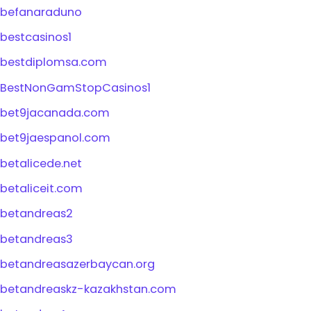
befanaraduno
bestcasinos1
bestdiplomsa.com
BestNonGamStopCasinos1
bet9jacanada.com
bet9jaespanol.com
betalicede.net
betaliceit.com
betandreas2
betandreas3
betandreasazerbaycan.org
betandreaskz-kazakhstan.com