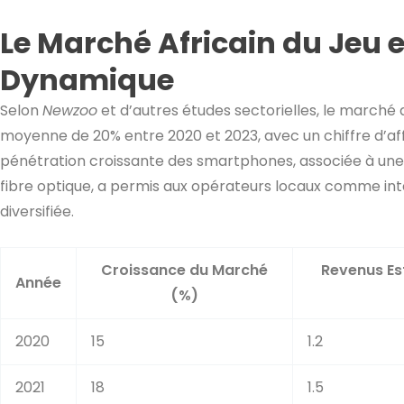
Le Marché Africain du Jeu e
Dynamique
Selon
Newzoo
et d’autres études sectorielles, le marché a
moyenne de 20% entre 2020 et 2023, avec un chiffre d’affai
pénétration croissante des smartphones, associée à une 
fibre optique, a permis aux opérateurs locaux comme in
diversifiée.
Croissance du Marché
Revenus Est
Année
(%)
2020
15
1.2
2021
18
1.5