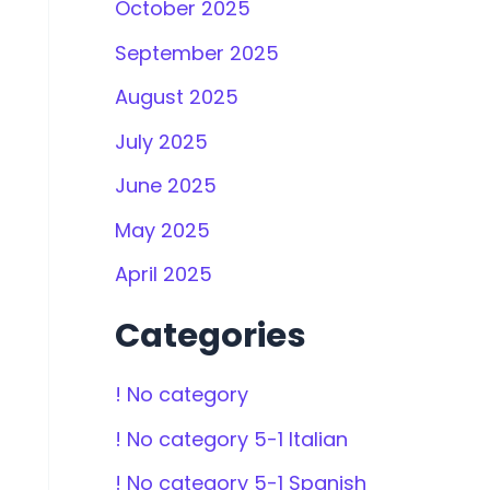
October 2025
September 2025
August 2025
July 2025
June 2025
May 2025
April 2025
Categories
! No category
! No category 5-1 Italian
! No category 5-1 Spanish