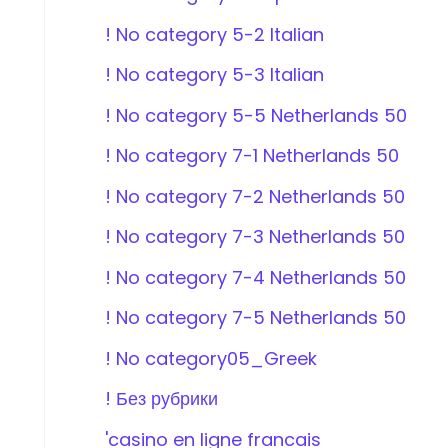
! No category 5-2 Italian
! No category 5-3 Italian
! No category 5-5 Netherlands 50
! No category 7-1 Netherlands 50
! No category 7-2 Netherlands 50
! No category 7-3 Netherlands 50
! No category 7-4 Netherlands 50
! No category 7-5 Netherlands 50
! No category05_Greek
! Без рубрики
'casino en ligne francais