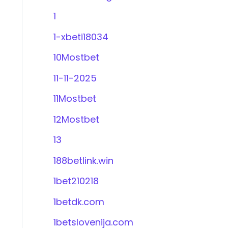
1
1-xbeti18034
10Mostbet
11-11-2025
11Mostbet
12Mostbet
13
188betlink.win
1bet210218
1betdk.com
1betslovenija.com