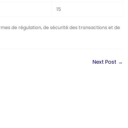
15
s de régulation, de sécurité des transactions et de
Next Post
→