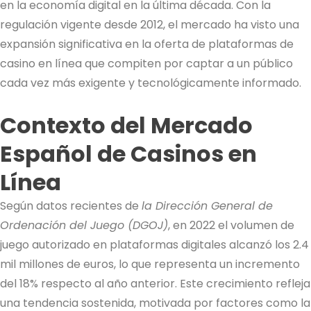
en la economía digital en la última década. Con la
regulación vigente desde 2012, el mercado ha visto una
expansión significativa en la oferta de plataformas de
casino en línea que compiten por captar a un público
cada vez más exigente y tecnológicamente informado.
Contexto del Mercado
Español de Casinos en
Línea
Según datos recientes de
la Dirección General de
Ordenación del Juego (DGOJ)
, en 2022 el volumen de
juego autorizado en plataformas digitales alcanzó los 2.4
mil millones de euros, lo que representa un incremento
del 18% respecto al año anterior. Este crecimiento refleja
una tendencia sostenida, motivada por factores como la