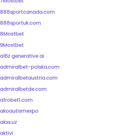
7Mostbet
888sportcanada.com
888sportuk.com
8Mostbet
9Mostbet
a16z generative ai
admiralbet-polska.com
admiralbetaustria.com
admiralbetde.com
afrobet1.com
akoautismexpo
akss.uz
aktivi