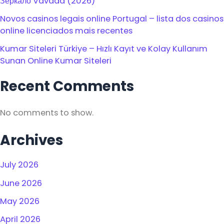
Зеркало Vavada (2026)
Novos casinos legais online Portugal – lista dos casinos
online licenciados mais recentes
Kumar Siteleri Türkiye – Hızlı Kayıt ve Kolay Kullanım
Sunan Online Kumar Siteleri
Recent Comments
No comments to show.
Archives
July 2026
June 2026
May 2026
April 2026