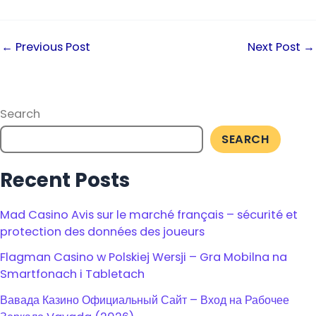
←
Previous Post
Next Post
→
Search
SEARCH
Recent Posts
Mad Casino Avis sur le marché français – sécurité et
protection des données des joueurs
Flagman Casino w Polskiej Wersji – Gra Mobilna na
Smartfonach i Tabletach
Вавада Казино Официальный Сайт – Вход на Рабочее