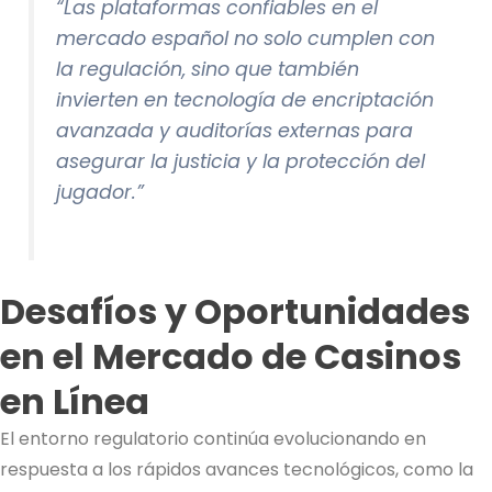
“Las plataformas confiables en el
mercado español no solo cumplen con
la regulación, sino que también
invierten en tecnología de encriptación
avanzada y auditorías externas para
asegurar la justicia y la protección del
jugador.”
Desafíos y Oportunidades
en el Mercado de Casinos
en Línea
El entorno regulatorio continúa evolucionando en
respuesta a los rápidos avances tecnológicos, como la