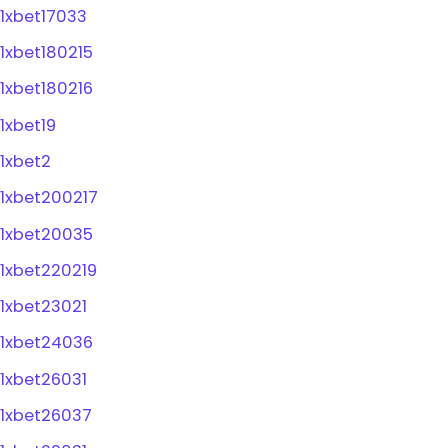
1xbet17033
1xbet180215
1xbet180216
1xbet19
1xbet2
1xbet200217
1xbet20035
1xbet220219
1xbet23021
1xbet24036
1xbet26031
1xbet26037