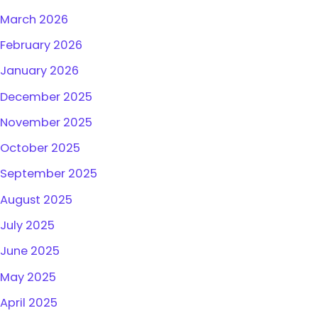
March 2026
February 2026
January 2026
December 2025
November 2025
October 2025
September 2025
August 2025
July 2025
June 2025
May 2025
April 2025