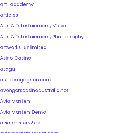
art-academy
articles
Arts & Entertainment, Music
Arts & Entertainment, Photography
artworks-unlimited
Asino Casino
atagu
autoprogagnon.com
avengerscasinoaustralia.net
Avia Masters
Avia Masters Demo
aviamasters2.de