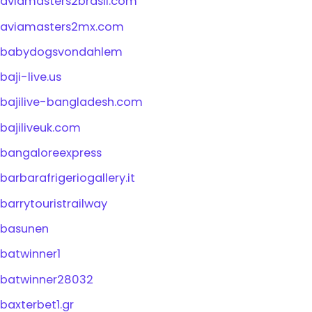
aviamasters2brasil.com
aviamasters2mx.com
babydogsvondahlem
baji-live.us
bajilive-bangladesh.com
bajiliveuk.com
bangaloreexpress
barbarafrigeriogallery.it
barrytouristrailway
basunen
batwinner1
batwinner28032
baxterbet1.gr