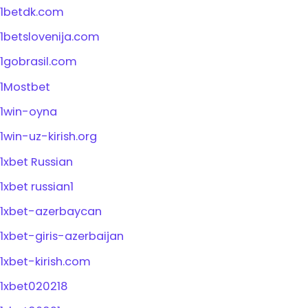
1betdk.com
1betslovenija.com
1gobrasil.com
1Mostbet
1win-oyna
1win-uz-kirish.org
1xbet Russian
1xbet russian1
1xbet-azerbaycan
1xbet-giris-azerbaijan
1xbet-kirish.com
1xbet020218