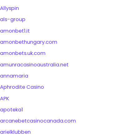
Allyspin
als-group
amonbet1.it
amonbethungary.com
amonbets.uk.com
amunracasinoaustralia.net
annamaria
Aphrodite Casino
APK
apoteka1
arcanebetcasinocanada.com
arielklubben