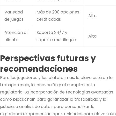
Variedad
Más de 200 opciones
Alta
de juegos
certificadas
Atención al
Soporte 24/7 y
Alta
cliente
soporte multilingüe
Perspectivas futuras y
recomendaciones
Para los jugadores y las plataformas, la clave está en la
transparencia, la innovación y el cumplimiento
regulatorio. La incorporación de tecnologías avanzadas
como blockchain para garantizar la trazabilidad y la
justicia, o análisis de datos para personalizar la
experiencia, representan oportunidades para elevar aún