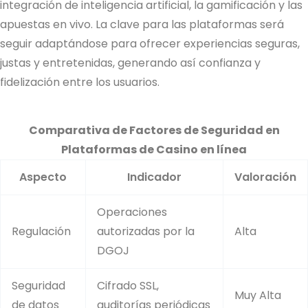
integración de inteligencia artificial, la gamificación y las
apuestas en vivo. La clave para las plataformas será
seguir adaptándose para ofrecer experiencias seguras,
justas y entretenidas, generando así confianza y
fidelización entre los usuarios.
Comparativa de Factores de Seguridad en
Plataformas de Casino en línea
Aspecto
Indicador
Valoración
Operaciones
Regulación
autorizadas por la
Alta
DGOJ
Seguridad
Cifrado SSL,
Muy Alta
de datos
auditorías periódicas