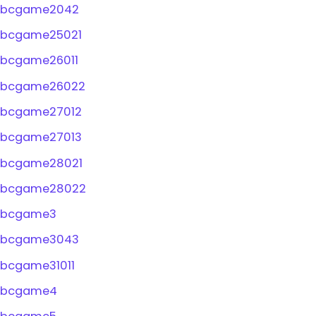
bcgame2042
bcgame25021
bcgame26011
bcgame26022
bcgame27012
bcgame27013
bcgame28021
bcgame28022
bcgame3
bcgame3043
bcgame31011
bcgame4