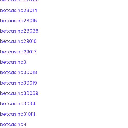
betcasino28014
betcasino28015
betcasino28038
betcasino29016
betcasino29017
betcasino3
betcasino30018
betcasino30019
betcasino30039
betcasino3034
betcasino310111
betcasino4