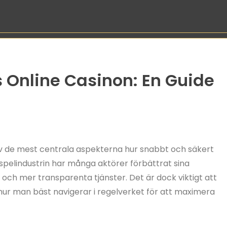
s Online Casinon: En Guide
av de mest centrala aspekterna hur snabbt och säkert
spelindustrin har många aktörer förbättrat sina
och mer transparenta tjänster. Det är dock viktigt att
hur man bäst navigerar i regelverket för att maximera