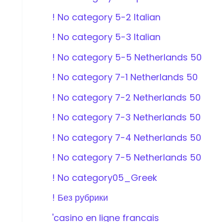
! No category 5-2 Italian
! No category 5-3 Italian
! No category 5-5 Netherlands 50
! No category 7-1 Netherlands 50
! No category 7-2 Netherlands 50
! No category 7-3 Netherlands 50
! No category 7-4 Netherlands 50
! No category 7-5 Netherlands 50
! No category05_Greek
! Без рубрики
'casino en ligne francais