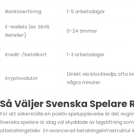
Banköverföring
1-5 arbetsdagar
E-wallets (ex. Skrill,
0-24 timmar
Neteller)
Kredit-/betalkort
1-3 arbetsdagar
Direkt via blockkedja, ofta i
Kryptovalutor
några minuter
Så Väljer Svenska Spelare 
För att säkerställa en positiv spelupplevelse är det avgö
Svenska spelare är idag väl skyddade av lagstiftning som
utbetalningstider. En avancerad betalningsinfrastruktur