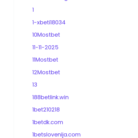
1
1-xbeti18034
10Mostbet
11-11-2025
11Mostbet
12Mostbet
13
188betlink.win
1bet210218
1betdk.com
1betslovenija.com