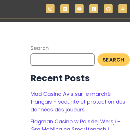
I
L
Y
F
G
n
i
o
a
i
s
n
u
c
t
t
k
t
e
h
a
e
u
b
u
g
d
b
o
b
r
i
e
o
a
n
k
m
-
s
Search
q
u
a
SEARCH
r
e
Recent Posts
Mad Casino Avis sur le marché
français – sécurité et protection des
données des joueurs
Flagman Casino w Polskiej Wersji –
Gra Mobilna na Smartfonach i