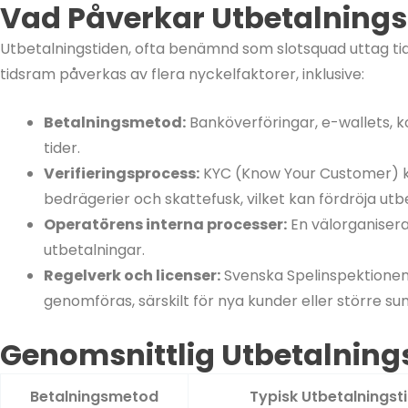
Vad Påverkar Utbetalnings
Utbetalningstiden, ofta benämnd som
slotsquad uttag ti
tidsram påverkas av flera nyckelfaktorer, inklusive:
Betalningsmetod:
Banköverföringar, e-wallets, k
tider.
Verifieringsprocess:
KYC (Know Your Customer) ko
bedrägerier och skattefusk, vilket kan fördröja utb
Operatörens interna processer:
En välorganisera
utbetalningar.
Regelverk och licenser:
Svenska Spelinspektionen
genomföras, särskilt för nya kunder eller större s
Genomsnittlig Utbetalning
Betalningsmetod
Typisk Utbetalningst