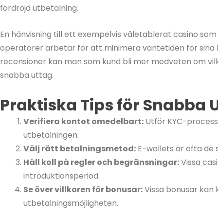
fördröjd utbetalning.
En hänvisning till ett exempelvis väletablerat casino so
operatörer arbetar för att minimera väntetiden för sina
recensioner kan man som kund bli mer medveten om vilke
snabba uttag.
Praktiska Tips för Snabba 
Verifiera kontot omedelbart:
Utför KYC-processen
utbetalningen.
Välj rätt betalningsmetod:
E-wallets är ofta de
Håll koll på regler och begränsningar:
Vissa cas
introduktionsperiod.
Se över villkoren för bonusar:
Vissa bonusar kan
utbetalningsmöjligheten.