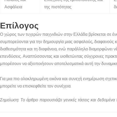
Ασφάλεια
της πιστότητας
δ
Επίλογος
Ο χώρος των τυχερών παιχνιδιών στην Ελλάδα βρίσκεται σε ένα
συμπορεύονται για την δημιουργία μιας ασφαλούς, διαφανούς κ
διαθεσιμότητα και τη διαφάνεια, ενώ παράλληλα διαμορφώνει νέ
επενδύσεις. Αναπτύσσοντας και υιοθετώντας σύγχρονες πρακτικέ
μπορέσουν να αξιοποιήσουν αποτελεσματικά αυτή την δυναμικ
Για μια πιο ολοκληρωμένη εικόνα και συνεχή ενημέρωση σχετικά μ
μπορείτε να επισκεφθείτε τον συνέχεια.
Σημείωση: Το άρθρο παρουσιάζει γενικές τάσεις και δεδομένα 