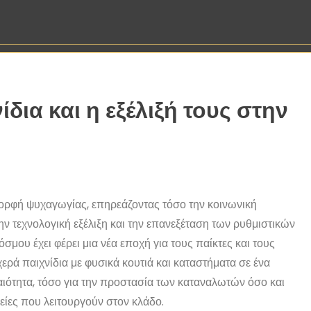
δια και η εξέλιξή τους στην
ορφή ψυχαγωγίας, επηρεάζοντας τόσο την κοινωνική
ν τεχνολογική εξέλιξη και την επανεξέταση των ρυθμιστικών
μου έχει φέρει μια νέα εποχή για τους παίκτες και τους
χερά παιχνίδια με φυσικά κουτιά και καταστήματα σε ένα
ιότητα, τόσο για την προστασία των καταναλωτών όσο και
ιρείες που λειτουργούν στον κλάδο.