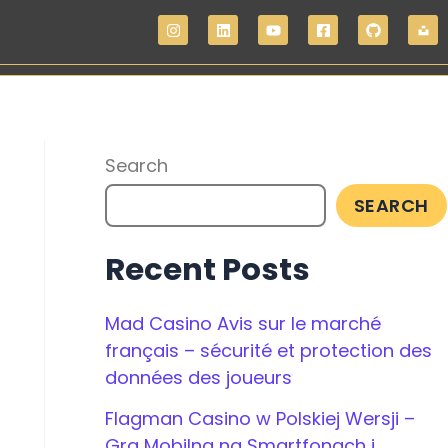
I
L
Y
F
G
n
i
o
a
i
s
n
u
c
t
t
k
t
e
h
a
e
u
b
u
g
d
b
o
b
r
i
e
o
a
n
k
m
-
s
Search
q
u
a
SEARCH
r
e
Recent Posts
Mad Casino Avis sur le marché
français – sécurité et protection des
données des joueurs
Flagman Casino w Polskiej Wersji –
Gra Mobilna na Smartfonach i