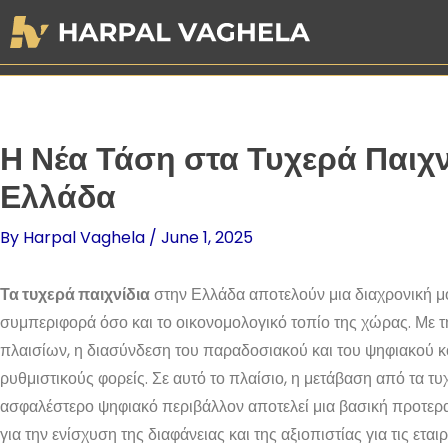
Skip
to
content
Η Νέα Τάση στα Τυχερά Παιχνί
Ελλάδα
By
Harpal Vaghela
/
June 1, 2025
Τα τυχερά παιχνίδια
στην Ελλάδα αποτελούν μια διαχρονική μ
συμπεριφορά όσο και το οικονομολογικό τοπίο της χώρας. Με τη
πλαισίων, η διασύνδεση του παραδοσιακού και του ψηφιακού κόσ
ρυθμιστικούς φορείς. Σε αυτό το πλαίσιο, η μετάβαση από τα τυ
ασφαλέστερο ψηφιακό περιβάλλον αποτελεί μια βασική προτερα
για την ενίσχυση της διαφάνειας και της αξιοπιστίας για τις ετα