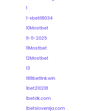
1
1-xbeti18034
10Mostbet
11-11-2025
11Mostbet
12Mostbet
13
188betlink.win
1bet210218
1betdk.com
1betslovenija.com