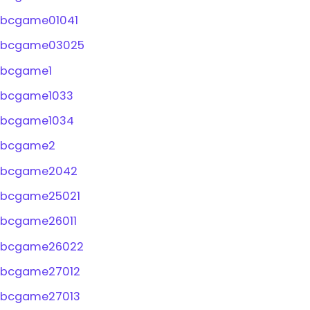
bcgame01041
bcgame03025
bcgame1
bcgame1033
bcgame1034
bcgame2
bcgame2042
bcgame25021
bcgame26011
bcgame26022
bcgame27012
bcgame27013