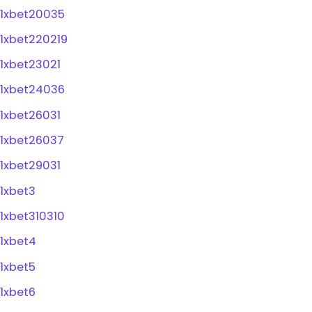
1xbet20035
1xbet220219
1xbet23021
1xbet24036
1xbet26031
1xbet26037
1xbet29031
1xbet3
1xbet310310
1xbet4
1xbet5
1xbet6