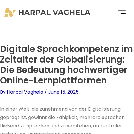
Skip
to
content
Digitale Sprachkompetenz im
Zeitalter der Globalisierung:
Die Bedeutung hochwertiger
Online-Lernplattformen
By
Harpal Vaghela
/
June 15, 2025
In einer Welt, die zunehmend von der Digitalisierung
geprägt ist, gewinnt die Fähigkeit, mehrere Sprachen
fließend zu sprechen und zu verstehen, an zentraler