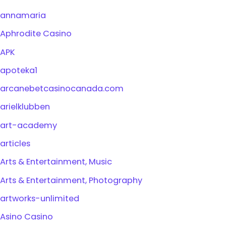
annamaria
Aphrodite Casino
APK
apoteka1
arcanebetcasinocanada.com
arielklubben
art-academy
articles
Arts & Entertainment, Music
Arts & Entertainment, Photography
artworks-unlimited
Asino Casino