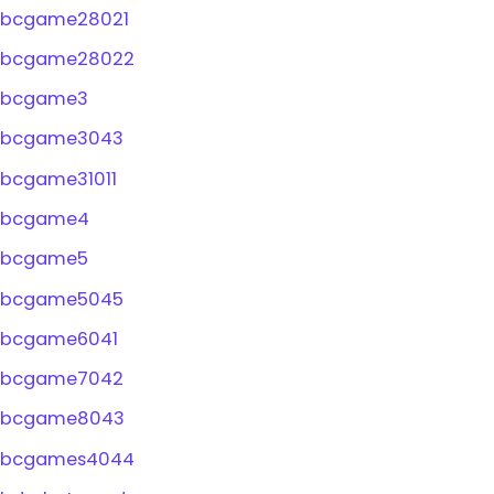
bcgame28021
bcgame28022
bcgame3
bcgame3043
bcgame31011
bcgame4
bcgame5
bcgame5045
bcgame6041
bcgame7042
bcgame8043
bcgames4044