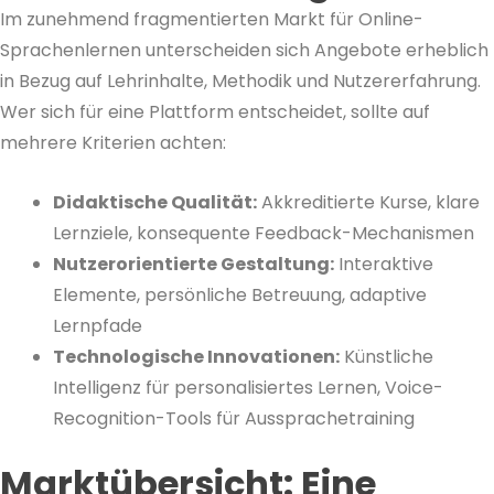
Im zunehmend fragmentierten Markt für Online-
Sprachenlernen unterscheiden sich Angebote erheblich
in Bezug auf Lehrinhalte, Methodik und Nutzererfahrung.
Wer sich für eine Plattform entscheidet, sollte auf
mehrere Kriterien achten:
Didaktische Qualität:
Akkreditierte Kurse, klare
Lernziele, konsequente Feedback-Mechanismen
Nutzerorientierte Gestaltung:
Interaktive
Elemente, persönliche Betreuung, adaptive
Lernpfade
Technologische Innovationen:
Künstliche
Intelligenz für personalisiertes Lernen, Voice-
Recognition-Tools für Aussprachetraining
Marktübersicht: Eine