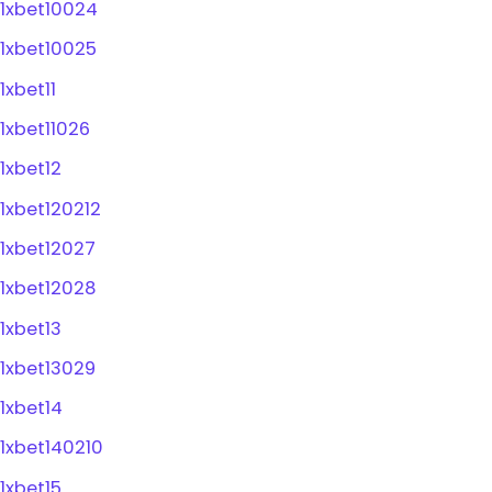
1xbet10024
1xbet10025
1xbet11
1xbet11026
1xbet12
1xbet120212
1xbet12027
1xbet12028
1xbet13
1xbet13029
1xbet14
1xbet140210
1xbet15