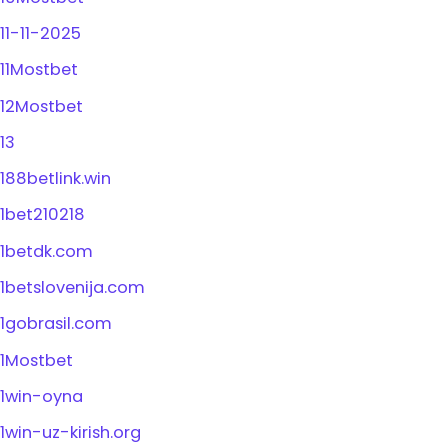
11-11-2025
11Mostbet
12Mostbet
13
188betlink.win
1bet210218
1betdk.com
1betslovenija.com
1gobrasil.com
1Mostbet
1win-oyna
1win-uz-kirish.org