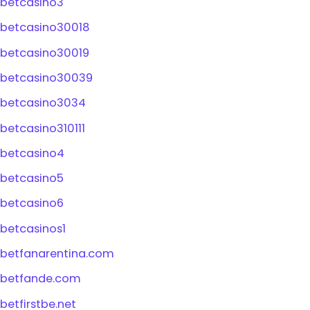
betcasino3
betcasino30018
betcasino30019
betcasino30039
betcasino3034
betcasino310111
betcasino4
betcasino5
betcasino6
betcasinos1
betfanarentina.com
betfande.com
betfirstbe.net