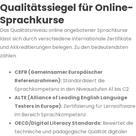
Qualitätssiegel für Online-
Sprachkurse
Das Qualitätsniveau online angebotener Sprachkurse
lässt sich durch verschiedene internationale Zertifikate
und Akkreditierungen belegen. Zu den bedeutendsten
zählen:
CEFR (Gemeinsamer Europäischer
Referenzrahmen):
Standardisiert die
Sprachkompetenz in den Niveaustufen A1 bis C2.
ALTE (Alliance of Leading English Language
Testers in Europe):
Zertifizierung für Lernsoftware
im Bereich Sprachkompetenz.
OECD/Digital Literacy Standards:
Bewertet die
technische und pädagogische Qualität digitaler