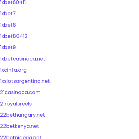
1xbet60411
1xbet7
1xbet8
1xbet80412
1xbet9
1xbetcasinoca.net
1xcinta.org
1xslotsargentina.net
21casinoca.com
21royalsreels
22bethungary.net
22betkenya.net
22betnigeria.net