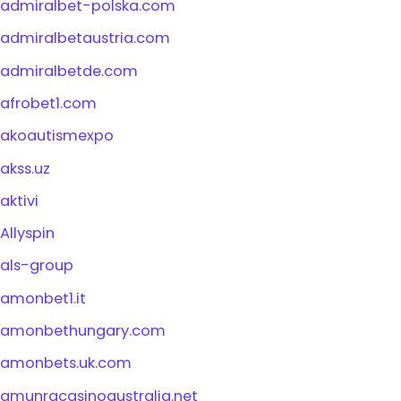
admiralbet-polska.com
admiralbetaustria.com
admiralbetde.com
afrobet1.com
akoautismexpo
akss.uz
aktivi
Allyspin
als-group
amonbet1.it
amonbethungary.com
amonbets.uk.com
amunracasinoaustralia.net