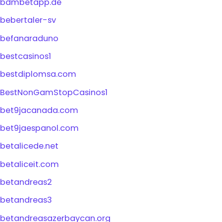
bdmbetapp.de
bebertaler-sv
befanaraduno
bestcasinos1
bestdiplomsa.com
BestNonGamStopCasinos1
bet9jacanada.com
bet9jaespanol.com
betalicede.net
betaliceit.com
betandreas2
betandreas3
betandreasazerbaycan.org