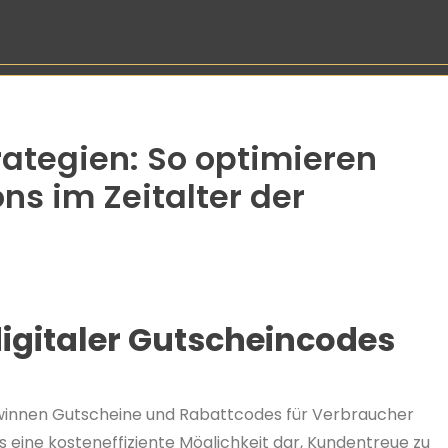
ategien: So optimieren
s im Zeitalter der
digitaler Gutscheincodes
ewinnen Gutscheine und Rabattcodes für Verbraucher
 eine kosteneffiziente Möglichkeit dar, Kundentreue zu