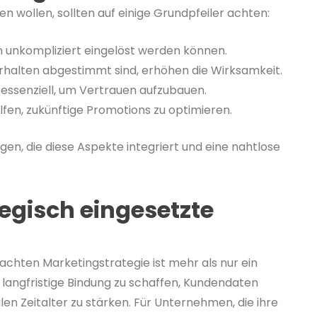
n wollen, sollten auf einige Grundpfeiler achten:
n unkompliziert eingelöst werden können.
rhalten abgestimmt sind, erhöhen die Wirksamkeit.
ssenziell, um Vertrauen aufzubauen.
fen, zukünftige Promotions zu optimieren.
gen, die diese Aspekte integriert und eine nahtlose
tegisch eingesetzte
achten Marketingstrategie ist mehr als nur ein
ne langfristige Bindung zu schaffen, Kundendaten
n Zeitalter zu stärken. Für Unternehmen, die ihre