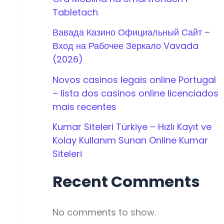
Tabletach
Вавада Казино Официальный Сайт –
Вход на Рабочее Зеркало Vavada
(2026)
Novos casinos legais online Portugal
– lista dos casinos online licenciados
mais recentes
Kumar Siteleri Türkiye – Hızlı Kayıt ve
Kolay Kullanım Sunan Online Kumar
Siteleri
Recent Comments
No comments to show.