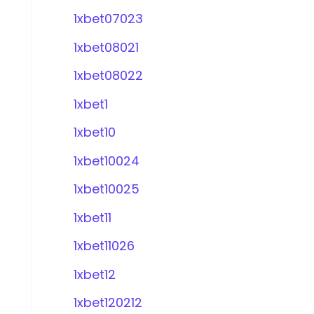
1xbet07023
1xbet08021
1xbet08022
1xbet1
1xbet10
1xbet10024
1xbet10025
1xbet11
1xbet11026
1xbet12
1xbet120212