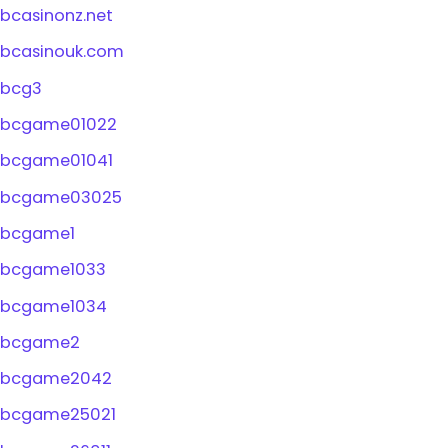
bcasinonz.net
bcasinouk.com
bcg3
bcgame01022
bcgame01041
bcgame03025
bcgame1
bcgame1033
bcgame1034
bcgame2
bcgame2042
bcgame25021