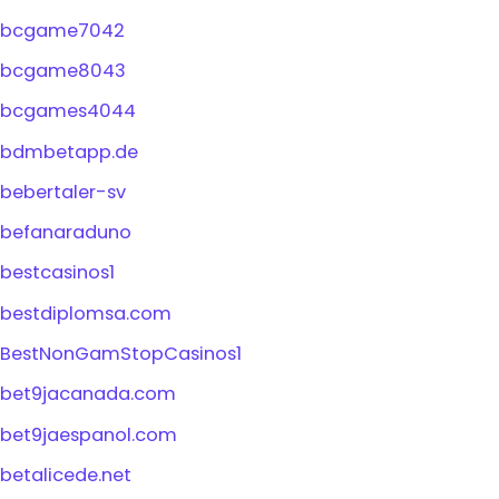
bcgame7042
bcgame8043
bcgames4044
bdmbetapp.de
bebertaler-sv
befanaraduno
bestcasinos1
bestdiplomsa.com
BestNonGamStopCasinos1
bet9jacanada.com
bet9jaespanol.com
betalicede.net