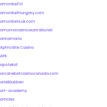
amonbet1.it
amonbethungary.com
amonbets.uk.com
amunracasinoaustralia.net
annamaria
Aphrodite Casino
APK
apoteka1
arcanebetcasinocanada.com
arielklubben
art-academy
articles