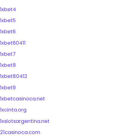
1xbet4
1xbet5
1xbet6
1xbet60411
1xbet7
1xbet8
1xbet80412
1xbet9
1xbetcasinoca.net
1xcinta.org
1xslotsargentina.net
21casinoca.com