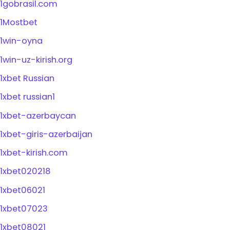
1gobrasil.com
1Mostbet
1win-oyna
1win-uz-kirish.org
1xbet Russian
1xbet russian1
1xbet-azerbaycan
1xbet-giris-azerbaijan
1xbet-kirish.com
1xbet020218
1xbet06021
1xbet07023
1xbet08021