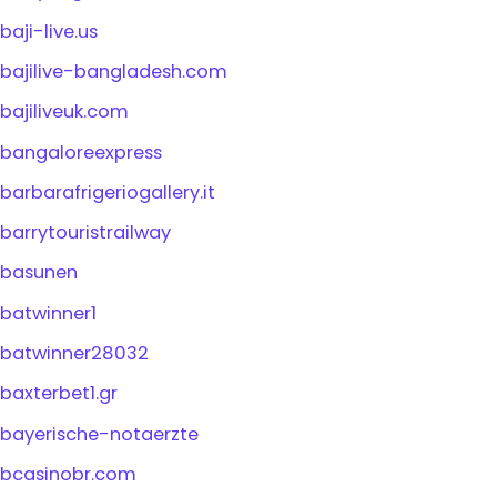
baji-live.us
bajilive-bangladesh.com
bajiliveuk.com
bangaloreexpress
barbarafrigeriogallery.it
barrytouristrailway
basunen
batwinner1
batwinner28032
baxterbet1.gr
bayerische-notaerzte
bcasinobr.com