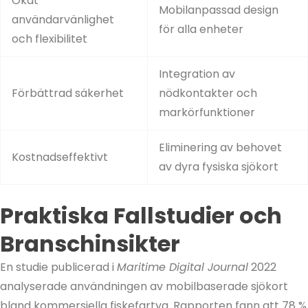
Ökat
Mobilanpassad design
användarvänlighet
för alla enheter
och flexibilitet
Integration av
Förbättrad säkerhet
nödkontakter och
markörfunktioner
Eliminering av behovet
Kostnadseffektivt
av dyra fysiska sjökort
Praktiska Fallstudier och
Branschinsikter
En studie publicerad i
Maritime Digital Journal
2022
analyserade användningen av mobilbaserade sjökort
bland kommersiella fiskefartyg. Rapporten fann att 78 %