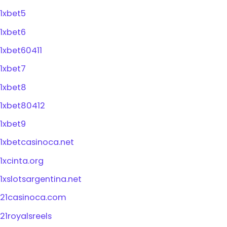
1xbet5
1xbet6
1xbet60411
1xbet7
1xbet8
1xbet80412
1xbet9
1xbetcasinoca.net
1xcinta.org
1xslotsargentina.net
21casinoca.com
21royalsreels