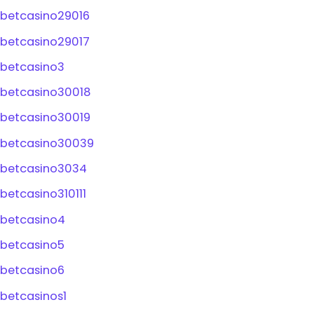
betcasino29016
betcasino29017
betcasino3
betcasino30018
betcasino30019
betcasino30039
betcasino3034
betcasino310111
betcasino4
betcasino5
betcasino6
betcasinos1