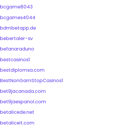
bcgame8043
bcgames4044
bdmbetapp.de
bebertaler-sv
befanaraduno
bestcasinos1
bestdiplomsa.com
BestNonGamStopCasinos1
bet9jacanada.com
bet9jaespanol.com
betalicede.net
betaliceit.com