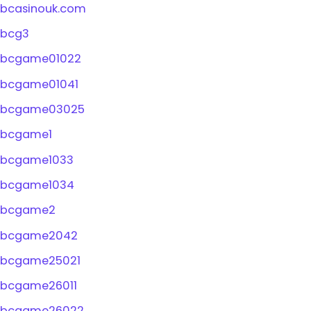
bcasinouk.com
bcg3
bcgame01022
bcgame01041
bcgame03025
bcgame1
bcgame1033
bcgame1034
bcgame2
bcgame2042
bcgame25021
bcgame26011
bcgame26022