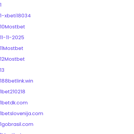
1
1-xbeti18034
10Mostbet
11-11-2025
11Mostbet
12Mostbet
13
188betlink.win
1bet210218
1betdk.com
1betslovenija.com
1gobrasil.com