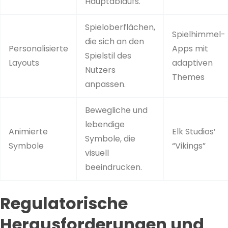
Hauptablaufs.
Spieloberflächen,
Spielhimmel-
die sich an den
Personalisierte
Apps mit
Spielstil des
Layouts
adaptiven
Nutzers
Themes
anpassen.
Bewegliche und
lebendige
Animierte
Elk Studios’
Symbole, die
Symbole
“Vikings”
visuell
beeindrucken.
Regulatorische
Herausforderungen und