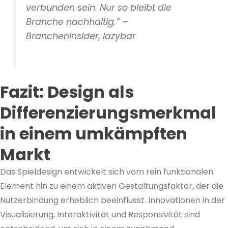
verbunden sein. Nur so bleibt die
Branche nachhaltig.” –
Brancheninsider,
lazybar
Fazit: Design als
Differenzierungsmerkmal
in einem umkämpften
Markt
Das Spieldesign entwickelt sich vom rein funktionalen
Element hin zu einem aktiven Gestaltungsfaktor, der die
Nutzerbindung erheblich beeinflusst. Innovationen in der
Visualisierung, Interaktivität und Responsivität sind