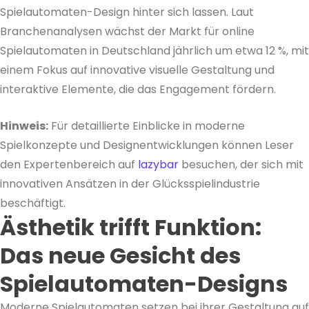
Spielautomaten-Design hinter sich lassen. Laut
Branchenanalysen wächst der Markt für online
Spielautomaten in Deutschland jährlich um etwa 12 %, mit
einem Fokus auf innovative visuelle Gestaltung und
interaktive Elemente, die das Engagement fördern.
Hinweis:
Für detaillierte Einblicke in moderne
Spielkonzepte und Designentwicklungen können Leser
den Expertenbereich auf
lazybar
besuchen, der sich mit
innovativen Ansätzen in der Glücksspielindustrie
beschäftigt.
Ästhetik trifft Funktion:
Das neue Gesicht des
Spielautomaten-Designs
Moderne Spielautomaten setzen bei ihrer Gestaltung auf