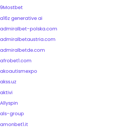
9Mostbet
a16z generative ai
admiralbet-polska.com
admiralbetaustria.com
admiralbetde.com
afrobet1.com
akoautismexpo
akss.uz
aktivi
Allyspin
als-group
amonbet1.it