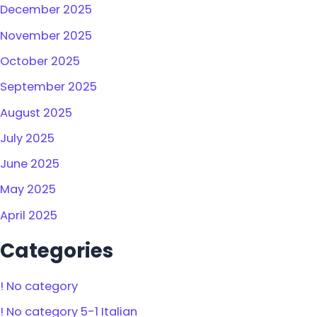
December 2025
November 2025
October 2025
September 2025
August 2025
July 2025
June 2025
May 2025
April 2025
Categories
! No category
! No category 5-1 Italian