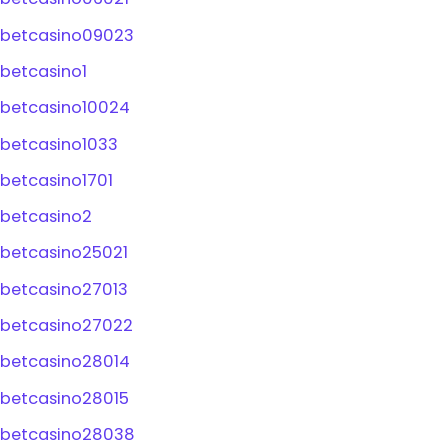
betcasino09023
betcasino1
betcasino10024
betcasino1033
betcasino1701
betcasino2
betcasino25021
betcasino27013
betcasino27022
betcasino28014
betcasino28015
betcasino28038