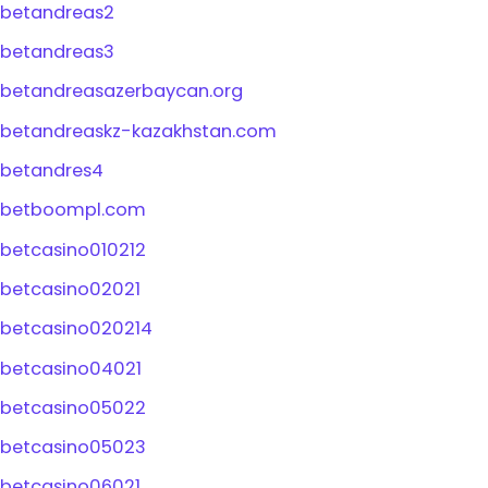
betandreas2
betandreas3
betandreasazerbaycan.org
betandreaskz-kazakhstan.com
betandres4
betboompl.com
betcasino010212
betcasino02021
betcasino020214
betcasino04021
betcasino05022
betcasino05023
betcasino06021