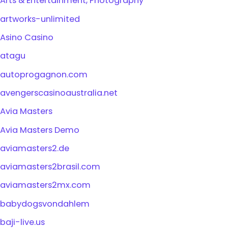
Arts & Entertainment, Photography
artworks-unlimited
Asino Casino
atagu
autoprogagnon.com
avengerscasinoaustralia.net
Avia Masters
Avia Masters Demo
aviamasters2.de
aviamasters2brasil.com
aviamasters2mx.com
babydogsvondahlem
baji-live.us