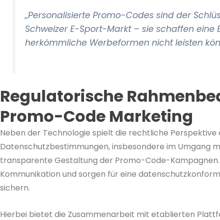
„Personalisierte Promo-Codes sind der Schlü
Schweizer E-Sport-Markt – sie schaffen eine 
herkömmliche Werbeformen nicht leisten kön
Regulatorische Rahmenbed
Promo-Code Marketing
Neben der Technologie spielt die rechtliche Perspektive
Datenschutzbestimmungen, insbesondere im Umgang mi
transparente Gestaltung der Promo-Code-Kampagnen. V
Kommunikation und sorgen für eine datenschutzkonform
sichern.
Hierbei bietet die Zusammenarbeit mit etablierten Plat