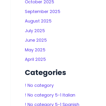
October 2025
September 2025
August 2025
July 2025
June 2025
May 2025
April 2025
Categories
! No category
! No category 5-1 Italian
! No category 5-1 Spanish