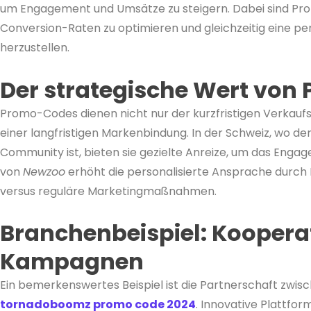
um Engagement und Umsätze zu steigern. Dabei sind Pro
Conversion-Raten zu optimieren und gleichzeitig eine 
herzustellen.
Der strategische Wert von
Promo-Codes dienen nicht nur der kurzfristigen Verkaufs
einer langfristigen Markenbindung. In der Schweiz, wo de
Community ist, bieten sie gezielte Anreize, um das Eng
von
Newzoo
erhöht die personalisierte Ansprache durch
versus reguläre Marketingmaßnahmen.
Branchenbeispiel: Koopera
Kampagnen
Ein bemerkenswertes Beispiel ist die Partnerschaft zwis
tornadoboomz promo code 2024
. Innovative Plattfor