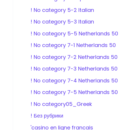
! No category 5-2 Italian
! No category 5-3 Italian
! No category 5-5 Netherlands 50
! No category 7-1 Netherlands 50
! No category 7-2 Netherlands 50
! No category 7-3 Netherlands 50
! No category 7-4 Netherlands 50
! No category 7-5 Netherlands 50
! No category05_Greek
! Без рубрики
'casino en ligne francais