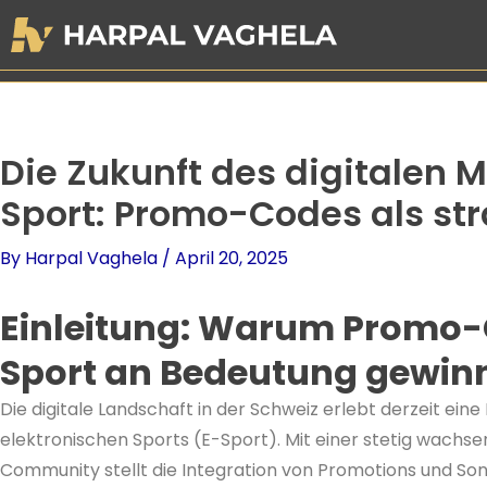
Skip
to
content
Die Zukunft des digitalen 
Sport: Promo-Codes als st
By
Harpal Vaghela
/
April 20, 2025
Einleitung: Warum Promo-
Sport an Bedeutung gewin
Die digitale Landschaft in der Schweiz erlebt derzeit ein
elektronischen Sports (E-Sport). Mit einer stetig wachs
Community stellt die Integration von Promotions und So