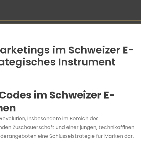
Marketings im Schweizer E-
rategisches Instrument
Codes im Schweizer E-
nen
e Revolution, insbesondere im Bereich des
enden Zuschauerschaft und einer jungen, technikaffinen
nderangeboten eine Schlüsselstrategie für Marken dar,