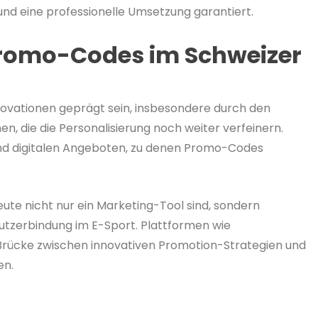
und eine professionelle Umsetzung garantiert.
 Promo-Codes im Schweizer
vationen geprägt sein, insbesondere durch den
en, die die Personalisierung noch weiter verfeinern.
nd digitalen Angeboten, zu denen Promo-Codes
ute nicht nur ein Marketing-Tool sind, sondern
Nutzerbindung im E-Sport. Plattformen wie
Brücke zwischen innovativen Promotion-Strategien und
en.