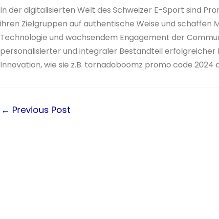
In der digitalisierten Welt des Schweizer E-Sport sind 
ihren Zielgruppen auf authentische Weise und schaffen M
Technologie und wachsendem Engagement der Commun
personalisierter und integraler Bestandteil erfolgreicher 
Innovation, wie sie z.B. tornadoboomz promo code 2024 a
←
Previous Post