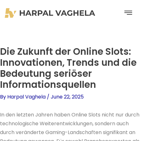
Skip
to
content
Die Zukunft der Online Slots:
Innovationen, Trends und die
Bedeutung seriöser
Informationsquellen
By
Harpal Vaghela
/
June 22, 2025
In den letzten Jahren haben Online Slots nicht nur durch
technologische Weiterentwicklungen, sondern auch
durch veränderte Gaming-Landschaften signifikant an