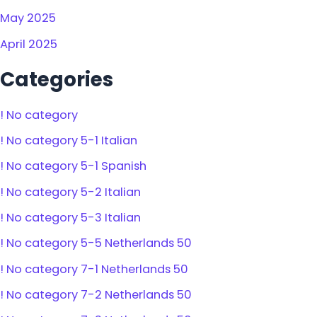
May 2025
April 2025
Categories
! No category
! No category 5-1 Italian
! No category 5-1 Spanish
! No category 5-2 Italian
! No category 5-3 Italian
! No category 5-5 Netherlands 50
! No category 7-1 Netherlands 50
! No category 7-2 Netherlands 50