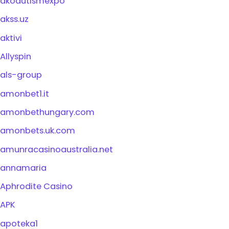
akoautismexpo
akss.uz
aktivi
Allyspin
als-group
amonbet1.it
amonbethungary.com
amonbets.uk.com
amunracasinoaustralia.net
annamaria
Aphrodite Casino
APK
apoteka1