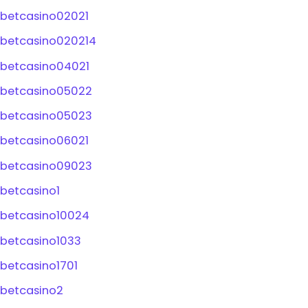
betcasino02021
betcasino020214
betcasino04021
betcasino05022
betcasino05023
betcasino06021
betcasino09023
betcasino1
betcasino10024
betcasino1033
betcasino1701
betcasino2