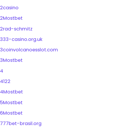
2casino
2Mostbet
2rad-schmitz
333-casino.org.uk
3coinvolcanoesslot.com
3Mostbet
4
4122
4Mostbet
5Mostbet
6Mostbet
777bet-brasil.org