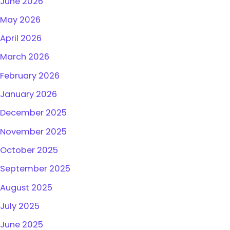
June 2026
May 2026
April 2026
March 2026
February 2026
January 2026
December 2025
November 2025
October 2025
September 2025
August 2025
July 2025
June 2025