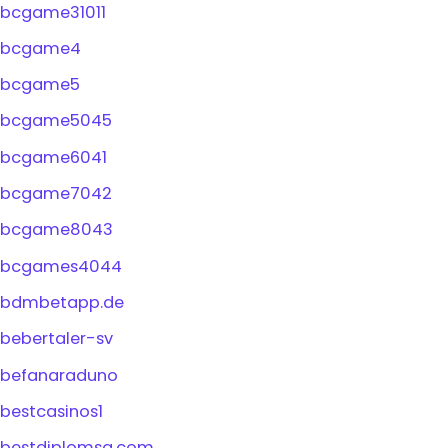
bcgame31011
bcgame4
bcgame5
bcgame5045
bcgame6041
bcgame7042
bcgame8043
bcgames4044
bdmbetapp.de
bebertaler-sv
befanaraduno
bestcasinos1
bestdiplomsa.com