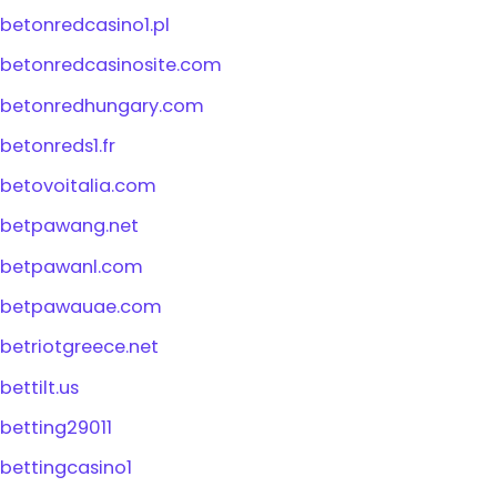
betonredcasino1.pl
betonredcasinosite.com
betonredhungary.com
betonreds1.fr
betovoitalia.com
betpawang.net
betpawanl.com
betpawauae.com
betriotgreece.net
bettilt.us
betting29011
bettingcasino1