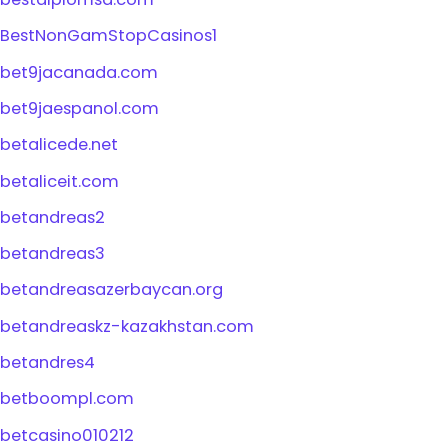
BestNonGamStopCasinos1
bet9jacanada.com
bet9jaespanol.com
betalicede.net
betaliceit.com
betandreas2
betandreas3
betandreasazerbaycan.org
betandreaskz-kazakhstan.com
betandres4
betboompl.com
betcasino010212