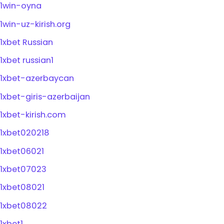
1win-oyna
1win-uz-kirish.org
1xbet Russian
1xbet russian1
1xbet-azerbaycan
1xbet-giris-azerbaijan
1xbet-kirish.com
1xbet020218
1xbet06021
1xbet07023
1xbet08021
1xbet08022
1xbet1