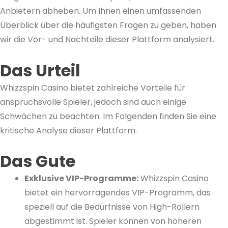
Anbietern abheben. Um Ihnen einen umfassenden
Überblick über die häufigsten Fragen zu geben, haben
wir die Vor- und Nachteile dieser Plattform analysiert.
Das Urteil
Whizzspin Casino bietet zahlreiche Vorteile für
anspruchsvolle Spieler, jedoch sind auch einige
Schwächen zu beachten. Im Folgenden finden Sie eine
kritische Analyse dieser Plattform.
Das Gute
Exklusive VIP-Programme:
Whizzspin Casino
bietet ein hervorragendes VIP-Programm, das
speziell auf die Bedürfnisse von High-Rollern
abgestimmt ist. Spieler können von höheren