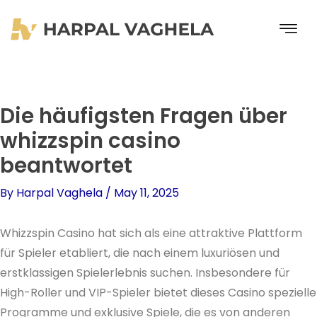
Skip
to
content
Die häufigsten Fragen über
whizzspin casino
beantwortet
By
Harpal Vaghela
/
May 11, 2025
Whizzspin Casino hat sich als eine attraktive Plattform
für Spieler etabliert, die nach einem luxuriösen und
erstklassigen Spielerlebnis suchen. Insbesondere für
High-Roller und VIP-Spieler bietet dieses Casino spezielle
Programme und exklusive Spiele, die es von anderen