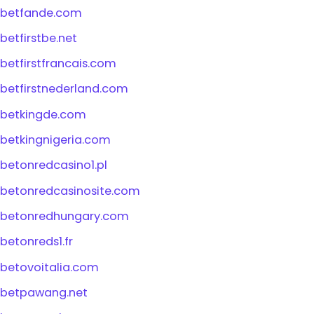
betfande.com
betfirstbe.net
betfirstfrancais.com
betfirstnederland.com
betkingde.com
betkingnigeria.com
betonredcasino1.pl
betonredcasinosite.com
betonredhungary.com
betonreds1.fr
betovoitalia.com
betpawang.net