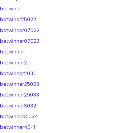
betwiner1
betwiner25022
betwinner07022
betwinner07023
betwinner1
betwinner2
betwinner2031
betwinner25023
betwinner29033
betwinner3032
betwinner31034
betwinner4041