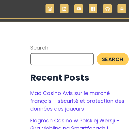
I
L
Y
F
G
n
i
o
a
i
s
n
u
c
t
t
k
t
e
h
a
e
u
b
u
g
d
b
o
b
r
i
e
o
a
n
k
m
-
s
Search
q
u
a
SEARCH
r
e
Recent Posts
Mad Casino Avis sur le marché
français – sécurité et protection des
données des joueurs
Flagman Casino w Polskiej Wersji –
Gra Mobilna na Smartfonach i