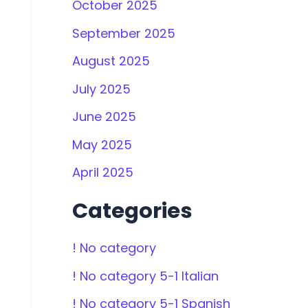
October 2025
September 2025
August 2025
July 2025
June 2025
May 2025
April 2025
Categories
! No category
! No category 5-1 Italian
! No category 5-1 Spanish