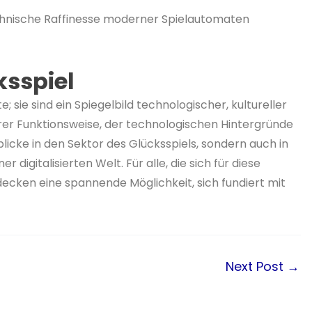
echnische Raffinesse moderner Spielautomaten
ksspiel
 sie sind ein Spiegelbild technologischer, kultureller
hrer Funktionsweise, der technologischen Hintergründe
licke in den Sektor des Glücksspiels, sondern auch in
digitalisierten Welt. Für alle, die sich für diese
ecken eine spannende Möglichkeit, sich fundiert mit
Next Post
→