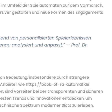
)
im Umfeld der Spielautomaten auf dem Vormarsch.
ersiver gestalten und neue Formen des Engagements
end von personalisierten Spielerlebnissen
genau analysiert und anpasst.” —
Prof. Dr.
an Bedeutung, insbesondere durch strengere
Anbieter wie https://book-of-ra-automat.de
en, sind Vorreiter bei der transparenten und sicheren
neuesten Trends und Innovationen entdecken, um
 technische Spektrum moderner Slots zu erleben.