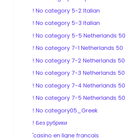
! No category 5-2 Italian
! No category 5-3 Italian
! No category 5-5 Netherlands 50
! No category 7-1 Netherlands 50
! No category 7-2 Netherlands 50
! No category 7-3 Netherlands 50
! No category 7-4 Netherlands 50
! No category 7-5 Netherlands 50
! No category05_Greek
! Без рубрики
'casino en ligne francais