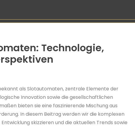
tomaten: Technologie,
rspektiven
bekannt als Slotautomaten, zentrale Elemente der
logische Innovation sowie die gesellschaftlichen
maßen bieten sie eine faszinierende Mischung aus
rderung. In diesem Beitrag werden wir die komplexen
Entwicklung skizzieren und die aktuellen Trends sowie