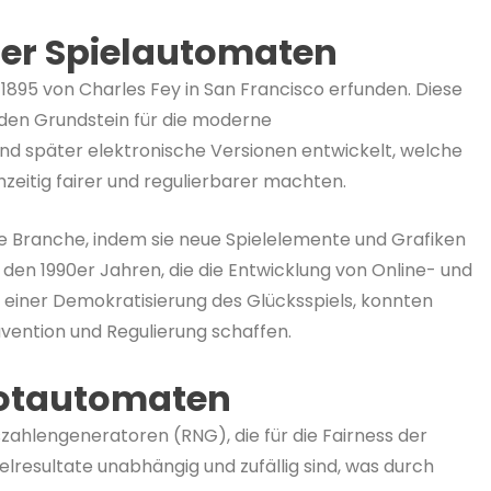
der Spielautomaten
 1895 von Charles Fey in San Francisco erfunden. Diese
 den Grundstein für die moderne
nd später elektronische Versionen entwickelt, welche
hzeitig fairer und regulierbarer machten.
ie Branche, indem sie neue Spielelemente und Grafiken
 den 1990er Jahren, die die Entwicklung von Online- und
u einer Demokratisierung des Glücksspiels, konnten
vention und Regulierung schaffen.
lotautomaten
ahlengeneratoren (RNG), die für die Fairness der
elresultate unabhängig und zufällig sind, was durch