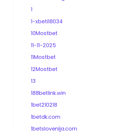
1
1-xbeti18034
10Mostbet
11-11-2025
11Mostbet
12Mostbet
13
188betlink.win
1bet210218
1betdk.com
1betslovenija.com