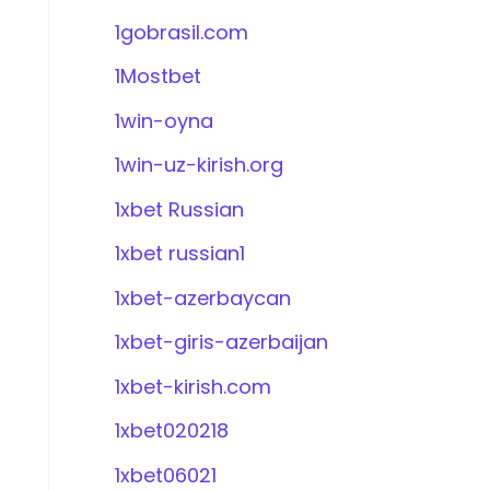
1gobrasil.com
1Mostbet
1win-oyna
1win-uz-kirish.org
1xbet Russian
1xbet russian1
1xbet-azerbaycan
1xbet-giris-azerbaijan
1xbet-kirish.com
1xbet020218
1xbet06021