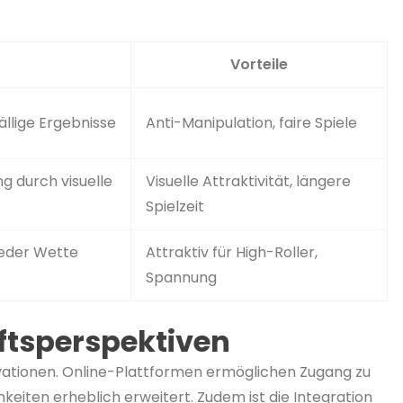
Vorteile
ällige Ergebnisse
Anti-Manipulation, faire Spiele
g durch visuelle
Visuelle Attraktivität, längere
Spielzeit
jeder Wette
Attraktiv für High-Roller,
Spannung
ftsperspektiven
vationen
. Online-Plattformen ermöglichen Zugang zu
keiten erheblich erweitert. Zudem ist die Integration