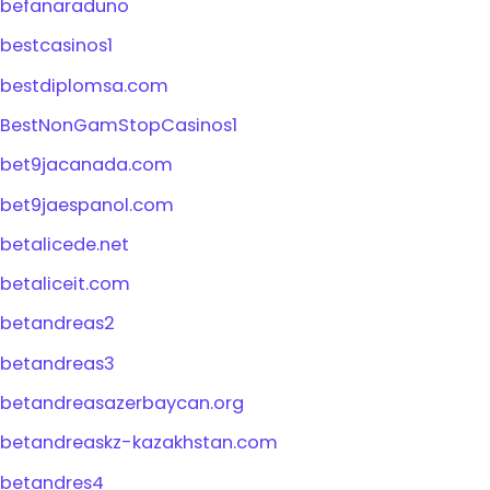
befanaraduno
bestcasinos1
bestdiplomsa.com
BestNonGamStopCasinos1
bet9jacanada.com
bet9jaespanol.com
betalicede.net
betaliceit.com
betandreas2
betandreas3
betandreasazerbaycan.org
betandreaskz-kazakhstan.com
betandres4