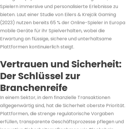
Spielern immersive und personalisierte Erlebnisse zu
bieten. Laut einer Studie von Eilers & Krejcik Gaming
(2023) nutzen bereits 65 % der Online-Spieler in Europa
mobile Geräte für ihr Spielverhalten, wobei die
Erwartung an flüssige, sichere und unterhaltsame
Plattformen kontinuierlich steigt.
Vertrauen und Sicherheit:
Der Schlüssel zur
Branchenreife
In einem Sektor, in dem finanzielle Transaktionen
allgegenwärtig sind, hat die Sicherheit oberste Priorität.
Plattformen, die strenge regulatorische Vorgaben
erfüllen, transparente Geschäftsprozesse pflegen und