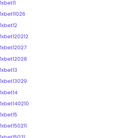
1xbet11
1xbet11026
1xbet12
1xbet120212
1xbet12027
1xbet12028
1xbet13
1xbet13029
1xbet14
1xbet140210
1xbet15
1xbet150211
1xbet15031