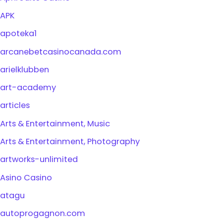
APK
apoteka1
arcanebetcasinocanada.com
arielklubben
art-academy
articles
Arts & Entertainment, Music
Arts & Entertainment, Photography
artworks-unlimited
Asino Casino
atagu
autoprogagnon.com