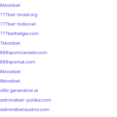
6Mostbet
777bet-brasil.org
777bet-india.net
777betbelgie.com
7Mostbet
888sportcanada.com
888sportuk.com
8Mostbet
9Mostbet
a16z generative ai
admiralbet-polska.com
admiralbetaustria.com