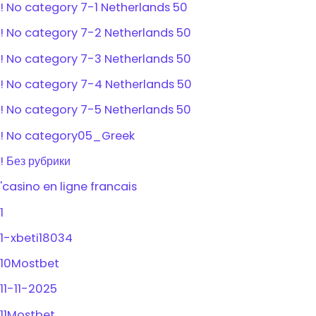
! No category 7-1 Netherlands 50
! No category 7-2 Netherlands 50
! No category 7-3 Netherlands 50
! No category 7-4 Netherlands 50
! No category 7-5 Netherlands 50
! No category05_Greek
! Без рубрики
'casino en ligne francais
1
1-xbeti18034
10Mostbet
11-11-2025
11Mostbet