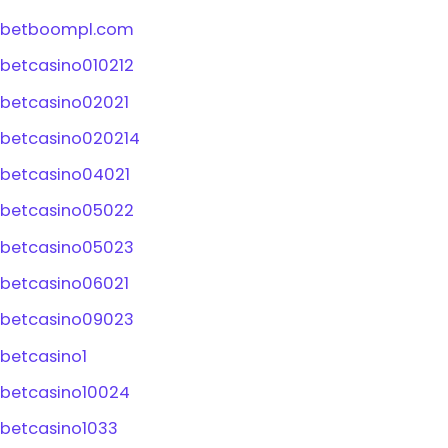
betboompl.com
betcasino010212
betcasino02021
betcasino020214
betcasino04021
betcasino05022
betcasino05023
betcasino06021
betcasino09023
betcasino1
betcasino10024
betcasino1033