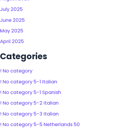
July 2025
June 2025
May 2025
April 2025
Categories
! No category
! No category 5-1 Italian
! No category 5-1 Spanish
! No category 5-2 Italian
! No category 5-3 Italian
! No category 5-5 Netherlands 50