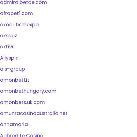
admiralbetde.com
afrobet1.com
akoautismexpo
akss.uz
aktivi
Allyspin
als-group
amonbet1.it
amonbethungary.com
amonbets.uk.com
amunracasinoaustralia.net
annamaria
Aphrodite Casino