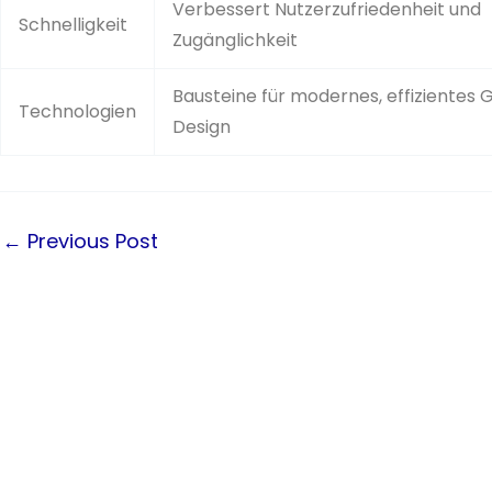
Verbessert Nutzerzufriedenheit und
Schnelligkeit
Zugänglichkeit
Bausteine für modernes, effizientes
Technologien
Design
←
Previous Post