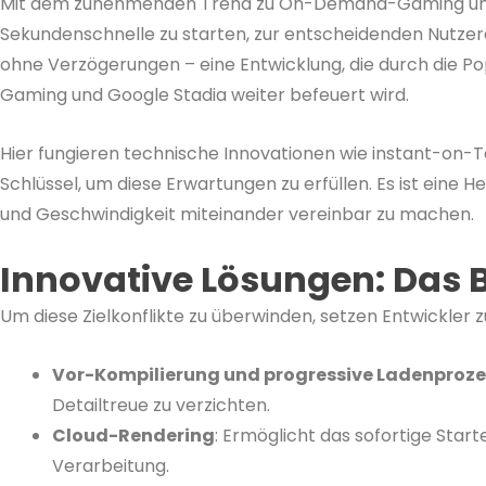
Mit dem zunehmenden Trend zu On-Demand-Gaming und mob
Sekundenschnelle zu starten, zur entscheidenden Nutze
ohne Verzögerungen – eine Entwicklung, die durch die P
Gaming und Google Stadia weiter befeuert wird.
Hier fungieren technische Innovationen wie instant-on-
Schlüssel, um diese Erwartungen zu erfüllen. Es ist eine
und Geschwindigkeit miteinander vereinbar zu machen.
Innovative Lösungen: Das 
Um diese Zielkonflikte zu überwinden, setzen Entwickler
Vor-Kompilierung und progressive Ladenproz
Detailtreue zu verzichten.
Cloud-Rendering
: Ermöglicht das sofortige Star
Verarbeitung.