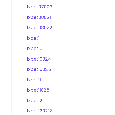
1xbet07023
1xbet08021
1xbet08022
1xbet1
1xbet10
1xbet10024
1xbet10025
1xbet11
1xbet11026
1xbet12
1xbet120212