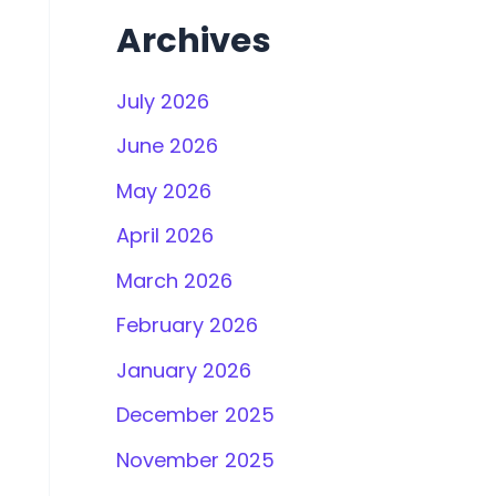
Archives
July 2026
June 2026
May 2026
April 2026
March 2026
February 2026
January 2026
December 2025
November 2025