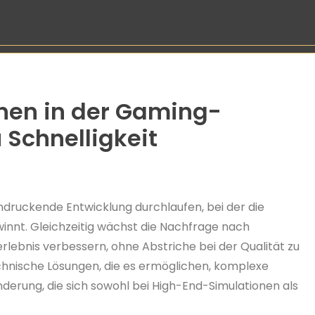
onen in der Gaming-
 Schnelligkeit
ndruckende Entwicklung durchlaufen, bei der die
nnt. Gleichzeitig wächst die Nachfrage nach
erlebnis verbessern, ohne Abstriche bei der Qualität zu
echnische Lösungen, die es ermöglichen, komplexe
derung, die sich sowohl bei High-End-Simulationen als