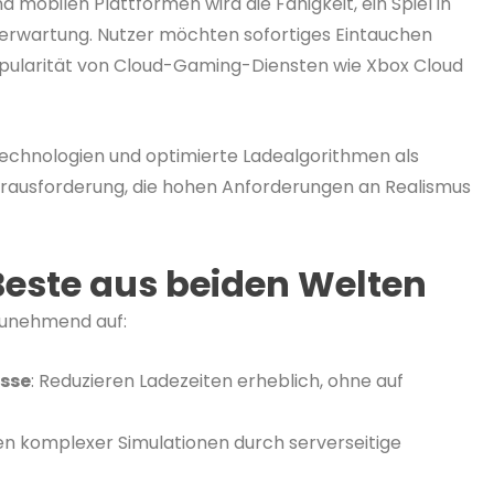
ilen Plattformen wird die Fähigkeit, ein Spiel in
rerwartung. Nutzer möchten sofortiges Eintauchen
opularität von Cloud-Gaming-Diensten wie Xbox Cloud
Technologien und optimierte Ladealgorithmen als
 Herausforderung, die hohen Anforderungen an Realismus
Beste aus beiden Welten
 zunehmend auf:
esse
: Reduzieren Ladezeiten erheblich, ohne auf
ten komplexer Simulationen durch serverseitige