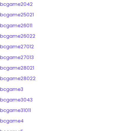
bcgame2042
bcgame25021
bcgame26011
bcgame26022
bcgame27012
bcgame27013
bcgame28021
bcgame28022
bcgame3
bcgame3043
bcgame31011
bcgame4