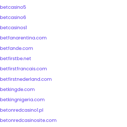
betcasino5
betcasino6
betcasinos1
betfanarentina.com
betfande.com
betfirstbe.net
betfirstfrancais.com
betfirstnederland.com
betkingde.com
betkingnigeria.com
betonredcasino1.pl
betonredcasinosite.com