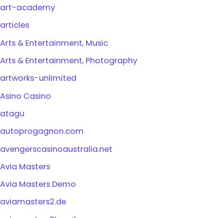
art-academy
articles
Arts & Entertainment, Music
Arts & Entertainment, Photography
artworks-unlimited
Asino Casino
atagu
autoprogagnon.com
avengerscasinoaustralia.net
Avia Masters
Avia Masters Demo
aviamasters2.de