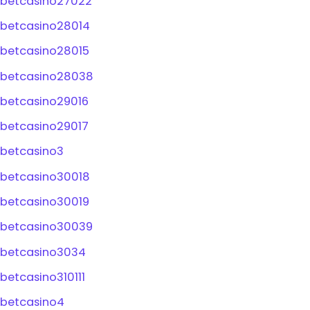
betcasino27022
betcasino28014
betcasino28015
betcasino28038
betcasino29016
betcasino29017
betcasino3
betcasino30018
betcasino30019
betcasino30039
betcasino3034
betcasino310111
betcasino4