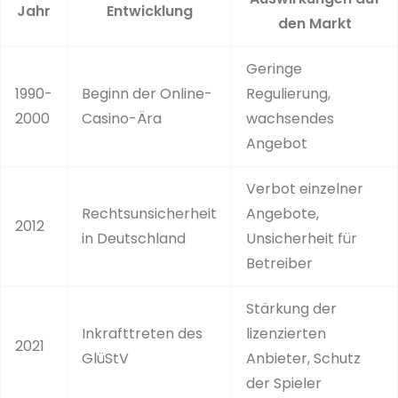
Jahr
Entwicklung
den Markt
Geringe
1990-
Beginn der Online-
Regulierung,
2000
Casino-Ära
wachsendes
Angebot
Verbot einzelner
Rechtsunsicherheit
Angebote,
2012
in Deutschland
Unsicherheit für
Betreiber
Stärkung der
Inkrafttreten des
lizenzierten
2021
GlüStV
Anbieter, Schutz
der Spieler