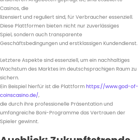
Casinos, die
lizensiert und reguliert sind, für Verbraucher essenziell.
Diese Plattformen bieten nicht nur zuverlässiges
Spiel, sondern auch transparente
Geschäftsbedingungen und erstklassigen Kundendienst.
Letztere Aspekte sind essenziell, um ein nachhaltiges
Wachstum des Marktes im deutschsprachigen Raum zu
sichern.
Ein Beispiel hierfür ist die Plattform
https://www.god-of-
coinscasino.de/
,
die durch ihre professionelle Präsentation und
umfangreiche Boni-Programme das Vertrauen der
Spieler gewinnt.