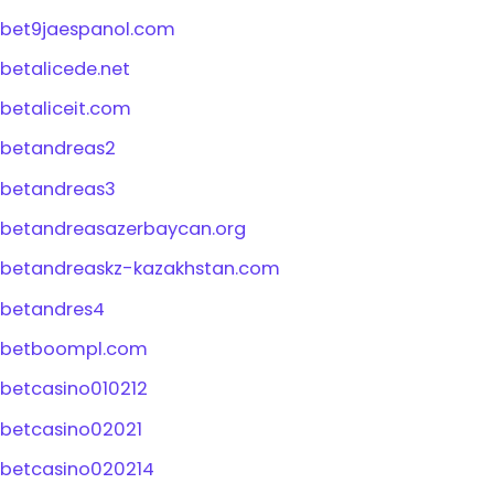
bet9jaespanol.com
betalicede.net
betaliceit.com
betandreas2
betandreas3
betandreasazerbaycan.org
betandreaskz-kazakhstan.com
betandres4
betboompl.com
betcasino010212
betcasino02021
betcasino020214