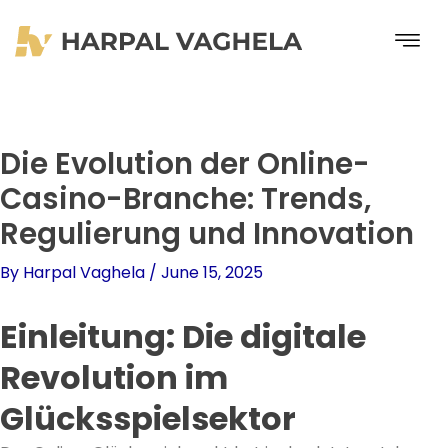
Skip
to
content
Die Evolution der Online-
Casino-Branche: Trends,
Regulierung und Innovation
By
Harpal Vaghela
/
June 15, 2025
Einleitung: Die digitale
Revolution im
Glücksspielsektor