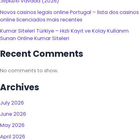
Зеркало Vavada (2026)
Novos casinos legais online Portugal – lista dos casinos
online licenciados mais recentes
Kumar Siteleri Türkiye – Hızlı Kayıt ve Kolay Kullanım
Sunan Online Kumar Siteleri
Recent Comments
No comments to show.
Archives
July 2026
June 2026
May 2026
April 2026