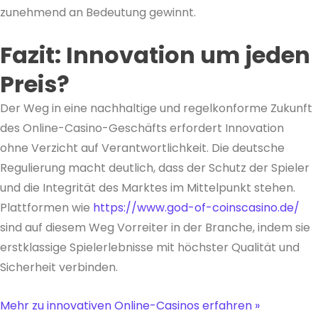
zunehmend an Bedeutung gewinnt.
Fazit: Innovation um jeden
Preis?
Der Weg in eine nachhaltige und regelkonforme Zukunft
des Online-Casino-Geschäfts erfordert Innovation
ohne Verzicht auf Verantwortlichkeit. Die deutsche
Regulierung macht deutlich, dass der Schutz der Spieler
und die Integrität des Marktes im Mittelpunkt stehen.
Plattformen wie
https://www.god-of-coinscasino.de/
sind auf diesem Weg Vorreiter in der Branche, indem sie
erstklassige Spielerlebnisse mit höchster Qualität und
Sicherheit verbinden.
Mehr zu innovativen Online-Casinos erfahren »