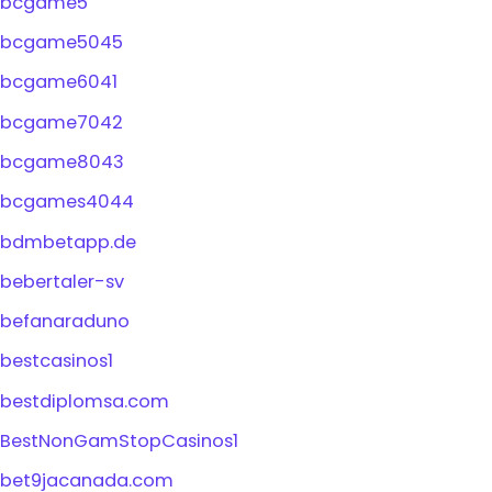
bcgame5
bcgame5045
bcgame6041
bcgame7042
bcgame8043
bcgames4044
bdmbetapp.de
bebertaler-sv
befanaraduno
bestcasinos1
bestdiplomsa.com
BestNonGamStopCasinos1
bet9jacanada.com