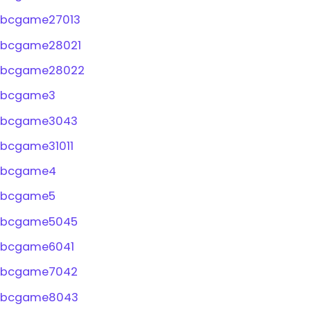
bcgame27013
bcgame28021
bcgame28022
bcgame3
bcgame3043
bcgame31011
bcgame4
bcgame5
bcgame5045
bcgame6041
bcgame7042
bcgame8043