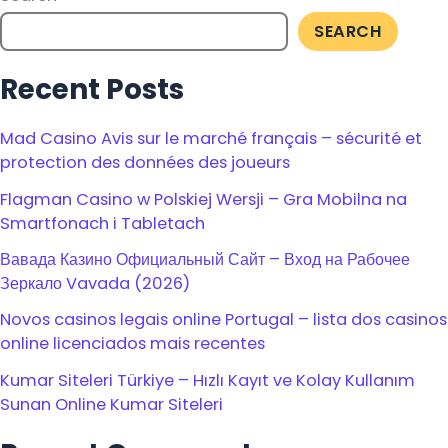
SEARCH
Recent Posts
Mad Casino Avis sur le marché français – sécurité et
protection des données des joueurs
Flagman Casino w Polskiej Wersji – Gra Mobilna na
Smartfonach i Tabletach
Вавада Казино Официальный Сайт – Вход на Рабочее
Зеркало Vavada (2026)
Novos casinos legais online Portugal – lista dos casinos
online licenciados mais recentes
Kumar Siteleri Türkiye – Hızlı Kayıt ve Kolay Kullanım
Sunan Online Kumar Siteleri