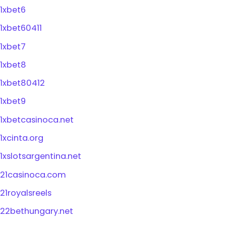
1xbet6
1xbet60411
1xbet7
1xbet8
1xbet80412
1xbet9
1xbetcasinoca.net
1xcinta.org
1xslotsargentina.net
21casinoca.com
21royalsreels
22bethungary.net