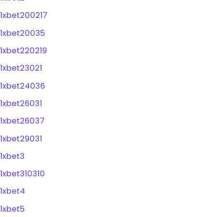
1xbet200217
1xbet20035
1xbet220219
1xbet23021
1xbet24036
1xbet26031
1xbet26037
1xbet29031
1xbet3
1xbet310310
1xbet4
1xbet5