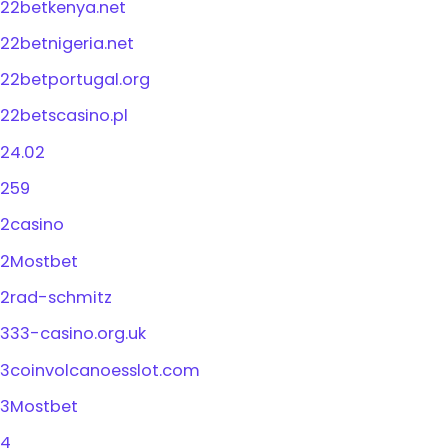
22betkenya.net
22betnigeria.net
22betportugal.org
22betscasino.pl
24.02
259
2casino
2Mostbet
2rad-schmitz
333-casino.org.uk
3coinvolcanoesslot.com
3Mostbet
4