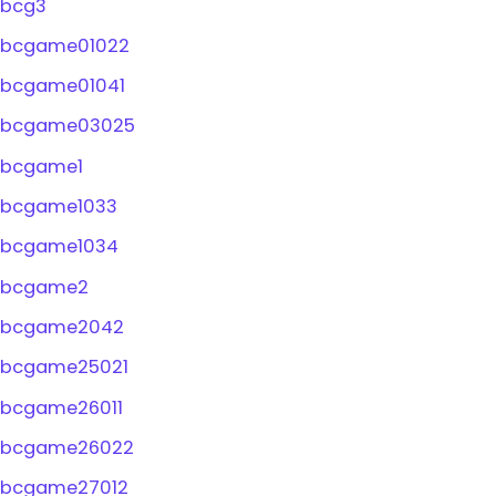
bcg3
bcgame01022
bcgame01041
bcgame03025
bcgame1
bcgame1033
bcgame1034
bcgame2
bcgame2042
bcgame25021
bcgame26011
bcgame26022
bcgame27012