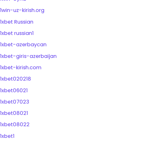
1win-uz-kirish.org
1xbet Russian
1xbet russian1
1xbet-azerbaycan
1xbet-giris-azerbaijan
1xbet-kirish.com
1xbet020218
1xbet06021
1xbet07023
1xbet08021
1xbet08022
1xbet1