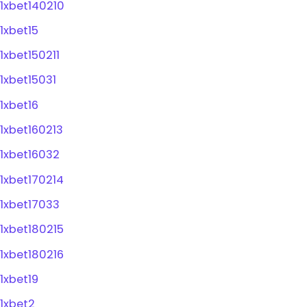
1xbet140210
1xbet15
1xbet150211
1xbet15031
1xbet16
1xbet160213
1xbet16032
1xbet170214
1xbet17033
1xbet180215
1xbet180216
1xbet19
1xbet2