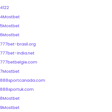
4122
4Mostbet
5Mostbet
6Mostbet
777bet-brasil.org
777bet-india.net
777betbelgie.com
7Mostbet
888sportcanada.com
888sportuk.com
8Mostbet
9Mostbet