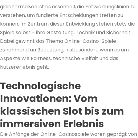
gleichermaßen ist es essentiell, die Entwicklungslinien zu
verstehen, um fundierte Entscheidungen treffen zu
können. Im Zentrum dieser Entwicklung stehen stets die
Spiele selbst – ihre Gestaltung, Technik und Sicherheit.
Dabei gewinnt das Thema Online-Casino-Spiele
zunehmend an Bedeutung, insbesondere wenn es um
Aspekte wie Fairness, technische Vielfalt und das
Nutzererlebnis geht.
Technologische
Innovationen: Vom
klassischen Slot bis zum
immersiven Erlebnis
Die Anfänge der Online-Casinospiele waren geprägt von