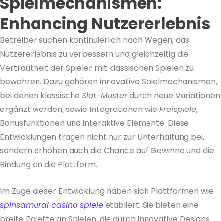
Spielmechanismen:
Enhancing Nutzererlebnis
Betreiber suchen kontinuierlich nach Wegen, das
Nutzererlebnis zu verbessern und gleichzeitig die
Vertrautheit der Spieler mit klassischen Spielen zu
bewahren. Dazu gehören innovative Spielmechanismen,
bei denen klassische
Slot-Muster
durch neue Variationen
ergänzt werden, sowie Integrationen wie
Freispiele
,
Bonusfunktionen und interaktive Elemente. Diese
Entwicklungen tragen nicht nur zur Unterhaltung bei,
sondern erhöhen auch die Chance auf Gewinne und die
Bindung an die Plattform.
Im Zuge dieser Entwicklung haben sich Plattformen wie
spinsamurai casino spiele
etabliert. Sie bieten eine
breite Palette an Spielen, die durch innovative Designs