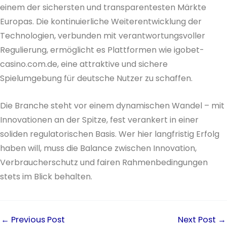
einem der sichersten und transparentesten Märkte
Europas. Die kontinuierliche Weiterentwicklung der
Technologien, verbunden mit verantwortungsvoller
Regulierung, ermöglicht es Plattformen wie igobet-
casino.com.de, eine attraktive und sichere
Spielumgebung für deutsche Nutzer zu schaffen.
Die Branche steht vor einem dynamischen Wandel – mit
Innovationen an der Spitze, fest verankert in einer
soliden regulatorischen Basis. Wer hier langfristig Erfolg
haben will, muss die Balance zwischen Innovation,
Verbraucherschutz und fairen Rahmenbedingungen
stets im Blick behalten.
←
Previous Post
Next Post
→