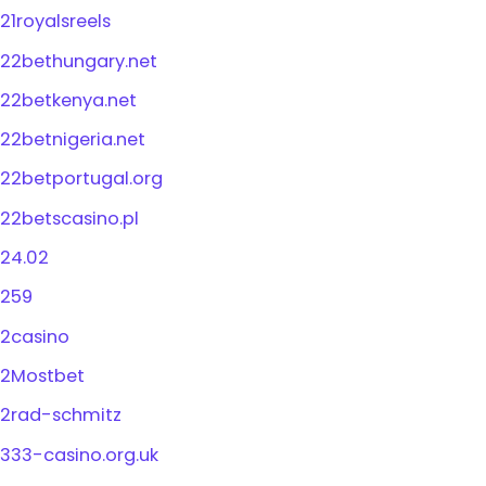
21royalsreels
22bethungary.net
22betkenya.net
22betnigeria.net
22betportugal.org
22betscasino.pl
24.02
259
2casino
2Mostbet
2rad-schmitz
333-casino.org.uk