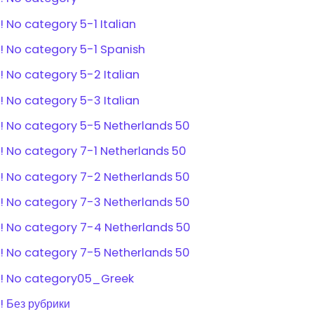
! No category 5-1 Italian
! No category 5-1 Spanish
! No category 5-2 Italian
! No category 5-3 Italian
! No category 5-5 Netherlands 50
! No category 7-1 Netherlands 50
! No category 7-2 Netherlands 50
! No category 7-3 Netherlands 50
! No category 7-4 Netherlands 50
! No category 7-5 Netherlands 50
! No category05_Greek
! Без рубрики