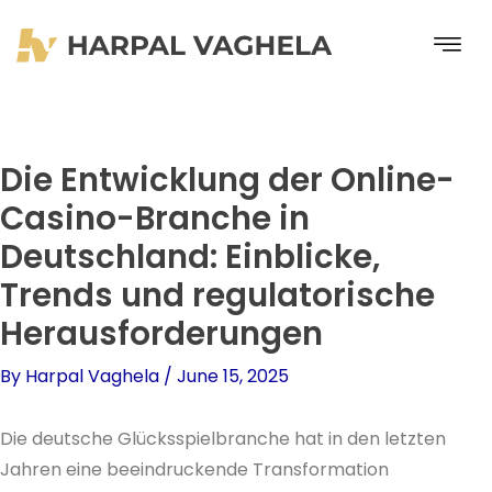
Skip
to
content
Die Entwicklung der Online-
Casino-Branche in
Deutschland: Einblicke,
Trends und regulatorische
Herausforderungen
By
Harpal Vaghela
/
June 15, 2025
Die deutsche Glücksspielbranche hat in den letzten
Jahren eine beeindruckende Transformation