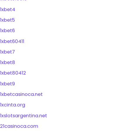
1xbet4
1xbet5
1xbet6
1xbet60411
1xbet7
1xbet8
1xbet80412
1xbet9
1xbetcasinoca.net
1xcinta.org
1xslotsargentina.net
21casinoca.com