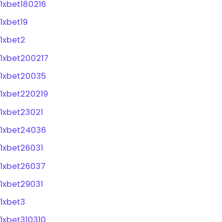
1xbet180216
1xbet19
1xbet2
1xbet200217
1xbet20035
1xbet220219
1xbet23021
1xbet24036
1xbet26031
1xbet26037
1xbet29031
1xbet3
1xbet310310