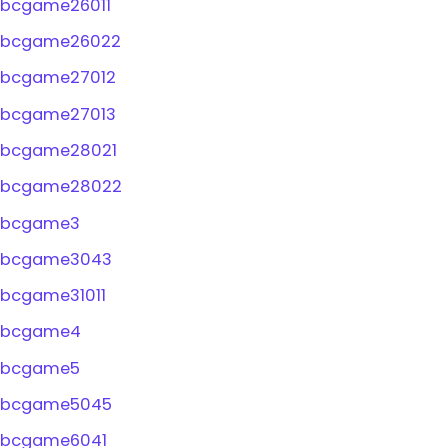
bcgame26011
bcgame26022
bcgame27012
bcgame27013
bcgame28021
bcgame28022
bcgame3
bcgame3043
bcgame31011
bcgame4
bcgame5
bcgame5045
bcgame6041