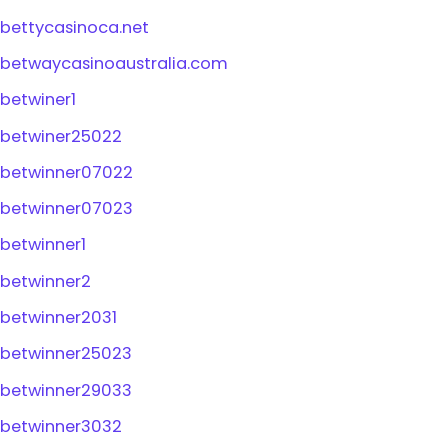
bettycasinoca.net
betwaycasinoaustralia.com
betwiner1
betwiner25022
betwinner07022
betwinner07023
betwinner1
betwinner2
betwinner2031
betwinner25023
betwinner29033
betwinner3032