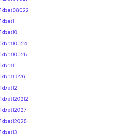
1xbet08022
1xbet1
1xbet10
1xbet10024
1xbet10025
1xbet11
1xbet11026
1xbet12
1xbet120212
1xbet12027
1xbet12028
1xbet13