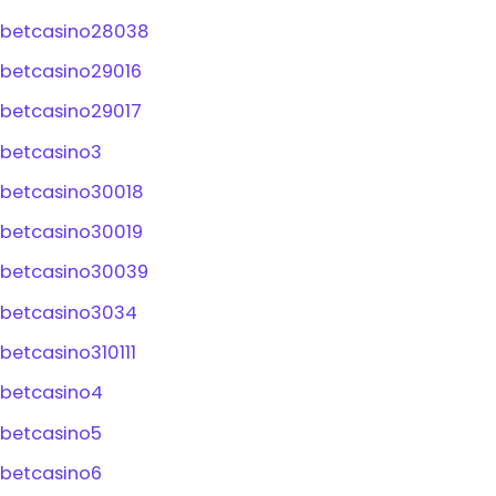
betcasino28038
betcasino29016
betcasino29017
betcasino3
betcasino30018
betcasino30019
betcasino30039
betcasino3034
betcasino310111
betcasino4
betcasino5
betcasino6