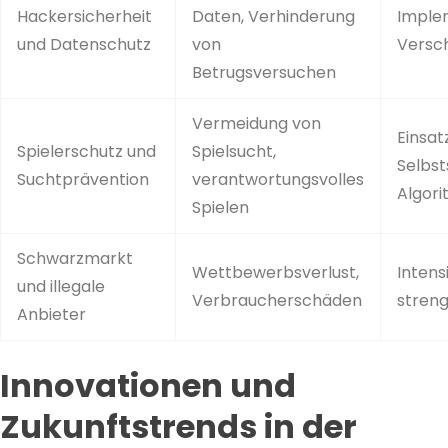
Hackersicherheit
Daten, Verhinderung
Imple
und Datenschutz
von
Versc
Betrugsversuchen
Vermeidung von
Einsat
Spielerschutz und
Spielsucht,
Selbs
Suchtprävention
verantwortungsvolles
Algor
Spielen
Schwarzmarkt
Wettbewerbsverlust,
Inten
und illegale
Verbraucherschäden
streng
Anbieter
Innovationen und
Zukunftstrends in der