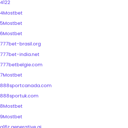
4122
4Mostbet
5Mostbet
6Mostbet
777bet-brasil.org
777bet-india.net
777betbelgie.com
7Mostbet
888sportcanada.com
888sportuk.com
8Mostbet
9Mostbet
a16z generative ai