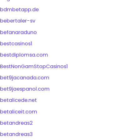
bdmbetapp.de
bebertaler-sv
befanaraduno
bestcasinos1
bestdiplomsa.com
BestNonGamStopCasinos1
bet9jacanada.com
bet9jaespanol.com
betalicede.net
betaliceit.com
betandreas2
betandreas3