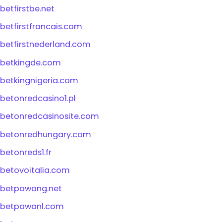
betfirstbe.net
betfirstfrancais.com
betfirstnederland.com
betkingde.com
betkingnigeria.com
betonredcasino1.pl
betonredcasinosite.com
betonredhungary.com
betonreds1.fr
betovoitalia.com
betpawang.net
betpawanl.com