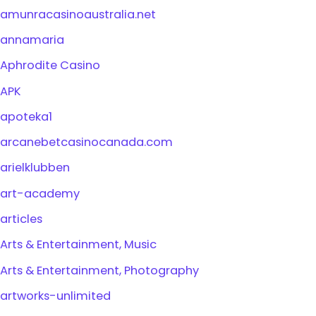
amunracasinoaustralia.net
annamaria
Aphrodite Casino
APK
apoteka1
arcanebetcasinocanada.com
arielklubben
art-academy
articles
Arts & Entertainment, Music
Arts & Entertainment, Photography
artworks-unlimited