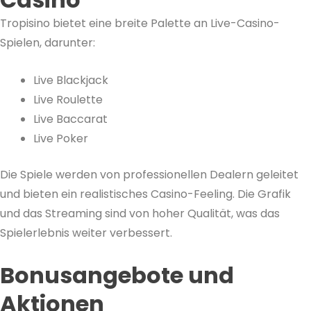
Tropisino bietet eine breite Palette an Live-Casino-
Spielen, darunter:
Live Blackjack
Live Roulette
Live Baccarat
Live Poker
Die Spiele werden von professionellen Dealern geleitet
und bieten ein realistisches Casino-Feeling. Die Grafik
und das Streaming sind von hoher Qualität, was das
Spielerlebnis weiter verbessert.
Bonusangebote und
Aktionen