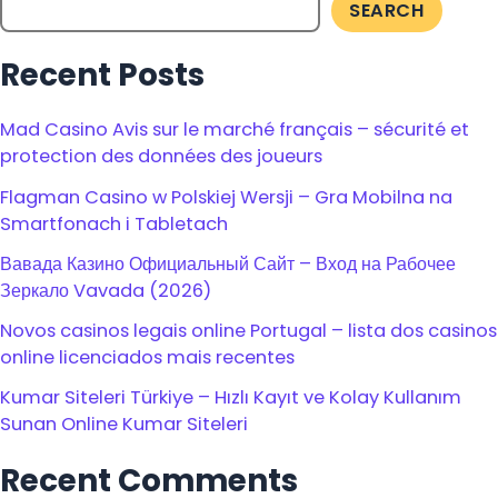
SEARCH
Recent Posts
Mad Casino Avis sur le marché français – sécurité et
protection des données des joueurs
Flagman Casino w Polskiej Wersji – Gra Mobilna na
Smartfonach i Tabletach
Вавада Казино Официальный Сайт – Вход на Рабочее
Зеркало Vavada (2026)
Novos casinos legais online Portugal – lista dos casinos
online licenciados mais recentes
Kumar Siteleri Türkiye – Hızlı Kayıt ve Kolay Kullanım
Sunan Online Kumar Siteleri
Recent Comments