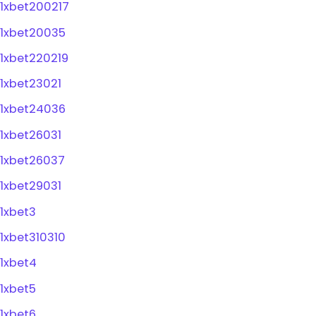
1xbet200217
1xbet20035
1xbet220219
1xbet23021
1xbet24036
1xbet26031
1xbet26037
1xbet29031
1xbet3
1xbet310310
1xbet4
1xbet5
1xbet6