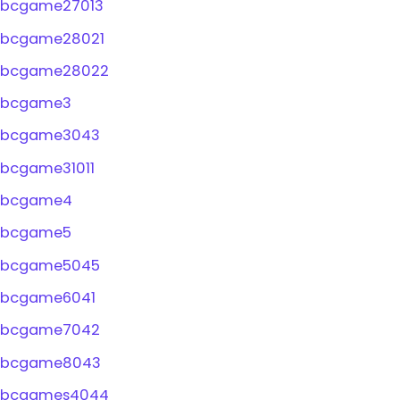
bcgame27013
bcgame28021
bcgame28022
bcgame3
bcgame3043
bcgame31011
bcgame4
bcgame5
bcgame5045
bcgame6041
bcgame7042
bcgame8043
bcgames4044