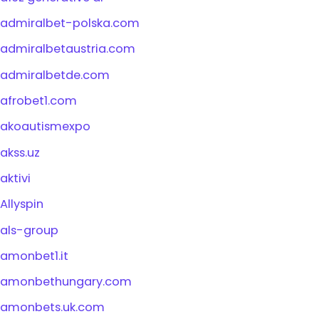
admiralbet-polska.com
admiralbetaustria.com
admiralbetde.com
afrobet1.com
akoautismexpo
akss.uz
aktivi
Allyspin
als-group
amonbet1.it
amonbethungary.com
amonbets.uk.com