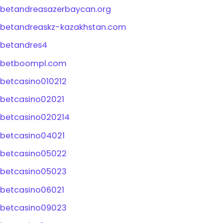
betandreasazerbaycan.org
betandreaskz-kazakhstan.com
betandres4
betboompl.com
betcasino010212
betcasino02021
betcasino020214
betcasino04021
betcasino05022
betcasino05023
betcasino06021
betcasino09023