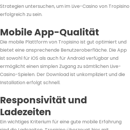
Strategien untersuchen, um im Live-Casino von Tropisino
erfolgreich zu sein.
Mobile App-Qualität
Die mobile Plattform von Tropisino ist gut optimiert und
bietet eine ansprechende Benutzeroberfläche. Die App
ist sowohl für iOS als auch für Android verfügbar und
ermöglicht einen simplen Zugang zu sämtlichen Live-
Casino-Spielen. Der Download ist unkompliziert und die
Installation erfolgt schnell.
Responsivität und
Ladezeiten
Ein wichtiges Kriterium für eine gute mobile Erfahrung
sind die Ladezeiten. Tropisino überzeugt hier mit