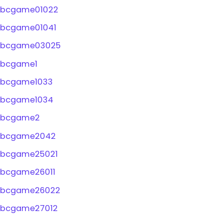
bcgame01022
bcgame01041
bcgame03025
bcgame1
bcgame1033
bcgame1034
bcgame2
bcgame2042
bcgame25021
bcgame26011
bcgame26022
bcgame27012