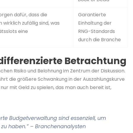
rgen dafür, dass die
Garantierte
irklich zufällig sind, was
Einhaltung der
ätsslots eine
RNG-Standards
durch die Branche
differenzierte Betrachtung
wischen Risiko und Belohnung im Zentrum der Diskussion.
führt die größere Schwankung in der Auszahlungskurve
ur mit Geld zu spielen, das man auch bereit ist,
ierte Budgetverwaltung sind essenziell, um
nd zu haben.” – Branchenanalysten