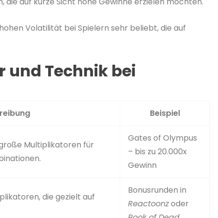
n, die auf kurze Sicht hohe Gewinne erzielen möchten.
hohen Volatilität bei Spielern sehr beliebt, die auf
er und Technik bei
reibung
Beispiel
Gates of Olympus
roße Multiplikatoren für
– bis zu 20.000x
binationen.
Gewinn
Bonusrunden in
iplikatoren, die gezielt auf
Reactoonz
oder
Book of Dead