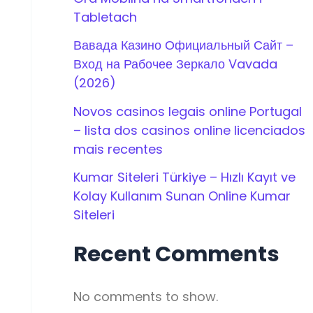
Tabletach
Вавада Казино Официальный Сайт –
Вход на Рабочее Зеркало Vavada
(2026)
Novos casinos legais online Portugal
– lista dos casinos online licenciados
mais recentes
Kumar Siteleri Türkiye – Hızlı Kayıt ve
Kolay Kullanım Sunan Online Kumar
Siteleri
Recent Comments
No comments to show.