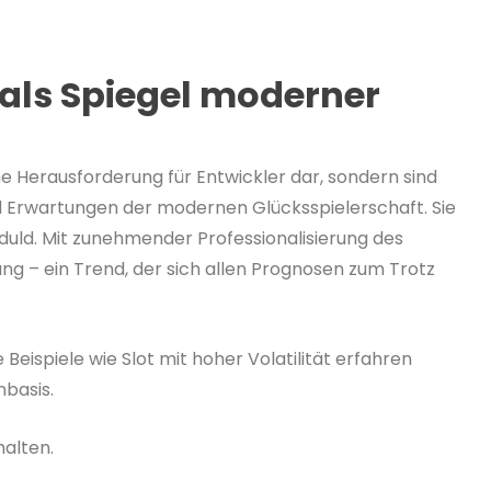
s als Spiegel moderner
che Herausforderung für Entwickler dar, sondern sind
nd Erwartungen der modernen Glücksspielerschaft. Sie
duld. Mit zunehmender Professionalisierung des
ng – ein Trend, der sich allen Prognosen zum Trotz
eispiele wie Slot mit hoher Volatilität erfahren
nbasis.
alten.