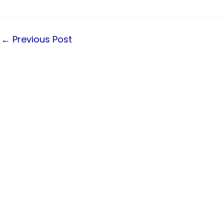
←
Previous Post