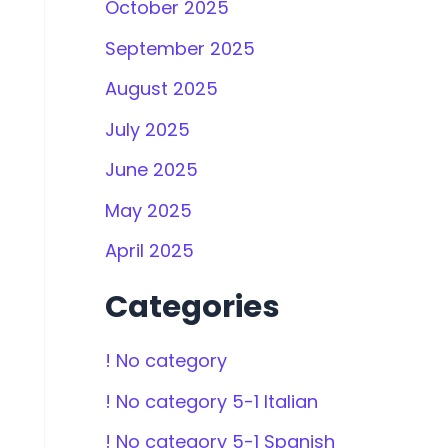
October 2025
September 2025
August 2025
July 2025
June 2025
May 2025
April 2025
Categories
! No category
! No category 5-1 Italian
! No category 5-1 Spanish