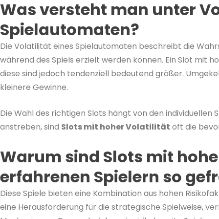
Was versteht man unter Vola
Spielautomaten?
Die Volatilität eines Spielautomaten beschreibt die Wah
während des Spiels erzielt werden können. Ein Slot mit h
diese sind jedoch tendenziell bedeutend größer. Umgekehrt
kleinere Gewinne.
Die Wahl des richtigen Slots hängt von den individuellen S
anstreben, sind
Slots mit hoher Volatilität
oft die bevo
Warum sind Slots mit hoher 
erfahrenen Spielern so gef
Diese Spiele bieten eine Kombination aus hohen Risikofa
eine Herausforderung für die strategische Spielweise, ve