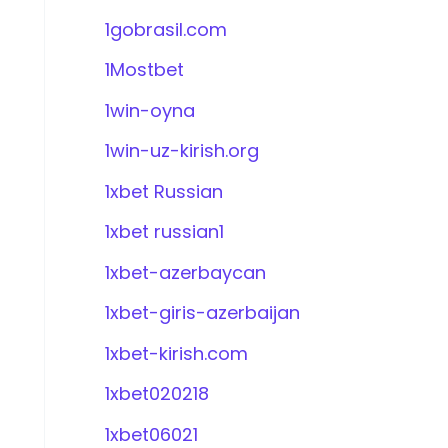
1gobrasil.com
1Mostbet
1win-oyna
1win-uz-kirish.org
1xbet Russian
1xbet russian1
1xbet-azerbaycan
1xbet-giris-azerbaijan
1xbet-kirish.com
1xbet020218
1xbet06021