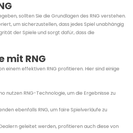
RNG
begeben, sollten Sie die Grundlagen des RNG verstehen.
riert, um sicherzustellen, dass jedes Spiel unabhängig
rität der Spiele und sorgt dafür, dass die
le mit RNG
on einem effektiven RNG profitieren. Hier sind einige
ino nutzen RNG-Technologie, um die Ergebnisse zu
wenden ebenfalls RNG, um faire Spielverläufe zu
Dealern geleitet werden, profitieren auch diese von