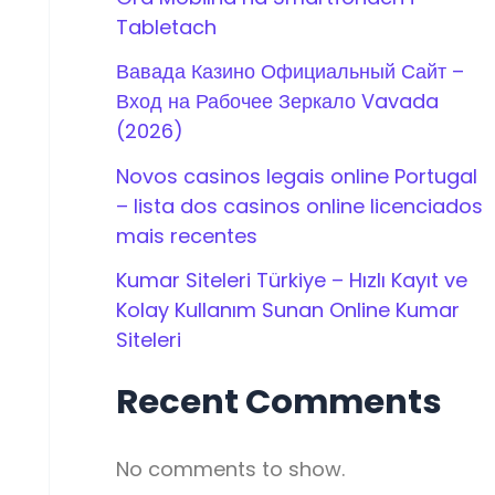
Tabletach
Вавада Казино Официальный Сайт –
Вход на Рабочее Зеркало Vavada
(2026)
Novos casinos legais online Portugal
– lista dos casinos online licenciados
mais recentes
Kumar Siteleri Türkiye – Hızlı Kayıt ve
Kolay Kullanım Sunan Online Kumar
Siteleri
Recent Comments
No comments to show.