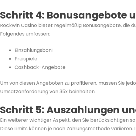
Schritt 4: Bonusangebote 
Rockwin Casino bietet regelmäßig Bonusangebote, die du
Folgendes umfassen:
Einzahlungsboni
Freispiele
Cashback-Angebote
Um von diesen Angeboten zu profitieren, müssen Sie jed
Umsatzanforderung von 35x beinhalten.
Schritt 5: Auszahlungen un
Ein weiterer wichtiger Aspekt, den Sie berücksichtigen sol
Diese Limits können je nach Zahlungsmethode variieren. I