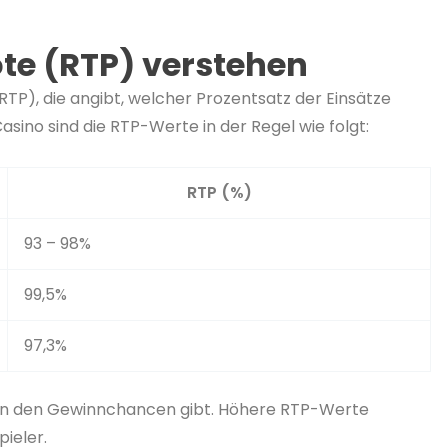
te (RTP) verstehen
RTP), die angibt, welcher Prozentsatz der Einsätze
Casino sind die RTP-Werte in der Regel wie folgt:
RTP (%)
93 – 98%
99,5%
97,3%
g von den Gewinnchancen gibt. Höhere RTP-Werte
ieler.