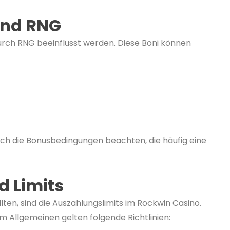
und RNG
rch RNG beeinflusst werden. Diese Boni können
och die Bonusbedingungen beachten, die häufig eine
d Limits
lten, sind die Auszahlungslimits im Rockwin Casino.
m Allgemeinen gelten folgende Richtlinien: