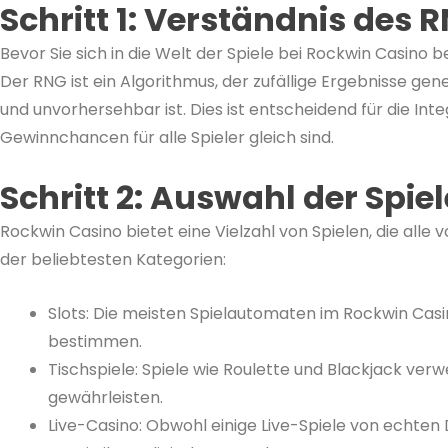
Schritt 1: Verständnis des 
Bevor Sie sich in die Welt der Spiele bei Rockwin Casino 
Der RNG ist ein Algorithmus, der zufällige Ergebnisse gene
und unvorhersehbar ist. Dies ist entscheidend für die Integ
Gewinnchancen für alle Spieler gleich sind.
Schritt 2: Auswahl der Spie
Rockwin Casino bietet eine Vielzahl von Spielen, die alle v
der beliebtesten Kategorien:
Slots: Die meisten Spielautomaten im Rockwin Cas
bestimmen.
Tischspiele: Spiele wie Roulette und Blackjack ver
gewährleisten.
Live-Casino: Obwohl einige Live-Spiele von echten 