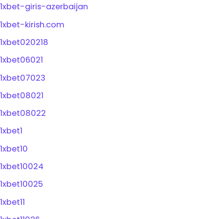
1xbet-giris-azerbaijan
1xbet-kirish.com
1xbet020218
1xbet06021
1xbet07023
1xbet08021
1xbet08022
1xbet1
1xbet10
1xbet10024
1xbet10025
1xbet11