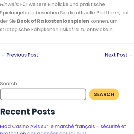
Hinweis:
Für weitere Einblicke und praktische
Spielangebote besuchen Sie die offizielle Plattform, auf
der Sie
Book of Ra kostenlos spielen
können, um
strategische Fähigkeiten risikofrei zu entwickeln.
←
Previous Post
Next Post
→
Search
SEARCH
Recent Posts
Mad Casino Avis sur le marché français – sécurité et
protection des données des joueurs