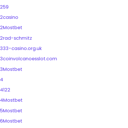
259
2casino
2Mostbet
2rad-schmitz
333-casino.org.uk
3coinvolcanoesslot.com
3Mostbet
4
4122
4Mostbet
5Mostbet
6Mostbet