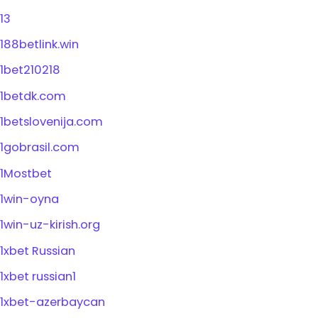
13
188betlink.win
1bet210218
1betdk.com
1betslovenija.com
1gobrasil.com
1Mostbet
1win-oyna
1win-uz-kirish.org
1xbet Russian
1xbet russian1
1xbet-azerbaycan