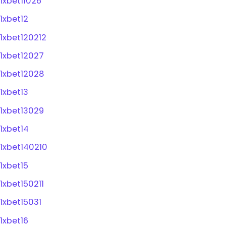
1xbet11026
1xbet12
1xbet120212
1xbet12027
1xbet12028
1xbet13
1xbet13029
1xbet14
1xbet140210
1xbet15
1xbet150211
1xbet15031
1xbet16