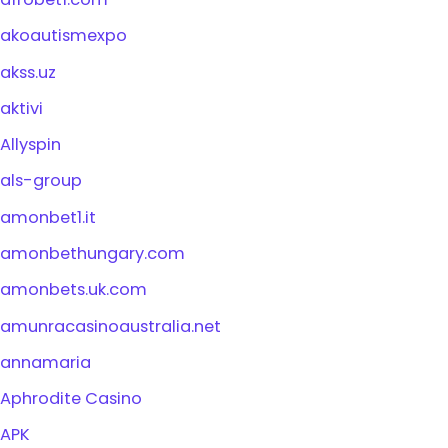
akoautismexpo
akss.uz
aktivi
Allyspin
als-group
amonbet1.it
amonbethungary.com
amonbets.uk.com
amunracasinoaustralia.net
annamaria
Aphrodite Casino
APK