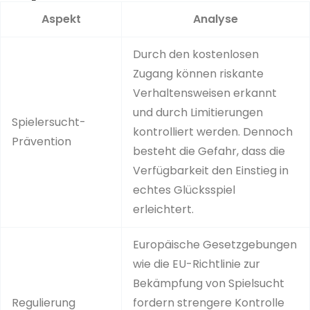
Aspekt
Analyse
Durch den kostenlosen
Zugang können riskante
Verhaltensweisen erkannt
und durch Limitierungen
Spielersucht-
kontrolliert werden. Dennoch
Prävention
besteht die Gefahr, dass die
Verfügbarkeit den Einstieg in
echtes Glücksspiel
erleichtert.
Europäische Gesetzgebungen
wie die EU-Richtlinie zur
Bekämpfung von Spielsucht
Regulierung
fordern strengere Kontrolle