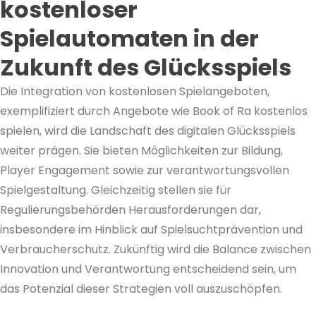
kostenloser
Spielautomaten in der
Zukunft des Glücksspiels
Die Integration von kostenlosen Spielangeboten,
exemplifiziert durch Angebote wie Book of Ra kostenlos
spielen, wird die Landschaft des digitalen Glücksspiels
weiter prägen. Sie bieten Möglichkeiten zur Bildung,
Player Engagement sowie zur verantwortungsvollen
Spielgestaltung. Gleichzeitig stellen sie für
Regulierungsbehörden Herausforderungen dar,
insbesondere im Hinblick auf Spielsuchtprävention und
Verbraucherschutz. Zukünftig wird die Balance zwischen
Innovation und Verantwortung entscheidend sein, um
das Potenzial dieser Strategien voll auszuschöpfen.