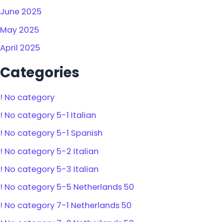
June 2025
May 2025
April 2025
Categories
! No category
! No category 5-1 Italian
! No category 5-1 Spanish
! No category 5-2 Italian
! No category 5-3 Italian
! No category 5-5 Netherlands 50
! No category 7-1 Netherlands 50