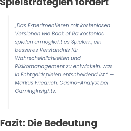
Spielstrategien fördert
„Das Experimentieren mit kostenlosen
Versionen wie Book of Ra kostenlos
spielen ermöglicht es Spielern, ein
besseres Verständnis für
Wahrscheinlichkeiten und
Risikomanagement zu entwickeln, was
in Echtgeldspielen entscheidend ist.“ —
Markus Friedrich, Casino-Analyst bei
GamingInsights.
Fazit: Die Bedeutung