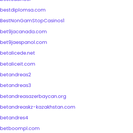
bestdiplomsa.com
BestNonGamStopCasinos1
bet9jacanada.com
bet9jaespanol.com
betalicede.net
betaliceit.com
betandreas2
betandreas3
betandreasazerbaycan.org
betandreaskz-kazakhstan.com
betandres4
betboompl.com