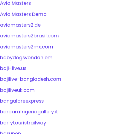
Avia Masters
Avia Masters Demo
aviamasters2.de
aviamasters2brasil.com
aviamasters2mx.com
babydogsvondahlem
baji-live.us
bajilive-bangladesh.com
bajiliveuk.com
bangaloreexpress
barbarafrigeriogallery.it
barrytouristrailway
basunen