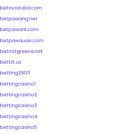
betovoitalia.com
betpawang.net
betpawanl.com
betpawauae.com
betriotgreece.net
bettilt.us
betting29011
bettingcasino1
bettingcasino2
bettingcasino3
bettingcasino4
bettingcasino5