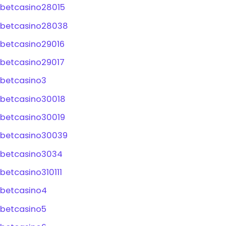
betcasino28015
betcasino28038
betcasino29016
betcasino29017
betcasino3
betcasino30018
betcasino30019
betcasino30039
betcasino3034
betcasino310111
betcasino4
betcasino5