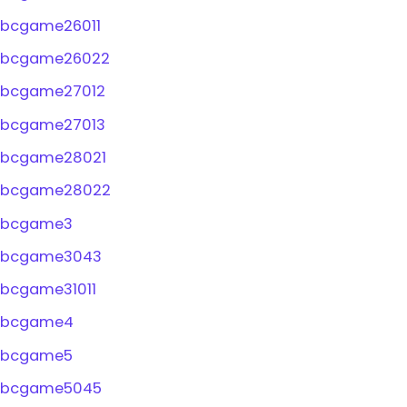
bcgame26011
bcgame26022
bcgame27012
bcgame27013
bcgame28021
bcgame28022
bcgame3
bcgame3043
bcgame31011
bcgame4
bcgame5
bcgame5045