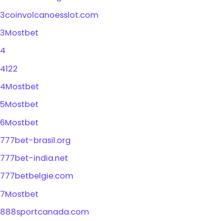
3coinvolcanoesslot.com
3Mostbet
4
4122
4Mostbet
5Mostbet
6Mostbet
777bet-brasil.org
777bet-india.net
777betbelgie.com
7Mostbet
888sportcanada.com