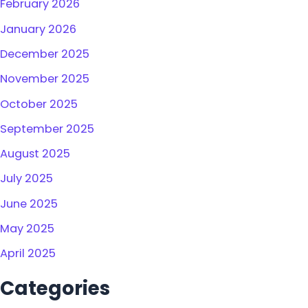
February 2026
January 2026
December 2025
November 2025
October 2025
September 2025
August 2025
July 2025
June 2025
May 2025
April 2025
Categories