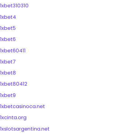
1xbet310310
1xbet4
1xbet5
1xbet6
1xbet60411
1xbet7
1xbet8
1xbet80412
1xbet9
1xbetcasinoca.net
1xcinta.org
1xslotsargentina.net