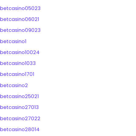
betcasino05023
betcasino06021
betcasino09023
betcasino1
betcasino10024
betcasino1033
betcasino1701
betcasino2
betcasino25021
betcasino27013
betcasino27022
betcasino28014