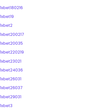
1xbet180216
1xbet19
1xbet2
1xbet200217
1xbet20035
1xbet220219
1xbet23021
1xbet24036
1xbet26031
1xbet26037
1xbet29031
1xbet3