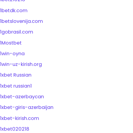
1betdk.com
1betslovenija.com
1gobrasil.com
1Mostbet
1win-oyna
1win-uz-kirish.org
1xbet Russian
1xbet russian1
1xbet-azerbaycan
1xbet-giris-azerbaijan
1xbet-kirish.com
1xbet020218