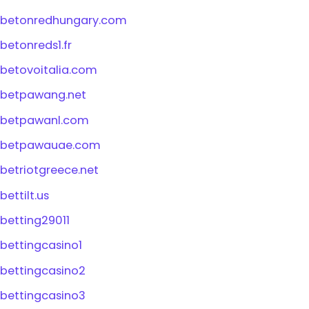
betonredhungary.com
betonreds1.fr
betovoitalia.com
betpawang.net
betpawanl.com
betpawauae.com
betriotgreece.net
bettilt.us
betting29011
bettingcasino1
bettingcasino2
bettingcasino3