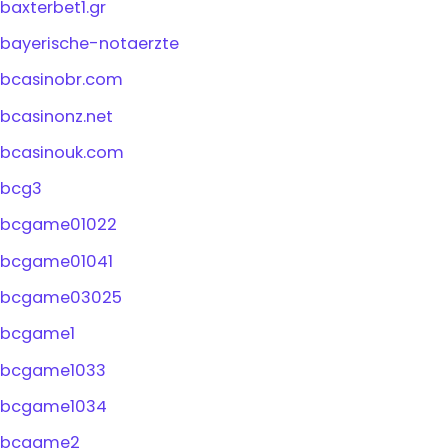
baxterbet1.gr
bayerische-notaerzte
bcasinobr.com
bcasinonz.net
bcasinouk.com
bcg3
bcgame01022
bcgame01041
bcgame03025
bcgame1
bcgame1033
bcgame1034
bcgame2