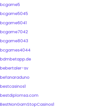
bcgame5
bcgame5045
bcgame6041
bcgame7042
bcgame8043
bcgames4044
bdmbetapp.de
bebertaler-sv
befanaraduno
bestcasinos1
bestdiplomsa.com
BestNonGamStopCasinos1