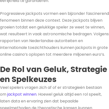
eerlijkheid te garanderen.
Progressieve jackpots vormen een bijzonder fascinerend
fenomeen binnen deze context. Deze jackpots blijven
groeien totdat een gelukkige speler ze weet te winnen,
wat resulteert in vaak astronomische bedragen. Volgens
rapporten van Nederlandse autoriteiten en
internationale toezichthouders kunnen jackpots in grote
online casino’s oplopen tot meerdere miljoenen euro’s.
De Rol van Geluk, Strategie
en Spelkeuzes
Veel spelers vragen zich af of er strategieën bestaan
om
jackpot winnen
. Hoewel geluk altijd een rol speelt,
laten data en ervaring zien dat bepaalde
speelmethoden de theoretische kansen kunnen