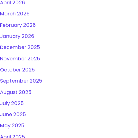
April 2026
March 2026
February 2026
January 2026
December 2025
November 2025
October 2025
September 2025
August 2025
July 2025
June 2025
May 2025
April 2025