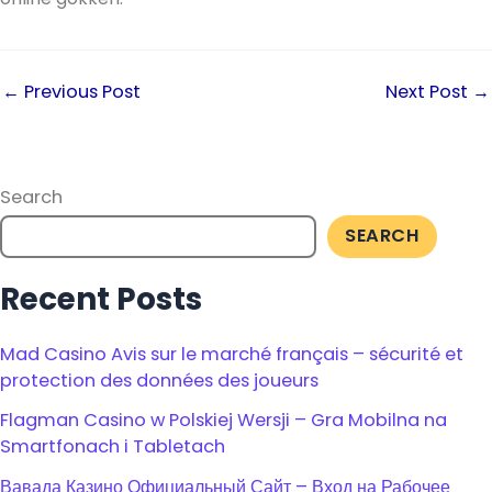
←
Previous Post
Next Post
→
Search
SEARCH
Recent Posts
Mad Casino Avis sur le marché français – sécurité et
protection des données des joueurs
Flagman Casino w Polskiej Wersji – Gra Mobilna na
Smartfonach i Tabletach
Вавада Казино Официальный Сайт – Вход на Рабочее