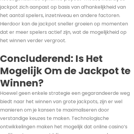
jackpot zich aanpast op basis van afhankelijkheid van
het aantal spelers, inzetniveau en andere factoren.
Hierdoor kan de jackpot sneller groeien op momenten
dat er meer spelers actief zijn, wat de mogelijkheid op
het winnen verder vergroot.
Concluderend: Is Het
Mogelijk Om de Jackpot te
Winnen?
Hoewel geen enkele strategie een gegarandeerde weg
biedt naar het winnen van grote jackpots, zijn er wel
manieren om je kansen te maximaliseren door
verstandige keuzes te maken. Technologische
ontwikkelingen maken het mogelijk dat online casino’s