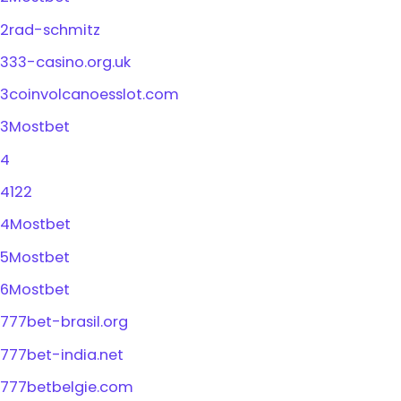
2rad-schmitz
333-casino.org.uk
3coinvolcanoesslot.com
3Mostbet
4
4122
4Mostbet
5Mostbet
6Mostbet
777bet-brasil.org
777bet-india.net
777betbelgie.com