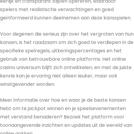
eerlijk en transparant blijven opereren, waardoor
spelers met realistische verwachtingen en goed
geïnformeerd kunnen deelnemen aan deze kansspelen.
Voor degenen die serieus zijn over het vergroten van hun
kansen, is het raadzaam om zich goed te verdiepen in de
specifieke spelregels, uitkeringspercentages en het
gebruik van betrouwbare online platforms. Het online
casino universum blijft zich ontwikkelen, en met de juiste
kennis kan je ervaring niet alleen leuker, maar ook
winstgevender worden.
Meer informatie over hoe en waar je de beste kansen
hebt om te jackpot winnen en je speelsevenementen
met verstand benaderen? Bezoek het platform voor
toonaangevende inzichten en updates uit de wereld van
online gokken.