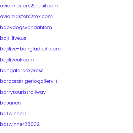
aviamasters2brasil.com
aviamasters2mx.com
babydogsvondahlem
baji-live.us
bajilive-bangladesh.com
bajiliveuk.com
bangaloreexpress
barbarafrigeriogallery.it
barrytouristrailway
basunen
batwinner1
batwinner28032