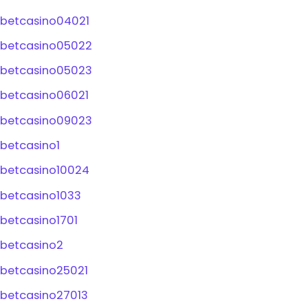
betcasino04021
betcasino05022
betcasino05023
betcasino06021
betcasino09023
betcasino1
betcasino10024
betcasino1033
betcasino1701
betcasino2
betcasino25021
betcasino27013