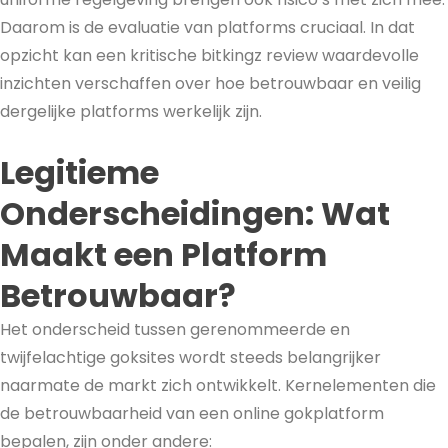
Daarom is de evaluatie van platforms cruciaal. In dat
opzicht kan een kritische bitkingz review waardevolle
inzichten verschaffen over hoe betrouwbaar en veilig
dergelijke platforms werkelijk zijn.
Legitieme
Onderscheidingen: Wat
Maakt een Platform
Betrouwbaar?
Het onderscheid tussen gerenommeerde en
twijfelachtige goksites wordt steeds belangrijker
naarmate de markt zich ontwikkelt. Kernelementen die
de betrouwbaarheid van een online gokplatform
bepalen, zijn onder andere: