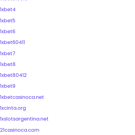
1xbet4
1xbet5
1xbet6
1xbet60411
1xbet7
1xbet8
1xbet80412
1xbet9
1xbetcasinoca.net
1xcinta.org
1xslotsargentina.net
21casinoca.com