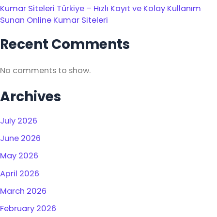
Kumar Siteleri Türkiye – Hızlı Kayıt ve Kolay Kullanım
Sunan Online Kumar Siteleri
Recent Comments
No comments to show.
Archives
July 2026
June 2026
May 2026
April 2026
March 2026
February 2026