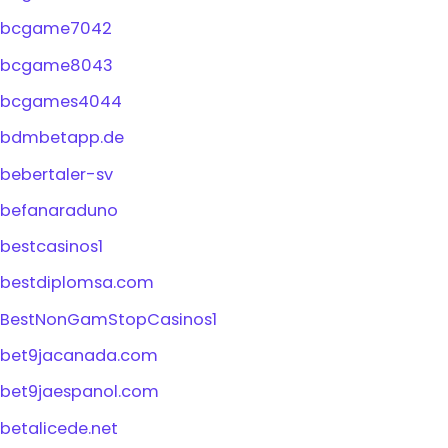
bcgame7042
bcgame8043
bcgames4044
bdmbetapp.de
bebertaler-sv
befanaraduno
bestcasinos1
bestdiplomsa.com
BestNonGamStopCasinos1
bet9jacanada.com
bet9jaespanol.com
betalicede.net