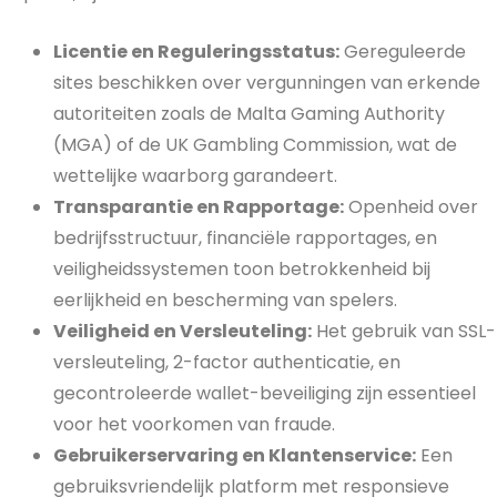
Licentie en Reguleringsstatus:
Gereguleerde
sites beschikken over vergunningen van erkende
autoriteiten zoals de Malta Gaming Authority
(MGA) of de UK Gambling Commission, wat de
wettelijke waarborg garandeert.
Transparantie en Rapportage:
Openheid over
bedrijfsstructuur, financiële rapportages, en
veiligheidssystemen toon betrokkenheid bij
eerlijkheid en bescherming van spelers.
Veiligheid en Versleuteling:
Het gebruik van SSL-
versleuteling, 2-factor authenticatie, en
gecontroleerde wallet-beveiliging zijn essentieel
voor het voorkomen van fraude.
Gebruikerservaring en Klantenservice:
Een
gebruiksvriendelijk platform met responsieve