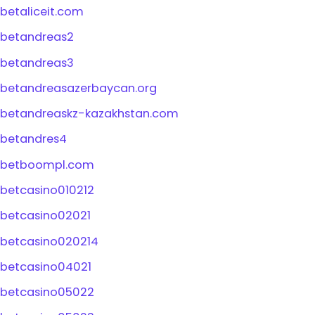
betaliceit.com
betandreas2
betandreas3
betandreasazerbaycan.org
betandreaskz-kazakhstan.com
betandres4
betboompl.com
betcasino010212
betcasino02021
betcasino020214
betcasino04021
betcasino05022