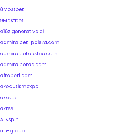
8Mostbet
9Mostbet
a16z generative ai
admiralbet-polska.com
admiralbetaustria.com
admiralbetde.com
afrobet1.com
akoautismexpo
akss.uz
aktivi
Allyspin
als-group