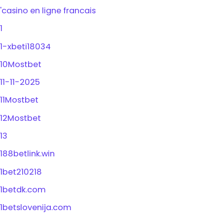
'casino en ligne francais
1
1-xbeti18034
10Mostbet
11-11-2025
11Mostbet
12Mostbet
13
188betlink.win
1bet210218
1betdk.com
1betslovenija.com