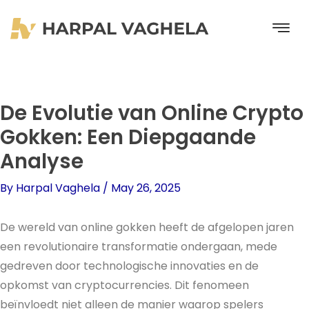
Skip
to
content
De Evolutie van Online Crypto
Gokken: Een Diepgaande
Analyse
By
Harpal Vaghela
/
May 26, 2025
De wereld van online gokken heeft de afgelopen jaren
een revolutionaire transformatie ondergaan, mede
gedreven door technologische innovaties en de
opkomst van cryptocurrencies. Dit fenomeen
beïnvloedt niet alleen de manier waarop spelers