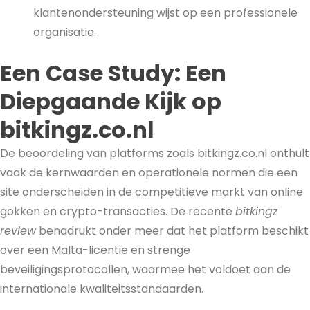
klantenondersteuning wijst op een professionele
organisatie.
Een Case Study: Een
Diepgaande Kijk op
bitkingz.co.nl
De beoordeling van platforms zoals bitkingz.co.nl onthult
vaak de kernwaarden en operationele normen die een
site onderscheiden in de competitieve markt van online
gokken en crypto-transacties. De recente
bitkingz
review
benadrukt onder meer dat het platform beschikt
over een Malta-licentie en strenge
beveiligingsprotocollen, waarmee het voldoet aan de
internationale kwaliteitsstandaarden.