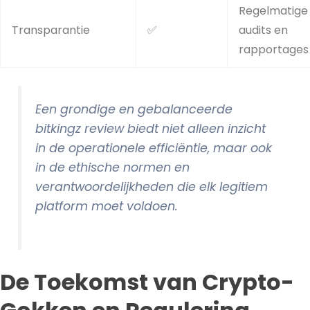
Regelmatige
Transparantie
✅
audits en
rapportages
Een grondige en gebalanceerde
bitkingz review biedt niet alleen inzicht
in de operationele efficiëntie, maar ook
in de ethische normen en
verantwoordelijkheden die elk legitiem
platform moet voldoen.
De Toekomst van Crypto-